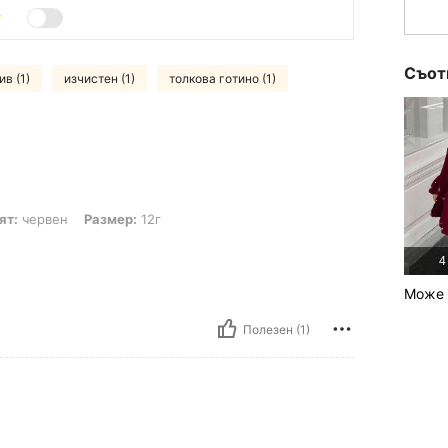
Съот
ив (1)
изчистен (1)
толкова готино (1)
н, Размер: 12г
ят:
червен
Размер:
12г
4
Може 
Полезен (1)