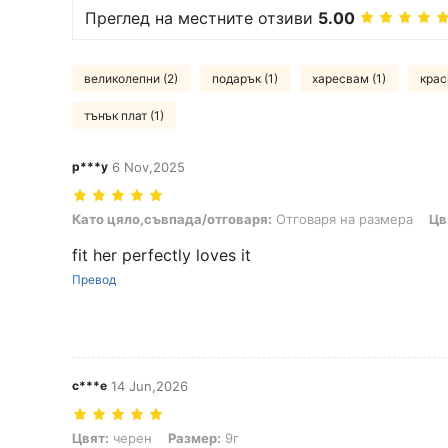
Преглед на местните отзиви
5.00
великолепни (2)
подарък (1)
харесвам (1)
крас
тънък плат (1)
p***y
6 Nov,2025
Като цяло,съвпада/отговаря: Отговаря на размера, Цвят: черве
Като цяло,съвпада/отговаря:
Отговаря на размера
Цв
fit her perfectly loves it
Превод
c***e
14 Jun,2026
Цвят: черен, Размер: 9г
Цвят:
черен
Размер:
9г