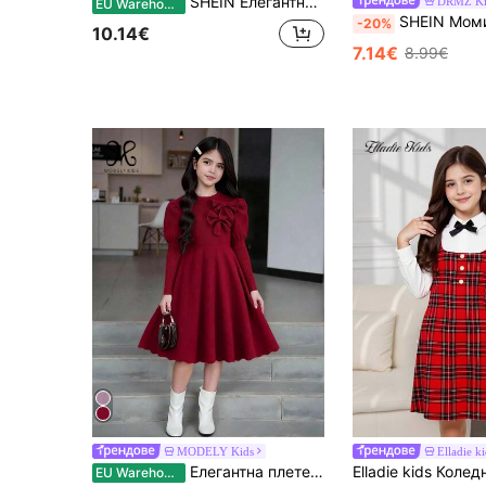
SHEIN Елегантна рокля за момичета в тийнейджърска възраст с дълъг ръкав, червена и бяла с голяма панделка, есенна А-линия рокля за парти, сладка празнична визия, дрехи за сестра
DRMZ Ki
EU Warehouse
SHEIN Момичета за тийнейджърки, червена оребрена рокля с широка талия и плътна кройка, с набирани ръбове и плътна кройка, ежедневна, елегантна ретр
-20%
10.14€
7.14€
8.99€
MODELY Kids
Elladie ki
Елегантна плетена рокля с дълъг ръкав и панделка за момичета, подходяща за ежедневни събирания
EU Warehouse