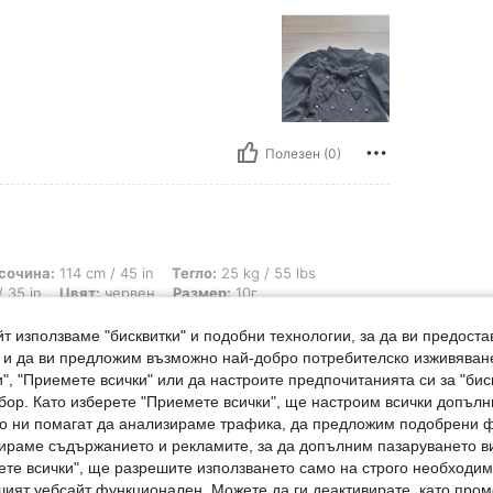
Полезен (0)
 / 45 in, Тегло: 25 kg / 55 lbs, талия: 76 cm / 30 in, Бедра: 93 cm / 37 in, Б
сочина:
114 cm / 45 in
Тегло:
25 kg / 55 lbs
 35 in
Цвят:
червен
Размер:
10г
т използваме "бисквитки" и подобни технологии, за да ви предоста
, и да ви предложим възможно най-добро потребителско изживяван
", "Приемете всички" или да настроите предпочитанията си за "бис
бор. Като изберете "Приемете всички", ще настроим всички допъл
ито ни помагат да анализираме трафика, да предложим подобрени
ираме съдържанието и рекламите, за да допълним пазаруването ви
Полезен (0)
ете всички", ще разрешите използването само на строго необходими
шият уебсайт функционален. Можете да ги деактивирате, като про