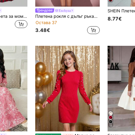
Enchyza
Рокля 2 в 1 на карета за момичета тийнейджърки, дълъг ръкав, яка, декорация с панделка, сглобяване на риза, мода, препи стил, есен/зима
Плетена рокля с дълъг ръкав и кръгло деколте за момиче, 1 бр., еластична металическа прежда, ежедневно и парти облекло, есен
8.77€
Остава 37
3.48€
12