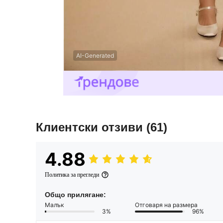
AI-Generated
Клиентски отзиви
(61)
4.88
Политика за прегледи
Общо прилягане:
Малък
Отговаря на размера
3%
96%