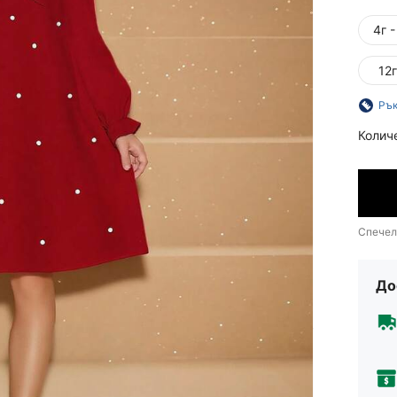
4г -
12г
Рък
Колич
Спечел
До