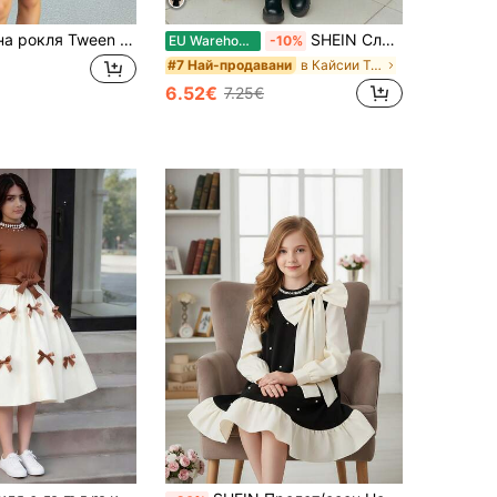
SHEIN Плетена рокля Tween Girls Vintage Red Plaid Short Cut, ежедневна, многофункционална за парти, церемония, празник
SHEIN Сладка ежедневна рокля Nova Glow Tween за момичета с буфан ръкав, яка тип "Питър Пан" и панделка на яката
EU Warehouse
-10%
в Кайсии Tween момичета рокли
#7 Най-продавани
6.52€
7.25€