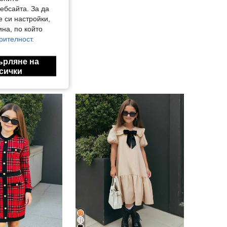
ебсайта. За да
е си настройки,
на, по който
рителност.
ърляне на
сички