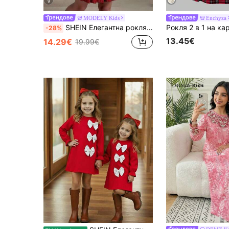
9
MODELY Kids
Enchyza
SHEIN Елегантна рокля с панделка и плисиран подгъв за момиче от 18+, есен
-28%
13.45€
14.29€
19.99€