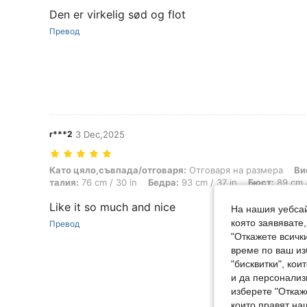
Den er virkelig sød og flot
Превод
r***2
3 Dec,2025
Като цяло,съвпада/отговаря: Отговаря на размера, Височина: 114 cm
Като цяло,съвпада/отговаря:
Отговаря на размера
Ви
талия:
76 cm / 30 in
Бедра:
93 cm / 37 in
Бюст:
89 cm /
Like it so much and nice
На нашия уебсай
която заявявате
Превод
"Откажете всички
време по ваш из
"бисквитки", ко
и да персонализ
изберете "Откаж
които правят на