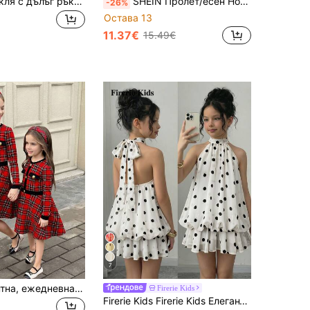
Елегантна рокля с дълъг ръкав с панделка и изкуствени перли за момиче от 18+
SHEIN Пролет/есен Нов Дизайн Декорация с Панделка Модерна Ежедневна Рокля За Момичета
-26%
Остава 13
11.37€
15.49€
7
SHEIN Елегантна, ежедневна рокля с дълъг ръкав и червени карета, декорирана с копчета и кръгло деколте, за момичета за 10-16 години, за връщане на училище, за абитуриентски бал, за коледно парти, за нова година
Firerie Kids
Firerie Kids Firerie Kids Елегантна винтидж рокля за момичета в тийнейджърска възраст с халтер деколте, бледожълта на топки, принцеса стил, за официални поводи, пътуване, универсална за ваканция и уличен стил, подходяща за всеки повод, сестриенски и родителско-детски комплект, сладур модел за момиче