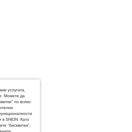
юст: 89 cm / 35 in, Цвят: червен, Размер: 10г
вим услугата,
е. Можете да
квитки" по всяко
нителни
 функционалности
 в SHEIN. Като
те "бисквитки",
мените