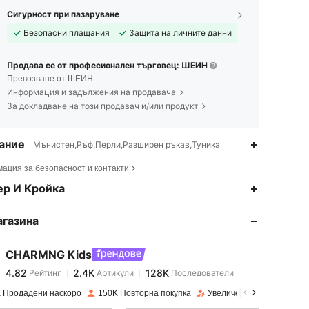
Сигурност при пазаруване
Безопасни плащания
Защита на личните данни
Продава се от професионален търговец: ШЕИН
Превозване от ШЕИН
Информация и задължения на продавача
За докладване на този продавач и/или продукт
ание
Мънистен,Ръф,Перли,Разширен ръкав,Туника
ация за безопасност и контакти
4.82
2.4K
128K
ер И Кройка
агазина
4.82
2.4K
128K
CHARMNG Kids
4.82
2.4K
128K
Рейтинг
Артикули
Последователи
n***n
платени
преди 1 ден
 Продадени наскоро
150K Повторна покупка
Увеличение на последов
4.82
2.4K
128K