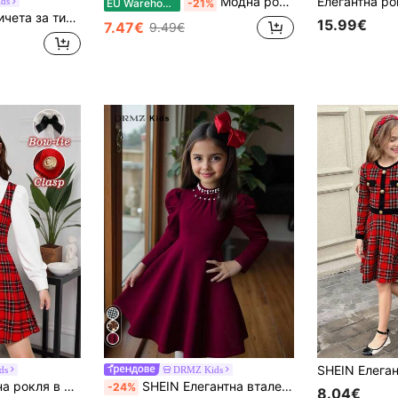
Модна рокля за момиченце Tween с обло деколте, буфан ръкав и декор от изкуствени перли
ds
EU Warehouse
-21%
о, многослойна къса рокля с дълъг ръкав, подходяща за коледно парти, зимна бордо рокля за момиче, червени рокли с дълъг ръкав за момичета
15.99€
7.47€
9.49€
ds
DRMZ Kids
Elladie kids Коледна рокля в червено каре за момичета тийнейджърки, черна панделка с акцент, златни метални ръчно пришити копчета, бели тъкани панели, червено-черно каре плетено платно, дълъг ръкав с обърната яка, полу-официална рокля 2 в 1 от две части, костюм за момичета тийнейджърки за есен/зима, за всеки ден, за училище, за излизане, за празници, Коледа
SHEIN Елегантна вталена рокля за момиче от 10+ с яка стойка, перлена украса, ръкави гигот и волани, дълъг ръкав, винено червена, подходяща за Коледа, Нова година и ежедневно носене, есен/зима
-24%
8.04€