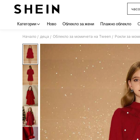
часо
Use up 
Категории
Ново
Облекло за жени
Плажно облекло
C
Начало
деца
Облекло за момичета на Tween
Рокли за мом
/
/
/