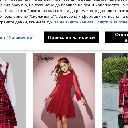
вашия браузър, но това може да повлияе на функционалността на у
Отзиви
а "бисквитките", които използваме, и да регулирате допълнителнит
"Управление на "бисквитките"". За повече информация относно начи
раните данни, кликнете тук,
за да видите нашата Политика за пове
Отхв
на "бисквитки"
Приемане на всички
в
ли Също