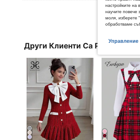
настройките на 
Вижте Още 
научите повече з
моля, изберете 
обработваме съб
Управление 
Други Клиенти Са Разглежда