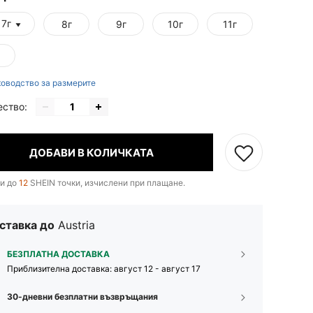
 7г
8г
9г
10г
11г
оводство за размерите
ество:
ДОБАВИ В КОЛИЧКАТА
и до
12
SHEIN точки, изчислени при плащане.
ставка до
Austria
БЕЗПЛАТНА ДОСТАВКА
Приблизителна доставка:
август 12 - август 17
30-дневни безплатни възвръщания