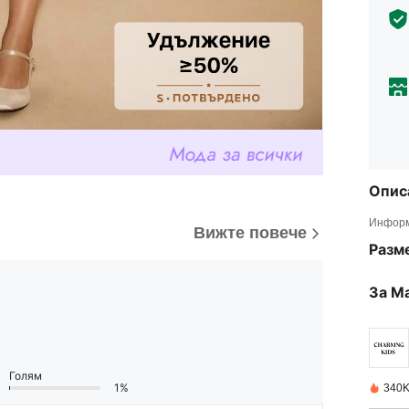
Опис
Информ
Вижте повече
Разм
За М
Голям
1%
340K