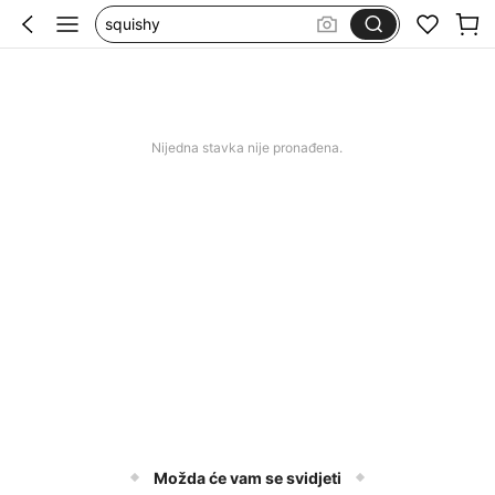
squishy
svecane haljine za svadbu
kupaći za žene
set de pensule de machiaj
Nijedna stavka nije pronađena.
Možda će vam se svidjeti