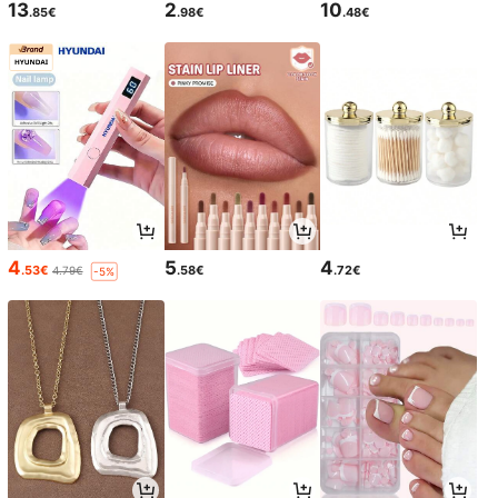
13
2
10
.85€
.98€
.48€
4
5
4
.53€
.58€
.72€
4.79€
-5%