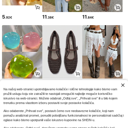
5
11
11
.92€
.38€
.84€
5
17
12
.50€
.80€
.86€
5.57€
-1%
Na našoj web-stranici upotrebljavamo kolačiće i slične tehnologije kako bismo vam
pružili uslugu koju ste zatražili te nastojali omogućiti najbolje moguće korisničko
iskustvo na web-stranici. Možete odabrati „Odbij sve”, „Prihvati sve” ili u bilo kojem
trenutku prema vlastitom izboru postaviti svoje postavke kolačića.
Ako odaberete „Prihvati sve”, postavit ćemo sve neobavezne kolačiće, koji nam
pomažu analizirati promet, ponuditi poboljšanu funkcionalnost te personalizirati sadržaj i
oglase kako bismo upotpunili vaše iskustvo kupovine na SHEIN-u.