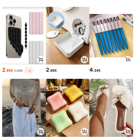
2
2
4
.85€
.68€
.34€
2.88€
-1%