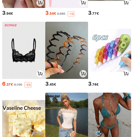
3
3
3
.94€
.54€
.77€
3.58€
-1%
6
3
3
.37€
.45€
.74€
6.74€
-5%