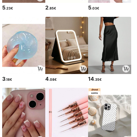
5
2
5
.23€
.85€
.03€
3
4
14
.18€
.08€
.35€