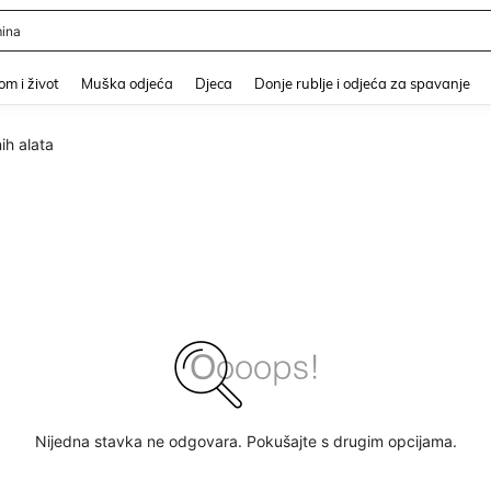
er
and down arrow keys to navigate search Nedavno pretraživano and Pretraživanje i
m i život
Muška odjeća
Djeca
Donje rublje i odjeća za spavanje
nih alata
Nijedna stavka ne odgovara. Pokušajte s drugim opcijama.