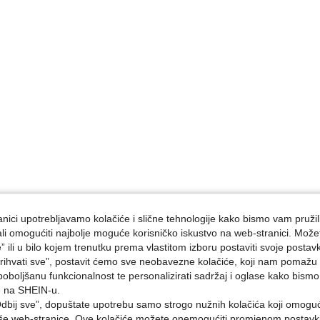
nici upotrebljavamo kolačiće i slične tehnologije kako bismo vam pružil
ojali omogućiti najbolje moguće korisničko iskustvo na web-stranici. Može
e” ili u bilo kojem trenutku prema vlastitom izboru postaviti svoje postav
ihvati sve”, postavit ćemo sve neobavezne kolačiće, koji nam pomažu a
poboljšanu funkcionalnost te personalizirati sadržaj i oglase kako bismo
e na SHEIN-u.
dbij sve”, dopuštate upotrebu samo strogo nužnih kolačića koji omogu
aše web-stranice. Ove kolačiće možete onemogućiti promjenom postavki 