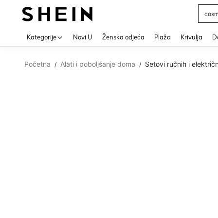
post
Use up 
Kategorije
Novi U
Ženska odjeća
Plaža
Krivulja
Do
Početna
Alati i poboljšanje doma
Setovi ručnih i električ
/
/