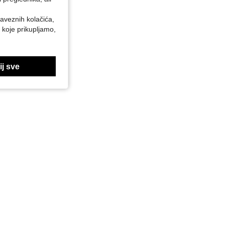
baveznih kolačića,
 koje prikupljamo,
j sve