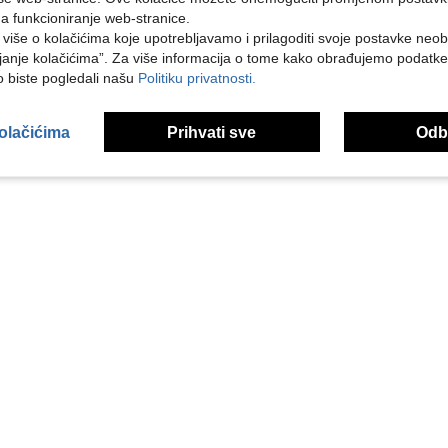
na funkcioniranje web-stranice.
i više o kolačićima koje upotrebljavamo i prilagoditi svoje postavke neo
janje kolačićima”. Za više informacija o tome kako obrađujemo podatke
ko biste pogledali našu
Politiku privatnosti.
kolačićima
Prihvati sve
Odbi