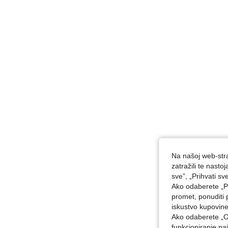
Na našoj web-stra
zatražili te nast
sve”, „Prihvati sv
Ako odaberete „Pr
promet, ponuditi 
iskustvo kupovin
Ako odaberete „O
funkcioniranje n