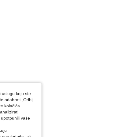
i uslugu koju ste
te odabrati „Odbij
ke kolačića.
nalizirati
 upotpunili vaše
ćuju
preglednika, ali