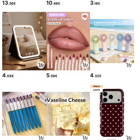
13
10
3
.36€
.48€
.18€
4
5
4
.08€
.58€
.32€