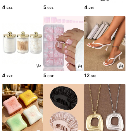
4
5
4
.24€
.92€
.21€
4
5
12
.72€
.03€
.81€