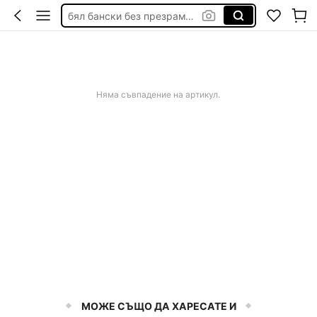
бял бански без презрамки
дамска рокля официална
калъф за стол с ластик
панда неща
Няма съвпадение на артикул.
МОЖЕ СЪЩО ДА ХАРЕСАТЕ И