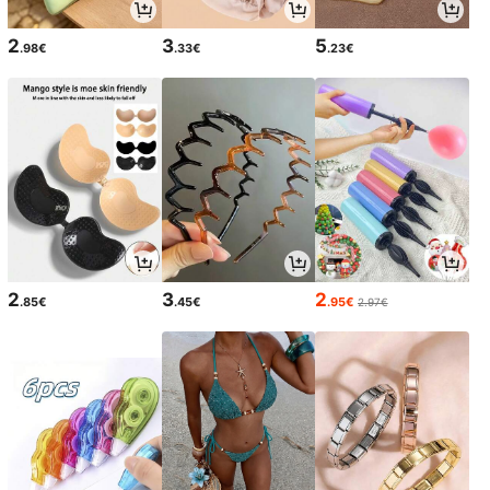
2
3
5
.98€
.33€
.23€
2
3
2
.85€
.45€
.95€
2.97€