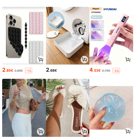
2
2
4
.85€
.68€
.53€
2.88€
4.79€
-1%
-5%