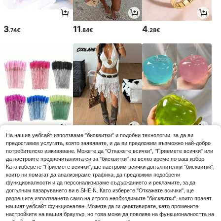
3
11
4
.74€
.84€
.28€
На нашия уебсайт използваме "бисквитки" и подобни технологии, за да ви
2
12
5
предоставим услугата, която заявявате, и да ви предложим възможно най-добро
.85€
.86€
.50€
5.57€
-1%
потребителско изживяване. Можете да "Откажете всички", "Приемете всички" или
да настроите предпочитанията си за "бисквитки" по всяко време по ваш избор.
Като изберете "Приемете всички", ще настроим всички допълнителни "бисквитки",
които ни помагат да анализираме трафика, да предложим подобрени
функционалности и да персонализираме съдържанието и рекламите, за да
допълним пазаруването ви в SHEIN. Като изберете "Откажете всички", ще
разрешите използването само на строго необходимите "бисквитки", които правят
нашият уебсайт функционален. Можете да ги деактивирате, като промените
настройките на вашия браузър, но това може да повлияе на функционалността на