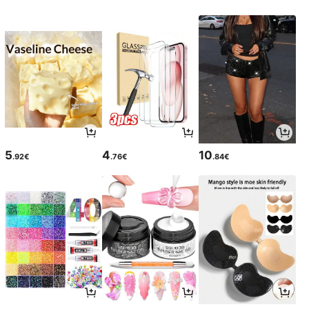
5
4
10
.92€
.76€
.84€