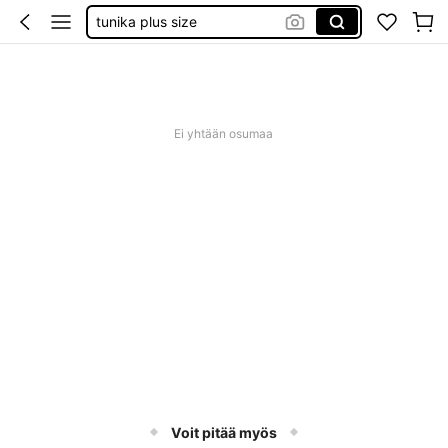
baby phat
goth clothing
unice
Ei yhtään osumaa
Voit pitää myös