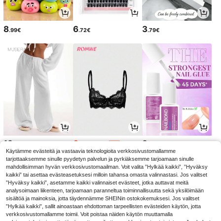
8
6
3
.99€
.72€
.79€
13
6
3
.99€
.37€
.55€
6.74€
-5%
Käytämme evästeitä ja vastaavia teknologioita verkkosivustomallamme
tarjottaaksemme sinulle pyydetyn palvelun ja pyrkiäksemme tarjoamaan sinulle
mahdollisimman hyvän verkkosivustomaailman. Voit valita ”Hylkää kaikki”, ”Hyväksy
kaikki” tai asettaa evästeasetuksesi milloin tahansa omasta valinnastasi. Jos valitset
”Hyväksy kaikki”, asetamme kaikki valinnaiset evästeet, jotka auttavat meitä
analysoimaan liikenteen, tarjoamaan paranneltua toiminnallisuutta sekä yksilöimään
sisältöä ja mainoksia, jotta täydennämme SHEINin ostokokemuksesi. Jos valitset
”Hylkää kaikki”, sallit ainoastaan ehdottoman tarpeellisten evästeiden käytön, jotta
verkkosivustomallamme toimii. Voit poistaa näiden käytön muuttamalla