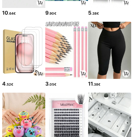
10
9
5
.64€
.90€
.38€
4
3
11
.52€
.05€
.38€