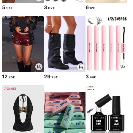
5
3
6
.57€
.02€
.12€
12
29
3
.25€
.73€
.44€