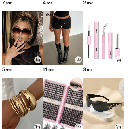
7
4
2
.89€
.51€
.85€
5
11
3
.92€
.38€
.81€