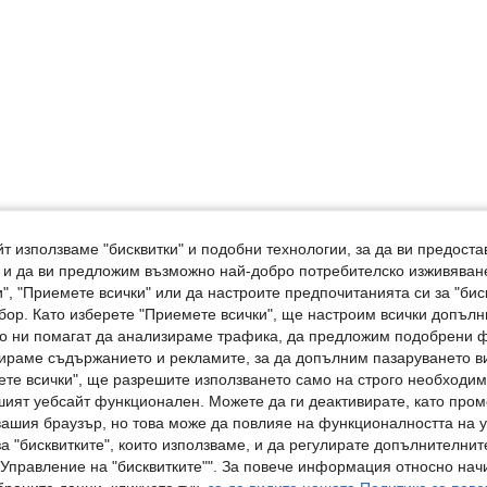
т използваме "бисквитки" и подобни технологии, за да ви предоста
, и да ви предложим възможно най-добро потребителско изживяван
", "Приемете всички" или да настроите предпочитанията си за "бис
бор. Като изберете "Приемете всички", ще настроим всички допъл
ито ни помагат да анализираме трафика, да предложим подобрени
ираме съдържанието и рекламите, за да допълним пазаруването ви
ете всички", ще разрешите използването само на строго необходими
шият уебсайт функционален. Можете да ги деактивирате, като про
вашия браузър, но това може да повлияе на функционалността на у
а "бисквитките", които използваме, и да регулирате допълнителнит
"Управление на "бисквитките"". За повече информация относно начи