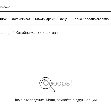
о сако
and down arrow keys to navigate search Наскоро търсени and Откриване на Тър
urve
Дом и живот
Мъжки дрехи
Деца
Бельо и спално облекло
на лед
Хокейни маски и щитове
/
Няма съвпадение. Моля, опитайте с други опции.