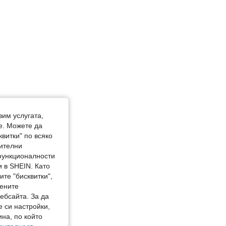
вим услугата,
е. Можете да
квитки" по всяко
нителни
 функционалности
 в SHEIN. Като
те "бисквитки",
мените
ебсайта. За да
е си настройки,
на, по който