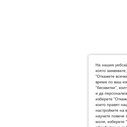
На нашия уебсай
която заявявате
"Откажете всички
време по ваш из
"бисквитки", ко
и да персонализ
изберете "Откаж
които правят на
настройките на 
научите повече з
моля, изберете 