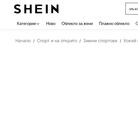
мъжк
Use up 
Категории
Ново
Облекло за жени
Плажно облекло
C
Начало
Спорт и на открито
Зимни спортове
Хокей 
/
/
/