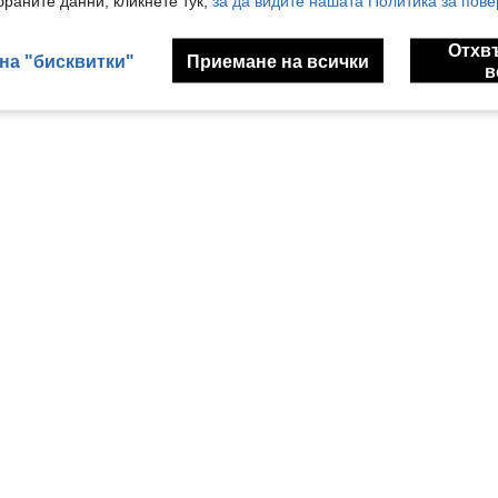
раните данни, кликнете тук,
за да видите нашата Политика за пове
Отхв
на "бисквитки"
Приемане на всички
в