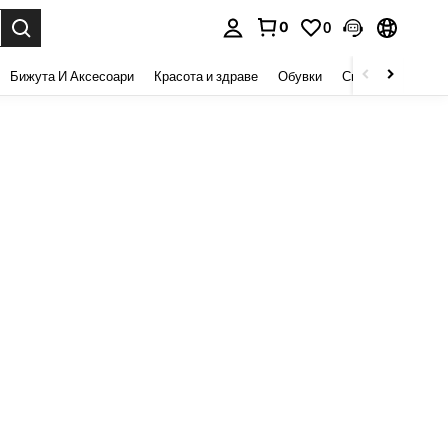
0
0
сене. Press Enter to select.
Бижута И Аксесоари
Красота и здраве
Обувки
Спорт И На Откри