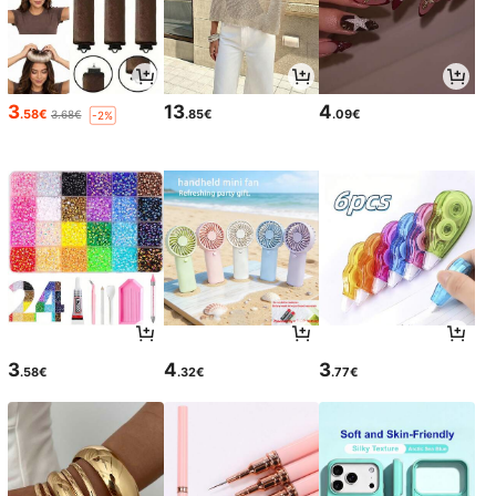
3
13
4
.58€
.85€
.09€
3.68€
-2%
3
4
3
.58€
.32€
.77€