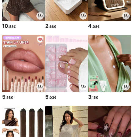
10
2
4
.88€
.68€
.08€
5
5
3
.58€
.03€
.15€