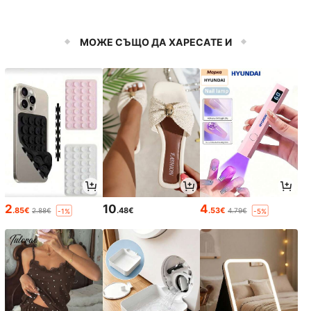
МОЖЕ СЪЩО ДА ХАРЕСАТЕ И
2
10
4
.85€
.48€
.53€
2.88€
4.79€
-1%
-5%