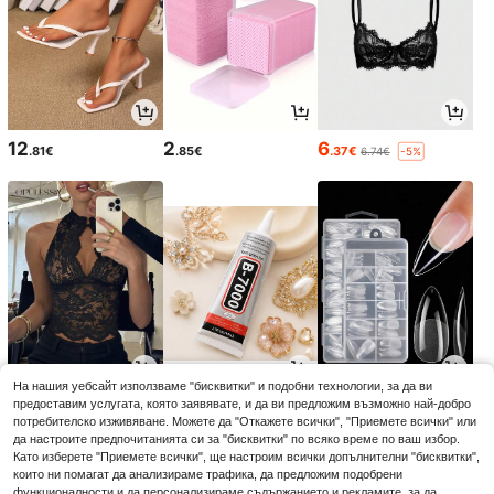
12
2
6
.81€
.85€
.37€
6.74€
-5%
На нашия уебсайт използваме "бисквитки" и подобни технологии, за да ви
11
3
4
предоставим услугата, която заявявате, и да ви предложим възможно най-добро
.49€
.08€
.15€
потребителско изживяване. Можете да "Откажете всички", "Приемете всички" или
да настроите предпочитанията си за "бисквитки" по всяко време по ваш избор.
Като изберете "Приемете всички", ще настроим всички допълнителни "бисквитки",
които ни помагат да анализираме трафика, да предложим подобрени
функционалности и да персонализираме съдържанието и рекламите, за да