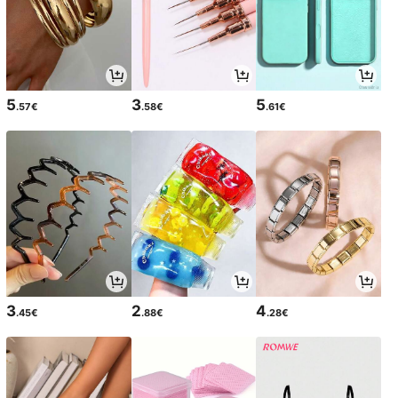
5
3
5
.57€
.58€
.61€
3
2
4
.45€
.88€
.28€