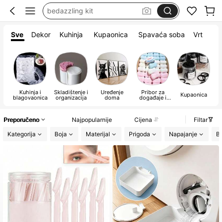
room decor
squihy
Sve
Dekor
Kuhinja
Kupaonica
Spavaća soba
Vrt
squishy
Kuhinja i
Skladištenje i
Uređenje
Pribor za
Kupaonica
blagovaonica
organizacija
doma
događaje i
ob
zabave
Preporučeno
Najpopularnije
Cijena
Filtar
Kategorija
Boja
Materijal
Prigoda
Napajanje
Ba