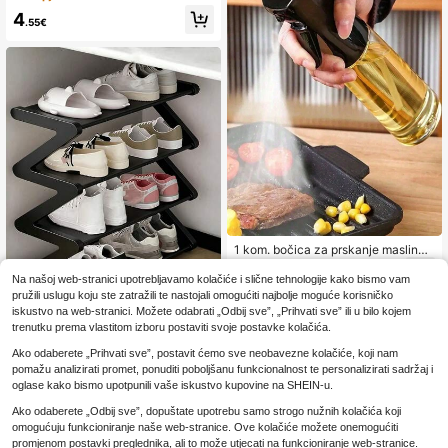
za rolice ispod ormarića, vertikalna
arove, prijatelje i obitelj, blagdanske
4
ušteda prostora, samoljepljivi zidni
potrepštine, ljeto
.55€
dizajn, izdržljiva plastična konstruk
cija, dodatak za kupaonicu, priklad
an za komercijalnu i kućnu upotreb
u, neizostavan za male stanove, mi
nimalistički
1 kom. bočica za prskanje maslinov
og ulja za kuhinju, dozator za soja u
2
.97€
mak, ocat i začine za kampiranje, r
Na našoj web-stranici upotrebljavamo kolačiće i slične tehnologije kako bismo vam
oštilj, pečenje, kuhanje i salate, nep
pružili uslugu koju ste zatražili te nastojali omogućiti najbolje moguće korisničko
ropusna, fitness roštilj alat, povrata
iskustvo na web-stranici. Možete odabrati „Odbij sve”, „Prihvati sve” ili u bilo kojem
k u školu, lako se čisti
4
trenutku prema vlastitom izboru postaviti svoje postavke kolačića.
Plastični stalak za cipele u obliku sl
Ako odaberete „Prihvati sve”, postavit ćemo sve neobavezne kolačiće, koji nam
ova Z, samostojeći organizator za p
11
pomažu analizirati promet, ponuditi poboljšanu funkcionalnost te personalizirati sadržaj i
.38€
ohranu, multifunkcionalni s velikim
oglase kako bismo upotpunili vaše iskustvo kupovine na SHEIN-u.
kapacitetom, lako se sastavlja, ušte
2
drugih prodavača
da prostora, za dom, studentski do
Ako odaberete „Odbij sve”, dopuštate upotrebu samo strogo nužnih kolačića koji
m, dnevni boravak i spavaću sobu
omogućuju funkcioniranje naše web-stranice. Ove kolačiće možete onemogućiti
promjenom postavki preglednika, ali to može utjecati na funkcioniranje web-stranice.