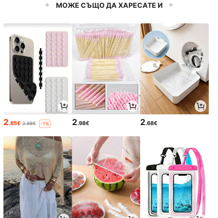
вени слаши, скребене на лед, сне
МОЖЕ СЪЩО ДА ХАРЕСАТЕ И
жни конуси, перфектен инструме
нт за лятото за охлаждащи домаш
ни десерти - EU щепсел
2
2
2
.85€
.98€
.68€
2.88€
-1%