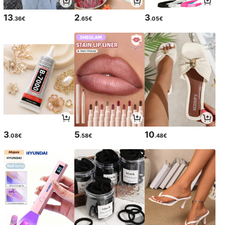
13
2
3
.36€
.65€
.05€
3
5
10
.08€
.58€
.48€