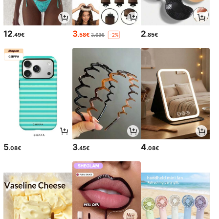
12
3
2
.49€
.58€
.85€
3.68€
-2%
5
3
4
.08€
.45€
.08€