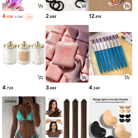
4
2
12
.53€
.88€
.81€
4.79€
-5%
4
3
4
.72€
.88€
.24€