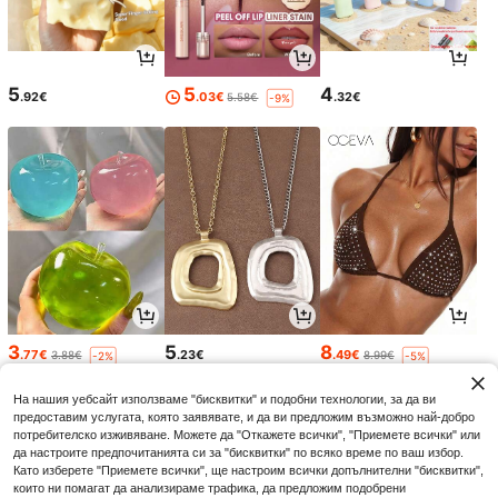
5
5
4
.92€
.03€
.32€
5.58€
-9%
3
5
8
.77€
.23€
.49€
3.88€
8.99€
-2%
-5%
На нашия уебсайт използваме "бисквитки" и подобни технологии, за да ви
предоставим услугата, която заявявате, и да ви предложим възможно най-добро
потребителско изживяване. Можете да "Откажете всички", "Приемете всички" или
да настроите предпочитанията си за "бисквитки" по всяко време по ваш избор.
Като изберете "Приемете всички", ще настроим всички допълнителни "бисквитки",
които ни помагат да анализираме трафика, да предложим подобрени