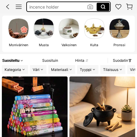
white sage
bukhoor
suitsuke
Monivärinen
Musta
Valkoinen
Kulta
Pronssi
Suositeltu
Suosituin
Hinta
Suodatin
Kategoria
Väri
Materiaali
Tyyppi
Tilaisuus
Virt