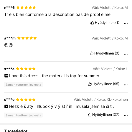
n***6
Väri: Violetti / Koko: M
Tr
è
s
bien
conforme
à
la
description
pas
de
probl
è
me
Hyödyllinen
(1)
a***m
Väri: Violetti / Koko: M
😍😍
Hyödyllinen
(0)
s***a
Väri: Violetti / Koko: L
Love
this
dress
,
the
material
is
top
for
summer
Hyödyllinen
(95)
Saman tuotteen joukosta
s***e
Väri: Violetti / Koko: XL-kokoinen
Hezk
é
š
aty
,
hlubok
ý
v
ý
st
ř
ih
,
musela
jsem
se
ší
t
.
Hyödyllinen
(37)
Saman tuotteen joukosta
Tuotetiedot