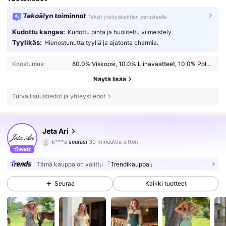
Tekoälyn toiminnot
Teksti yksityiskohtien perusteella
Kudottu kangas:
Kudottu pinta ja huoliteltu viimeistely.
Tyylikäs:
Hienostunutta tyyliä ja ajatonta charmia.
Koostumus:
80.0% Viskoosi, 10.0% Liinavaatteet, 10.0% Polyamidi
Näytä lisää
Turvallisuustiedot ja yhteystiedot
110K Seuraajat
4.77
Jeta Ari
k***a
seurasi
30 minuuttia sitten
h***6
selailee
110K Seuraajat
4.77
Tämä kauppa on valittu
「Trendikauppa」
Seuraa
Kaikki tuotteet
110K Seuraajat
4.77
110K Seuraajat
4.77