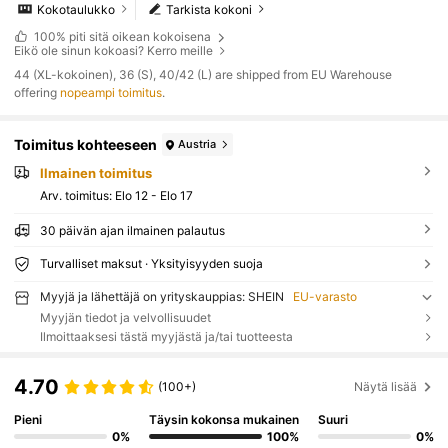
Kokotaulukko
Tarkista kokoni
100%
piti sitä oikean kokoisena
Eikö ole sinun kokoasi? Kerro meille
​44 (XL-kokoinen), 36 (S), 40/42 (L) are shipped from EU Warehouse
offering
nopeampi toimitus
.
Toimitus kohteeseen
Austria
Ilmainen toimitus
Arv. toimitus:
Elo 12 - Elo 17
30 päivän ajan ilmainen palautus
Turvalliset maksut · Yksityisyyden suoja
Myyjä ja lähettäjä on yrityskauppias: SHEIN
EU-varasto
Myyjän tiedot ja velvollisuudet
Ilmoittaaksesi tästä myyjästä ja/tai tuotteesta
4.70
(100+)
Näytä lisää
Pieni
Täysin kokonsa mukainen
Suuri
0%
100%
0%