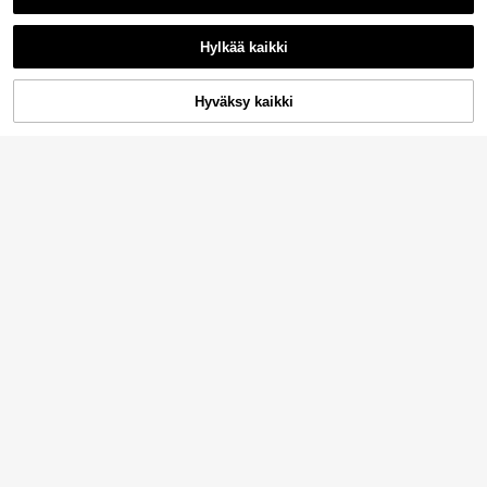
Hylkää kaikki
Hyväksy kaikki
Osta nyt
Lisää ostoskoriin