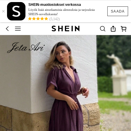
SHEIN-muotiostokset verkossa
×
Löydä lisää ainutlaatuisia alennuksia ja tarjouksia
SAADA
SHEIN-sovelluksesta!
(5,142)