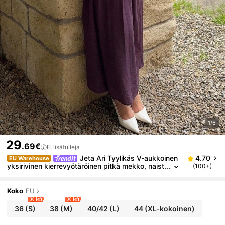
1/6
29
.69€
Ei lisätulleja
Jeta Ari Tyylikäs V-aukkoinen
4.70
EU Warehouse
yksirivinen kierrevyötäröinen pitkä mekko, naist
(100+)
en loma-/festivaali-/bileasuja, kevät-/kesäajan r
entoa mekkoa naisille
Koko
EU
30 left
30 left
36
(S)
38
(M)
40/42
(L)
44
(XL-kokoinen)