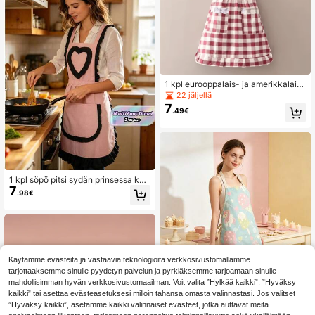
1 kpl eurooppalais- ja amerikkalaist
yylinen ruudullinen esiliina pitsireun
22 jäljellä
uksella, sopii työhön, maalaamisee
7
.49€
n, keittiön ruoanlaittoon
1 kpl söpö pitsi sydän prinsessa kan
7
gasesiliina, kestävä kotitalouksien
.98€
keittiön vyötäröesiliina, likaantumis
enesto työvaatteet
Käytämme evästeitä ja vastaavia teknologioita verkkosivustomallamme
tarjottaaksemme sinulle pyydetyn palvelun ja pyrkiäksemme tarjoamaan sinulle
mahdollisimman hyvän verkkosivustomaailman. Voit valita ”Hylkää kaikki”, ”Hyväksy
1 kpl raikas macaron-värinen
NEW
kaikki” tai asettaa evästeasetuksesi milloin tahansa omasta valinnastasi. Jos valitset
6
ylellinen esiliina, sopii kotileivontaa
”Hyväksy kaikki”, asetamme kaikki valinnaiset evästeet, jotka auttavat meitä
.48€
n, kevyeen ruoanlaittoon, iltapäivät