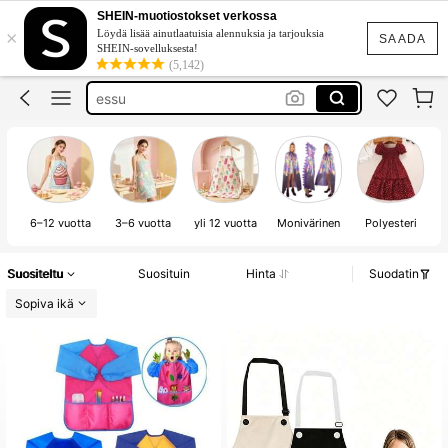
demon hunters rumi
SHEIN-muotiostokset verkossa
×
Löydä lisää ainutlaatuisia alennuksia ja tarjouksia
SAADA
halloween costume women
SHEIN-sovelluksesta!
(5,142)
essu
cosplay
malkittel
demon hunters rumi
6–12 vuotta
3–6 vuotta
yli 12 vuotta
Monivärinen
Polyesteri
Suositeltu
Suosituin
Hinta
Suodatin
Sopiva ikä