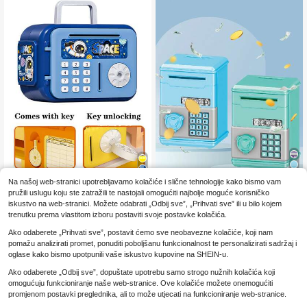
Ukrasne igračke (Ovaj proizvod ne
a, kolekcija kovanica, Noć vještica,
ma funkciju, nema napajanje, prika
kolekcija božićnih poklona
zano na stranici s detaljima)
Na našoj web-stranici upotrebljavamo kolačiće i slične tehnologije kako bismo vam
Dječja bankica u obliku svinje s AT
Igračke za rođendanske poklone za
6
pružili uslugu koju ste zatražili te nastojali omogućiti najbolje moguće korisničko
M-om, simulirano mehaničko otklju
7
vrtićku djecu, Ormarići za pohranu l
.93€
.25€
čavanje, simulirano otključavanje lo
iskustvo na web-stranici. Možete odabrati „Odbij sve”, „Prihvati sve” ili u bilo kojem
ozinki, Dječji bankomati, Crtani klju
zinkom, kreativna kutija za pohran
trenutku prema vlastitom izboru postaviti svoje postavke kolačića.
č s plišanim medvjedićem/astronaut
u, rođendanski poklon igračka za dj
om/ponijem, Kreativne kutije za poh
ecu u vrtiću, ormarić za pohranu klj
Ako odaberete „Prihvati sve”, postavit ćemo sve neobavezne kolačiće, koji nam
ranu kovanica i papirnatog novca,
učeva (ovaj proizvod nema funkcij
pomažu analizirati promet, ponuditi poboljšanu funkcionalnost te personalizirati sadržaj i
Ukrasne igračke (Ovaj proizvod ne
u, nema ugrađene baterije, detalji s
ma funkciju, nema napajanje, prika
oglase kako bismo upotpunili vaše iskustvo kupovine na SHEIN-u.
u prikazani na stranici proizvoda)
zano na stranici s detaljima)
Ako odaberete „Odbij sve”, dopuštate upotrebu samo strogo nužnih kolačića koji
omogućuju funkcioniranje naše web-stranice. Ove kolačiće možete onemogućiti
promjenom postavki preglednika, ali to može utjecati na funkcioniranje web-stranice.