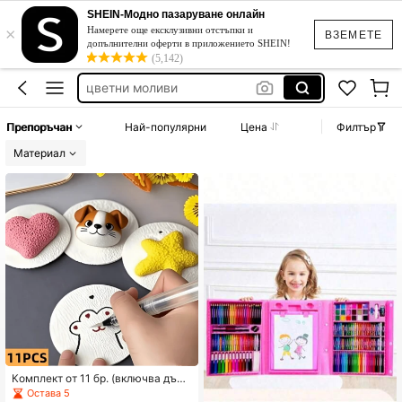
акрилни бои
SHEIN-Модно пазаруване онлайн
×
бой за рисуване
Намерете още ексклузивни отстъпки и
ВЗЕМЕТЕ
допълнителни оферти в приложението SHEIN!
цветни моливи
(5,142)
подаръчни комплекти
училище
Препоръчан
Най-популярни
Цена
Филтър
акрилни бои
Материал
Комплект от 11 бр. (включва дъск
а за рисуване + четка) – 3D кръгл
Остава 5