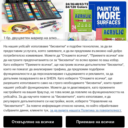
иране, цветни химикалки с голям
капацитет
1 бр. двуцветен маркер на алкохо
лна основа за рисуване върху ст
Остава 1
ъкло, подходящ за ученици, които
На нашия уебсайт използваме "бисквитки" и подобни технологии, за да ви
21
изучават изкуство, може да се с
.07€
-1%
21.38€
предоставим услугата, която заявявате, и да ви предложим възможно най-добро
месва, устойчив на размазване,
потребителско изживяване. Можете да "Откажете всички", "Приемете всички" или
може да се пере, подаръци за уч
да настроите предпочитанията си за "бисквитки" по всяко време по ваш избор.
илище
Като изберете "Приемете всички", ще настроим всички допълнителни "бисквитки",
Акрилни маркери за боядисване
които ни помагат да анализираме трафика, да предложим подобрени
24/36/48/63/72/84/120 цвята, флу
9
.32€
функционалности и да персонализираме съдържанието и рекламите, за да
мастери с мек връх и течно маст
допълним пазаруването ви в SHEIN. Като изберете "Откажете всички", ще
ило, наситени цветове, гладко на
насяне, пълна палитра, наслойва
разрешите използването само на строго необходимите "бисквитки", които правят
щи се цветове, силно покритие, п
нашият уебсайт функционален. Можете да ги деактивирате, като промените
одходящи за платно, рисуване въ
настройките на вашия браузър, но това може да повлияе на функционалността на
рху камъни, дърво, камък, стъкло,
уебсайта. За да научите повече за "бисквитките", които използваме, и да
керамика, текстил, DIY занаятчий
регулирате допълнителните си настройки, моля, изберете "Управление на
ски творби, перфектен подарък за
"бисквитките"". За повече информация относно начина, по който обработваме
момчета/момичета ученици, зад
събраните данни, кликнете тук,
за да видите нашата Политика за поверителност.
ължителни канцеларски материа
1
ли за училище
0
Отхвърляне на всички
Приемане на всички
120/80/60 цв. гел химикалки с ви
сок гланц и блясък, DIY химикалк
Остава 2