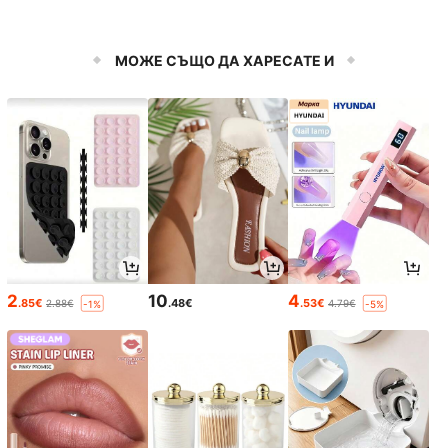
МОЖЕ СЪЩО ДА ХАРЕСАТЕ И
2
10
4
.85€
.48€
.53€
2.88€
4.79€
-1%
-5%