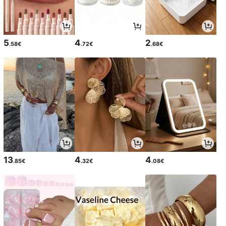
5
4
2
.58€
.72€
.68€
13
4
4
.85€
.32€
.08€