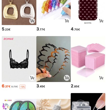
5
3
4
.23€
.77€
.70€
6
3
2
.37€
.45€
.85€
6.74€
-5%