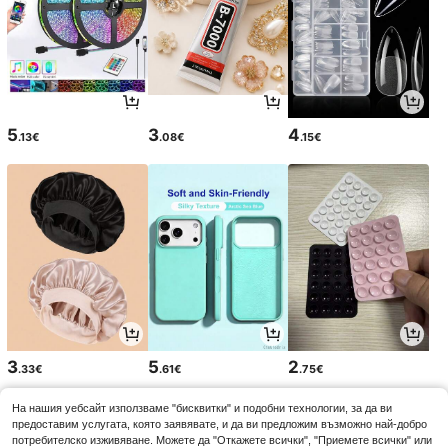
5
3
4
.13€
.08€
.15€
3
5
2
.33€
.61€
.75€
На нашия уебсайт използваме "бисквитки" и подобни технологии, за да ви
предоставим услугата, която заявявате, и да ви предложим възможно най-добро
потребителско изживяване. Можете да "Откажете всички", "Приемете всички" или