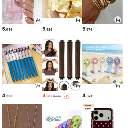
5
5
5
.03€
.92€
.57€
4
3
4
.35€
.58€
.32€
3.68€
-2%