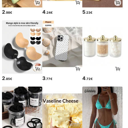
2
4
5
.98€
.24€
.23€
2
3
4
.85€
.77€
.72€