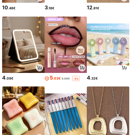
10
3
12
.48€
.18€
.81€
4
5
4
.08€
.03€
.32€
5.58€
-9%