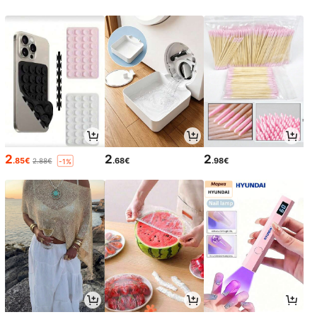
2
2
2
.85€
.68€
.98€
2.88€
-1%