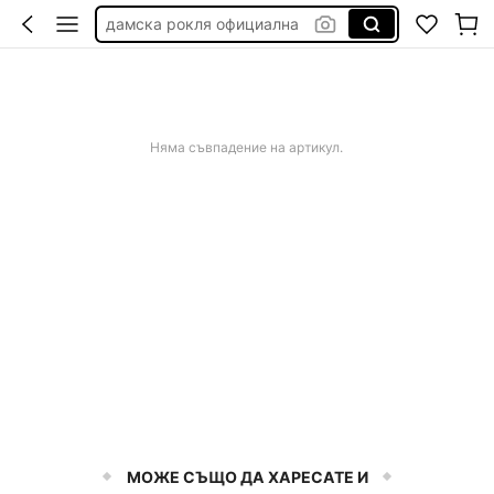
дамска рокля официална
калъф за стол с ластик
панда неща
Няма съвпадение на артикул.
МОЖЕ СЪЩО ДА ХАРЕСАТЕ И