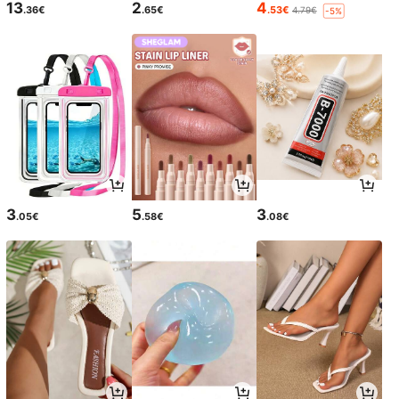
13
2
4
.36€
.65€
.53€
4.79€
-5%
3
5
3
.05€
.58€
.08€