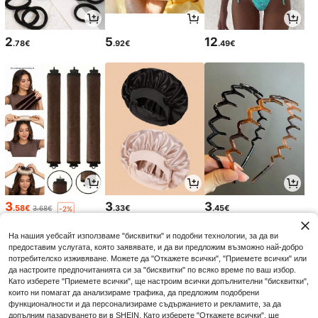
2
5
12
.78€
.92€
.49€
3
3
3
.58€
.33€
.45€
3.68€
-2%
На нашия уебсайт използваме "бисквитки" и подобни технологии, за да ви
предоставим услугата, която заявявате, и да ви предложим възможно най-добро
потребителско изживяване. Можете да "Откажете всички", "Приемете всички" или
да настроите предпочитанията си за "бисквитки" по всяко време по ваш избор.
Като изберете "Приемете всички", ще настроим всички допълнителни "бисквитки",
които ни помагат да анализираме трафика, да предложим подобрени
функционалности и да персонализираме съдържанието и рекламите, за да
допълним пазаруването ви в SHEIN. Като изберете "Откажете всички", ще