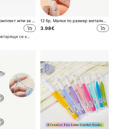
2/22 бр./пакет Комплект игли за плетиво от неръждаема стомана 2 мм - 8 мм, прави, с един остър край, куки за кукене 25/35 см, игли за плетиво за пуловери
12 бр. Малки по размер метални куки за плетене на една кука, инструменти за плетене "направи си сам".
3.98€
Голям брой повтарящи се клиенти