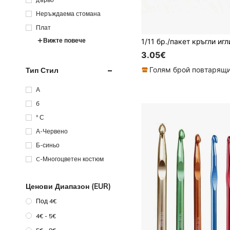
Неръждаема стомана
Плат
Вижте повече
3.05€
Тип Стил
А
б
° С
А-Червено
Б-синьо
C-Многоцветен костюм
Ценови Диапазон (EUR)
Под 4€
4€ - 5€