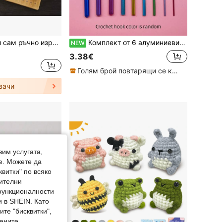
1 бр. Направи си сам ръчно изработена дъска за плетене на една кука с 8 карфици/пирона, вълнена подложка за плетене, бамбукова дъска за плетене на вълна, квадратна дъска за плетене на една кука, бамбукови аксесоари за плетене на една кука, подарък за плетачи на една кука
Комплект от 6 алуминиеви куки за плуване с 9 налични размера от 2.0 до 10.0 мм, с ясно маркирани етикети за размер на дръжката, инструменти за обучение по плуване с прежда, подходящи за плетене на пуловери, одеяла, плюшени играчки и различни тъкани, предпочитан комплект инструменти за преподаване в класна стая за ръчни творби
NEW
3.38€
Голям брой повтарящи се клиенти
вачи
вим услугата,
е. Можете да
квитки" по всяко
нителни
 функционалности
 в SHEIN. Като
те "бисквитки",
мените