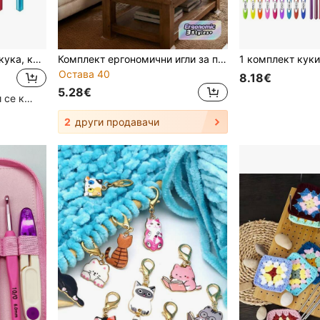
Куки за плетене на една кука, комплект големи алуминиеви куки за плетене на една кука 7 мм, 8 мм, 9 мм, 10 мм, 12 мм, 15 мм, голям стандартен размер за дебела прежда
Комплект ергономични игли за плетене на кукички 5/8/13 бр., 2.5-20 мм, 2026 нови многоцветни игли за плетене с гумена дръжка, подходящи за пуловери, шалове, DIY плетене, дебели одеяла, шалове, килими и др.
Остава 40
8.18€
5.28€
Голям брой повтарящи се клиенти
2
други продавачи