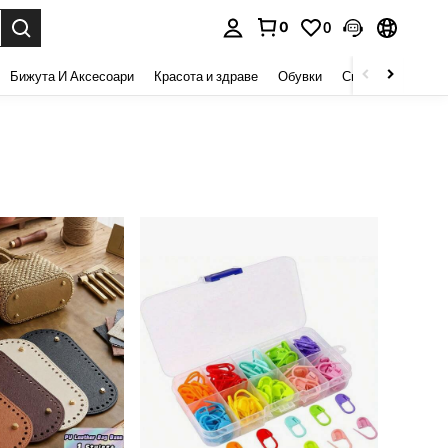
0
0
сене. Press Enter to select.
Бижута И Аксесоари
Красота и здраве
Обувки
Спорт И На Откри