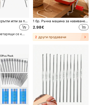
3 бр./комплект кръгли игли за плетене, кабелни игли за плетене, метални, гъвкави, от неръждаема стомана, за ръкави, чорапи, аксесоари за шиене
1 бр. Ръчна машина за навиване на прежда, устройство за навиване на плетени влакна, ръчна машина за навиване на прежда, преносима, подходяща за аксесоари за шиене "Направи си сам"
2.98€
Голям брой повтарящи се клиенти
2
други продавачи