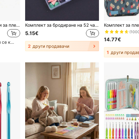
1/11 бр./пакет кръгли игли за плетене от неръждаема стомана 2-8 мм, игли за кука за DIY плетене и тъкане, инструменти за занаят, дължина 40-120 см
Комплект за бродиране на 52 части с кутия за съхранение, 16 размера куки за бродиране за начинаещи, ергономичен комплект за бродиране с мека дръжка за обучение, комплект за бродиране и плетене, инструменти за шиене, инструменти за бродиране и плетене, може да се бродират дрехи и чорапи за домашни любимци, подарък за жени
(100
5.15€
14.77€
Голям брой повтарящи се клиенти
2
други продавачи
1
други прода