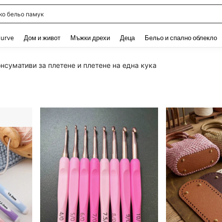
о бельо памук
and down arrow keys to navigate search Наскоро търсени and Откриване на Тър
urve
Дом и живот
Мъжки дрехи
Деца
Бельо и спално облекло
нсумативи за плетене и плетене на една кука