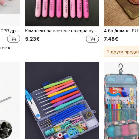
4 бр ABS глава на кука + TPR дръжка 8,0-15,0 mm Комплект куки за плетене на една кука
Комплект за плетене на една кука за начинаещи от 8 части - пълен комплект куки, прежда, модели, аксесоари - "Направи си сам" плетене, различни размери 2.5 мм, 3.0 мм, 3.5 мм, 4.0 мм, 4.5 мм, 5.0 мм, 5.5 мм, 6.0 мм
5.23€
7.48€
Голям брой повтарящи се клиенти
1
други прода