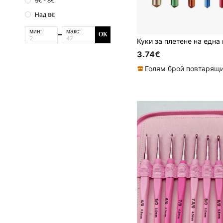
5€ - 8€
Над 8€
мин:
макс:
ОК
3.74€