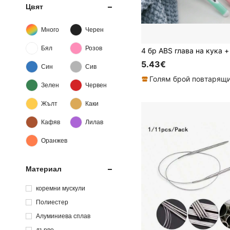
Цвят
Много
Черен
Бял
Розов
5.43€
Син
Сив
Зелен
Червен
Жълт
Каки
Кафяв
Лилав
Оранжев
Материал
коремни мускули
Полиестер
Алуминиева сплав
дърво