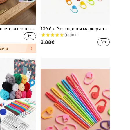
4 бр./компл. PU плетени плетени подложки за дъно на чанта, оформяне на дъното на чанта от PU кожа с дупки, вложки в дъното на чанта от PU кожа, за опора за дъното на ръчна чанта "направи си сам", изработка на чанти за рамо, не е лесно за деформиране (черно, кафяво, каки, бежово)
130 бр. Разноцветни маркери за шевове за плетене на една кука и плетене, маркери със заключващ пръстен за проекти за плетене на една кука и плетене, с кутия
(1000+)
2.88€
вачи