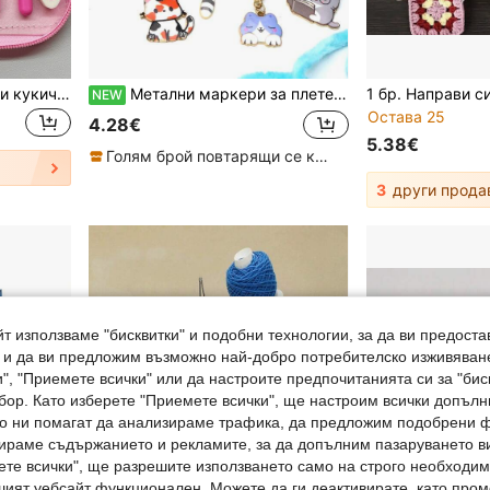
1) 8бр. Градиентно розови кукички за плетене на една кука/игли за плетене за пуловер, шал Направи си сам, размер 2,5-6,0 мм
Метални маркери за плетене и гребане с емайлирани висулки на котка, заключващи се маркери за плетене, аксесоари за шиене
NEW
Остава 25
4.28€
5.38€
Голям брой повтарящи се клиенти
3
други прода
т използваме "бисквитки" и подобни технологии, за да ви предоста
, и да ви предложим възможно най-добро потребителско изживяван
", "Приемете всички" или да настроите предпочитанията си за "бис
бор. Като изберете "Приемете всички", ще настроим всички допъл
ито ни помагат да анализираме трафика, да предложим подобрени
ираме съдържанието и рекламите, за да допълним пазаруването ви
ете всички", ще разрешите използването само на строго необходими
шият уебсайт функционален. Можете да ги деактивирате, като про