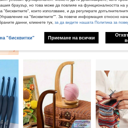
вашия браузър, но това може да повлияе на функционалността на у
а "бисквитките", които използваме, и да регулирате допълнителнит
"Управление на "бисквитките"". За повече информация относно начи
раните данни, кликнете тук,
за да видите нашата Политика за пове
Сменяеми кръгови игли за пличка с отделяеми части, сини анодирани алуминиеви игли с отделяем гъвкав кабел, гладки и устойчиви на ръжда, за шалове, шапки, пуловери и DIY проекти за пличка
Ръчна навиваща машина за прежда от влакна, ръчна ръчна навиваща машина за конци, преносима за шиене "Направи си сам", аксесоари за изработка
Висококачествена дървена дъска за тъкане с различни размери, инструмент за ръчни изработки "Направи си сам", модерна стойка за съхранение
-1%
7.60€
3.64€
3.68€
Отхв
на "бисквитки"
Приемане на всички
в
Голям брой повтарящи се клиенти
2
други продавачи
2
други прода