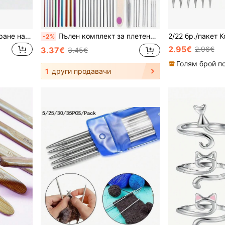
Дървена дъска за блокиране на плетиво, подложка за блокиране на куклите Granny Square, подходяща за шалове, шалове, чорапи, пуловери и DIY ръчно изработени проекти. Комплект дървени дъски за блокиране на куклите, многократна употреба за ръчно плетиво, шиене и декоративни шивенски изделия.
Пълен комплект за плетене на една кука с чанта за съхранение, ергономични метални куки и маркери за плетене - Комплект за плетене "Направи си сам" за всички сезони, подходящ за начинаещи и напреднали, многоцветни опции - за плюшени играчки, проекти за шиене, прежда, домашен декор, празнични подаръци, изкуства и занаяти, хобита
-2%
2.95€
2.96€
3.37€
3.45€
1
други продавачи