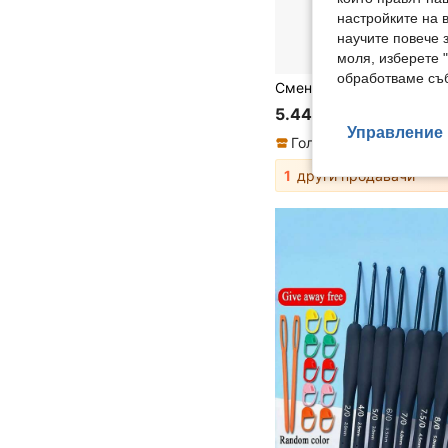
настройките на 
научите повече з
моля, изберете 
обработваме съб
5.44€
Управление 
1
други продавачи