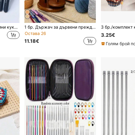
Zazumi 9 бр. Комплект сини куки за плетене на една кука от неръждаема стомана с мека дръжка, ергономични игли за плетене за прежда амигуруми, занаятчийски изделия, коледни подаръци за начинаещи, зимни занаятчийски материали, инструменти за плетене на една кука, плетени аксесоари
1 бр. Държач за дървени прежди за плетене на една кука, въртящ се държач за прежди с въртене, въртящ се механизъм, държач за прежди за плетене, предотвратяване на заплитане и навиване на прежди, консумативи за плетене "Направи си сам", държач за прежди, подарък за любителите на плетене, занаяти, аксесоари, консумативи
Остава 26
3.25€
11.18€