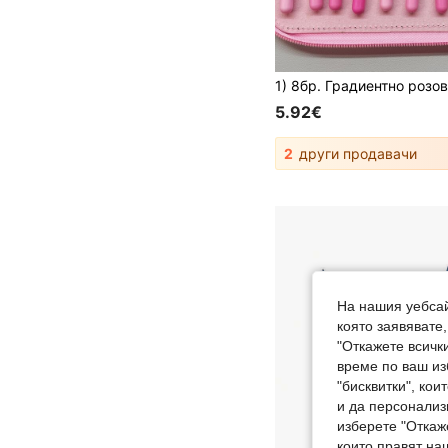
5.92€
2
други продавачи
На нашия уебсай
която заявявате
"Откажете всички
време по ваш из
"бисквитки", ко
и да персонализ
изберете "Откаж
които правят на