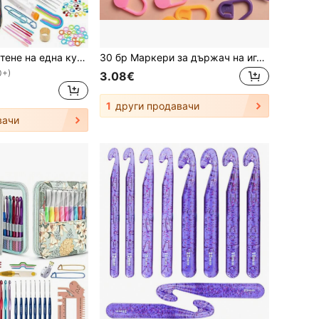
Комплект за плетене на една кука 58 бр./130 бр., Комплект за начинаещи "Направи си сам" с всички материали, Комплект преносими инструменти за плетене с прежда, Основни инструменти за плетене на една кука с прежда, Комплект инструменти за занаяти, Различни цветове прежда и кука за плетене на една кука (моля, уточнете цвета, ако е необходимо)
30 бр Маркери за държач на игли за плетене Комплект с 10 бр 9 см игли за плетене, 10 бр 7 см игли за плетене и 10 бр маркери за шев
0+)
3.08€
1
други продавачи
вачи