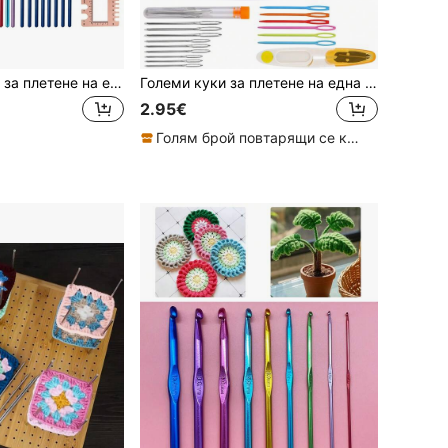
1 комплект куки за плетене на една кука, ергономични игли за плетене, комплект прежди, различни размери, инструменти за тъкане "Направи си сам", за ентусиасти и начинаещи в плетенето на една кука
Големи куки за плетене на една кука, ергономична дръжка за артритни ръце, професионални огромни игли за плетене на една кука, лилава прозрачна кука за начинаещи и прежда за плетене на една кука
2.95€
Голям брой повтарящи се клиенти