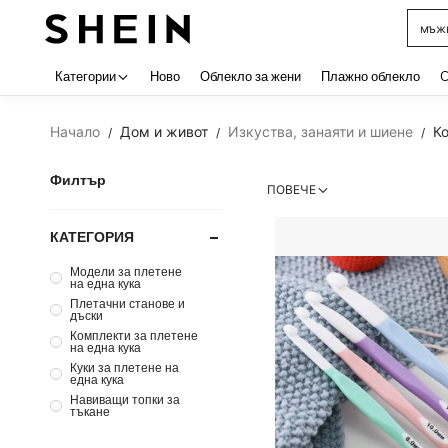
мъжк
Use up 
Категории
Ново
Облекло за жени
Плажно облекло
C
Начало
Дом и живот
Изкуства, занаяти и шиене
Ко
/
/
/
Филтър
ПОВЕЧЕ
КАТЕГОРИЯ
Модели за плетене
на една кука
Плетачни станове и
дъски
Комплекти за плетене
на една кука
Куки за плетене на
една кука
Навиващи топки за
тъкане