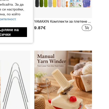
ебсайта. За да
е си настройки,
на, по който
рителност.
 на работна маса, здрав захват, дизайн с естествени дървесни шарки, издръжлива и лесна за почистване, подходяща за плетене, плетене на една кука, тъкане, стабилизиране и сортиране на прежди
YAMAXIN Комплекти за плетене на една кука с 4 животни - пчела, крава, заек, прасе, подходящи за начинаещи, включват видео уроци стъпка по стъпка (аксесоари с произволни цветове)
9.87€
ърляне на
сички
вачи