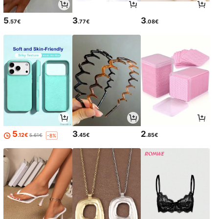
5
3
3
.57€
.77€
.08€
5
3
2
.12€
.45€
.85€
5.61€
-8%