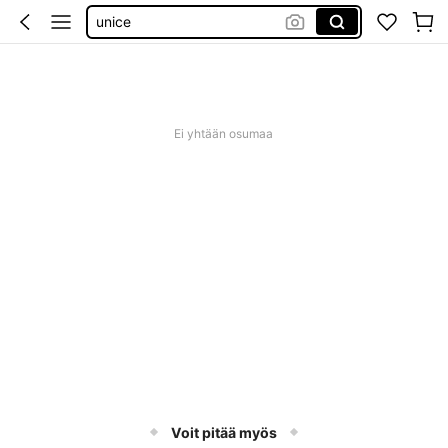
evening gown
tunika plus size
baby phat
plastificadora de fotos
Ei yhtään osumaa
Voit pitää myös