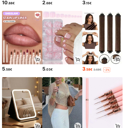
10
2
3
.88€
.68€
.15€
5
5
3
.58€
.03€
.58€
3.68€
-2%