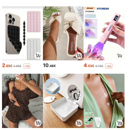
2
10
4
.85€
.48€
.53€
2.88€
4.79€
-1%
-5%