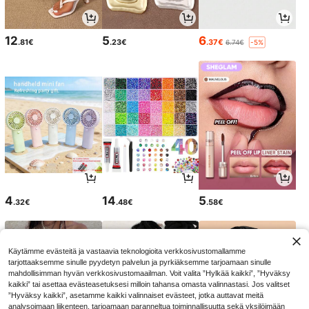
12
5
6
.81€
.23€
.37€
6.74€
-5%
4
14
5
.32€
.48€
.58€
Käytämme evästeitä ja vastaavia teknologioita verkkosivustomallamme
tarjottaaksemme sinulle pyydetyn palvelun ja pyrkiäksemme tarjoamaan sinulle
mahdollisimman hyvän verkkosivustomaailman. Voit valita ”Hylkää kaikki”, ”Hyväksy
kaikki” tai asettaa evästeasetuksesi milloin tahansa omasta valinnastasi. Jos valitset
”Hyväksy kaikki”, asetamme kaikki valinnaiset evästeet, jotka auttavat meitä
analysoimaan liikenteen, tarjoamaan paranneltua toiminnallisuutta sekä yksilöimään