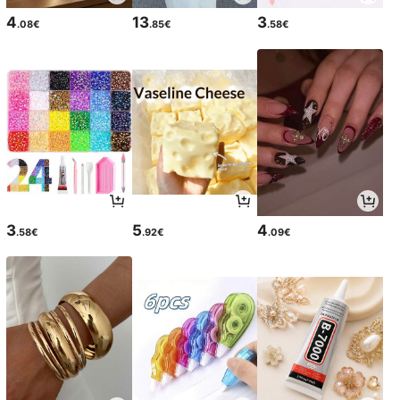
4
13
3
.08€
.85€
.58€
3
5
4
.58€
.92€
.09€