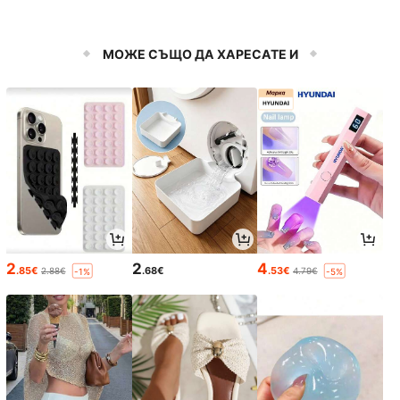
МОЖЕ СЪЩО ДА ХАРЕСАТЕ И
2
2
4
.85€
.68€
.53€
2.88€
4.79€
-1%
-5%