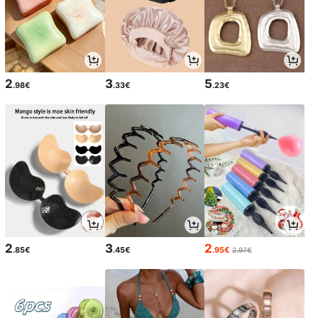
2
3
5
.98€
.33€
.23€
2
3
2
.85€
.45€
.95€
2.97€