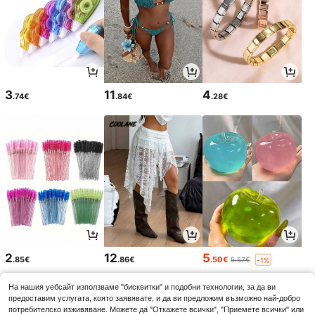
3
11
4
.74€
.84€
.28€
2
12
5
.85€
.86€
.50€
5.57€
-1%
На нашия уебсайт използваме "бисквитки" и подобни технологии, за да ви
предоставим услугата, която заявявате, и да ви предложим възможно най-добро
потребителско изживяване. Можете да "Откажете всички", "Приемете всички" или