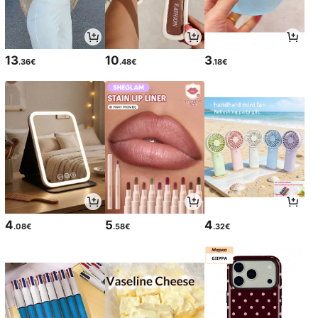
13
10
3
.36€
.48€
.18€
4
5
4
.08€
.58€
.32€