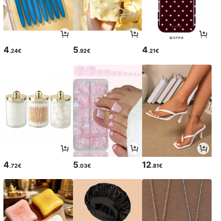
4
5
4
.24€
.92€
.21€
4
5
12
.72€
.03€
.81€