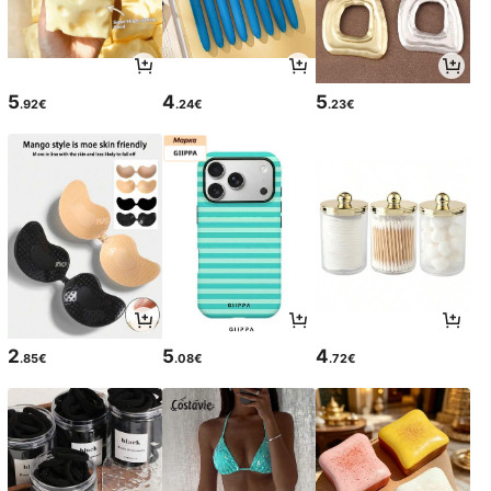
5
4
5
.92€
.24€
.23€
2
5
4
.85€
.08€
.72€