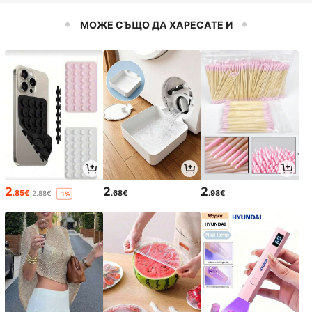
пощенска кутия за писма
капак и плъзгаща се врата, подхо
дяща за дома, градината или дво
МОЖЕ СЪЩО ДА ХАРЕСАТЕ И
ра, винтидж пощенска кутия | Зак
лючваща се
2
2
2
.85€
.68€
.98€
2.88€
-1%