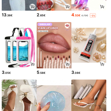
13
2
4
.36€
.65€
.53€
4.79€
-5%
3
5
3
.05€
.58€
.08€