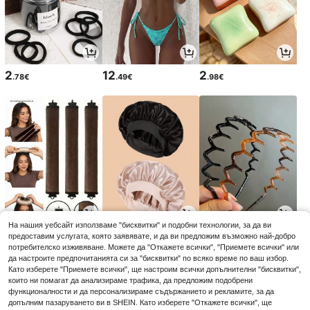
2
12
2
.78€
.49€
.98€
На нашия уебсайт използваме "бисквитки" и подобни технологии, за да ви
3
3
3
предоставим услугата, която заявявате, и да ви предложим възможно най-добро
.58€
.33€
.45€
3.68€
-2%
потребителско изживяване. Можете да "Откажете всички", "Приемете всички" или
да настроите предпочитанията си за "бисквитки" по всяко време по ваш избор.
Като изберете "Приемете всички", ще настроим всички допълнителни "бисквитки",
които ни помагат да анализираме трафика, да предложим подобрени
функционалности и да персонализираме съдържанието и рекламите, за да
допълним пазаруването ви в SHEIN. Като изберете "Откажете всички", ще