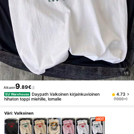
1/5
9
.89€
Alkaen
Daypath Valkoinen kirjainkuvioinen
4.73
EU Warehouse
hihaton toppi miehille, lomalle
(1000+)
Väri: Valkoinen