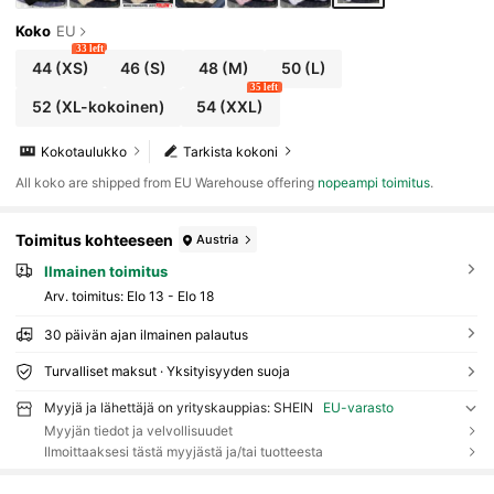
Koko
EU
33 left
44
(XS)
46
(S)
48
(M)
50
(L)
35 left
52
(XL-kokoinen)
54
(XXL)
Kokotaulukko
Tarkista kokoni
All koko are shipped from EU Warehouse offering
nopeampi toimitus
.
Toimitus kohteeseen
Austria
Ilmainen toimitus
Arv. toimitus:
Elo 13 - Elo 18
30 päivän ajan ilmainen palautus
Turvalliset maksut · Yksityisyyden suoja
Myyjä ja lähettäjä on yrityskauppias: SHEIN
EU-varasto
Myyjän tiedot ja velvollisuudet
Ilmoittaaksesi tästä myyjästä ja/tai tuotteesta