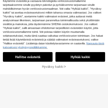
Käytämme evästeitä ja vastaavia teknologioita verkkosivustomallamme
sopii kesään ja lomalle
tarjottaaksemme sinulle pyydetyn palvelun ja pyrkiäksemme tarjoamaan sinulle
mahdollisimman hyvän verkkosivustomaailman. Voit valita ”Hylkää kaikki”, ”Hyväksy
kaikki” tai asettaa evästeasetuksesi milloin tahansa omasta valinnastasi. Jos valitset
”Hyväksy kaikki”, asetamme kaikki valinnaiset evästeet, jotka auttavat meitä
analysoimaan liikenteen, tarjoamaan paranneltua toiminnallisuutta sekä yksilöimään
sisältöä ja mainoksia, jotta täydennämme SHEINin ostokokemuksesi. Jos valitset
”Hylkää kaikki”, sallit ainoastaan ehdottoman tarpeellisten evästeiden käytön, jotta
verkkosivustomallamme toimii. Voit poistaa näiden käytön muuttamalla
selainasetuksiasi, mutta tämä saattaa vaikuttaa verkkosivuston toimintaan. Jos haluat
tietää lisää käytettävistä evästeistä ja säätää valinnaiset evästeasetuksesi, valitse
”Hallitse evästeitä”. Lisätietoja datan käsittelytavastamme on saatavilla.
Napsauta tästä
katsoaksesi yksityisyyspolitiikkamme.
Hallitse evästeitä
Hylkää kaikki
12
Hyväksy kaikki
Osta nyt
Lisää ostoskoriin
19
Daypath Khaki troopp
EU Warehouse
9
inen ranta- ja aaltokuvioinen hihato
.99€
Resyla Kesäinen rent
EU Warehouse
n toppi miehille, sopii kesän retkille,
9
o kirjainprintti lyhythihainen T-paita
.49€
lomille ja juhlapäiville
miehille