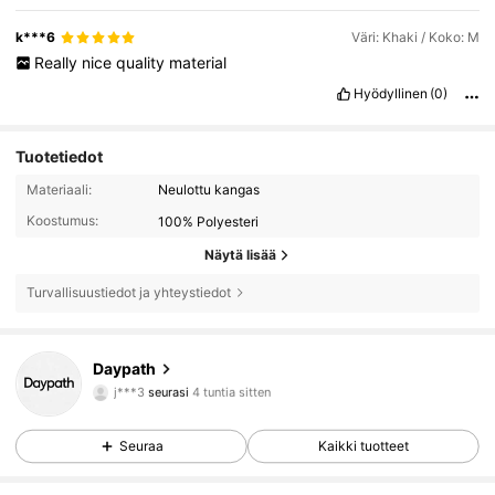
k***6
Väri: Khaki / Koko: M
Really
nice
quality
material
Hyödyllinen
(0)
Tuotetiedot
Materiaali:
Neulottu kangas
Koostumus:
100% Polyesteri
Näytä lisää
Turvallisuustiedot ja yhteystiedot
285 Seuraajat
5.00
Daypath
j***3
seurasi
4 tuntia sitten
3***0
selailee
285 Seuraajat
5.00
Seuraa
Kaikki tuotteet
285 Seuraajat
5.00