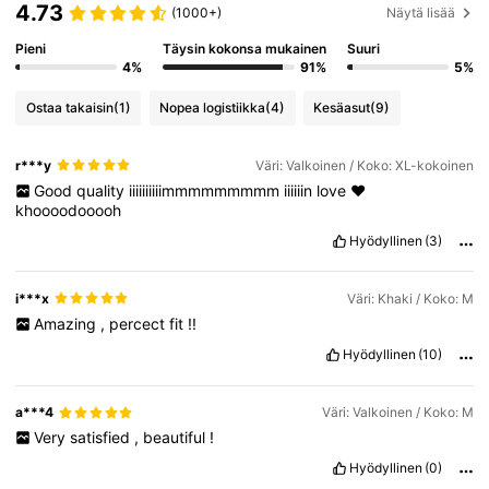
4.73
(1000+)
Näytä lisää
Pieni
Täysin kokonsa mukainen
Suuri
4%
91%
5%
Ostaa takaisin
(1)
Nopea logistiikka
(4)
Kesäasut
(9)
r***y
Väri: Valkoinen / Koko: XL-kokoinen
Good
quality
iiiiiiiiiimmmmmmmmm
iiiiiin
love
❤️
khoooodooooh
Hyödyllinen
(3)
i***x
Väri: Khaki / Koko: M
Amazing
,
percect
fit
!!
Hyödyllinen
(10)
a***4
Väri: Valkoinen / Koko: M
Very
satisfied
,
beautiful
!
Hyödyllinen
(0)