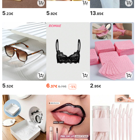
5
5
13
.23€
.92€
.85€
5
6
2
.52€
.37€
.95€
6.74€
-5%