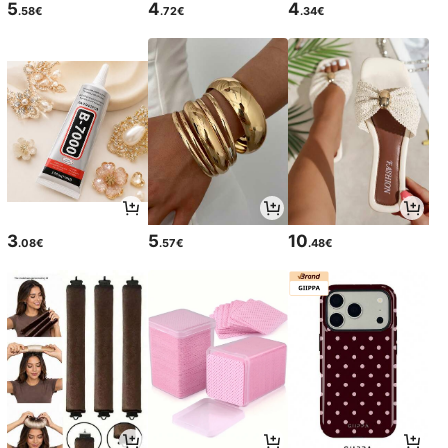
5
4
4
.58€
.72€
.34€
3
5
10
.08€
.57€
.48€