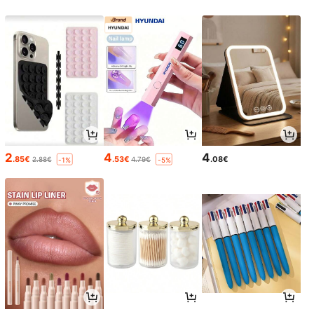
2
4
4
.85€
.53€
.08€
2.88€
4.79€
-1%
-5%