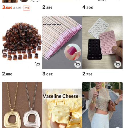
3
2
4
.58€
.85€
.70€
3.68€
-2%
2
3
2
.68€
.08€
.75€