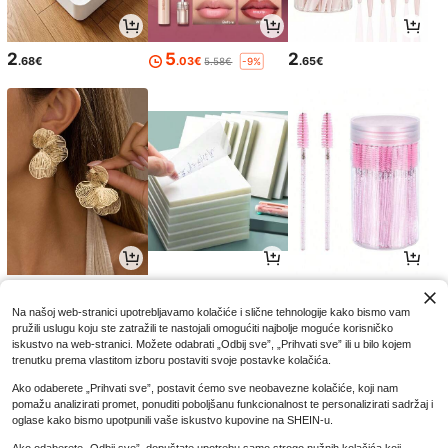
2
5
2
.68€
.03€
.65€
5.58€
-9%
4
3
2
.32€
.45€
.85€
Na našoj web-stranici upotrebljavamo kolačiće i slične tehnologije kako bismo vam
pružili uslugu koju ste zatražili te nastojali omogućiti najbolje moguće korisničko
iskustvo na web-stranici. Možete odabrati „Odbij sve”, „Prihvati sve” ili u bilo kojem
trenutku prema vlastitom izboru postaviti svoje postavke kolačića.
Ako odaberete „Prihvati sve”, postavit ćemo sve neobavezne kolačiće, koji nam
pomažu analizirati promet, ponuditi poboljšanu funkcionalnost te personalizirati sadržaj i
oglase kako bismo upotpunili vaše iskustvo kupovine na SHEIN-u.