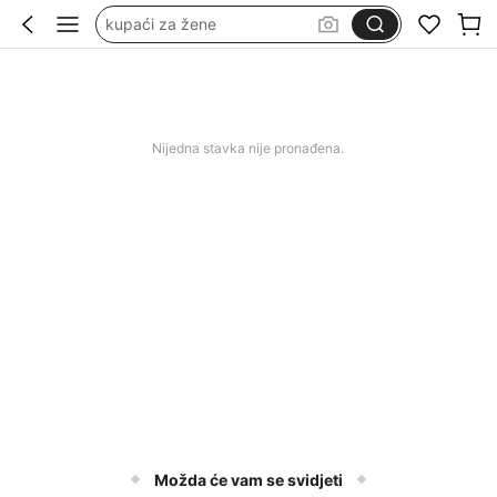
kupaći za žene
wedding guest dress women
duge svečane haljine
squishy
Nijedna stavka nije pronađena.
Možda će vam se svidjeti