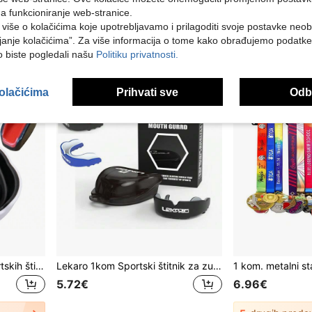
9.16€
16.50€
na funkcioniranje web-stranice.
i više o kolačićima koje upotrebljavamo i prilagoditi svoje postavke neo
janje kolačićima”. Za više informacija o tome kako obrađujemo podatke
ko biste pogledali našu
Politiku privatnosti.
kolačićima
Prihvati sve
Odbi
1-dijelni set vrhunskih sportskih štitnika za zube - apsorpcija udaraca, prozračnost i prilagođen dizajn za hokej, košarku, karate, nogomet, borilačke vještine, ragbi, boks i sveobuhvatnu zaštitnu opremu za borilačke vještine te jednostavno čišćenje
Lekaro 1kom Sportski štitnik za zube za odrasle EVA štitnik za zube crno-sivi štitnik za zube za košarku, MMA, borilačke vještine, taekwondo, boks
5.72€
6.96€