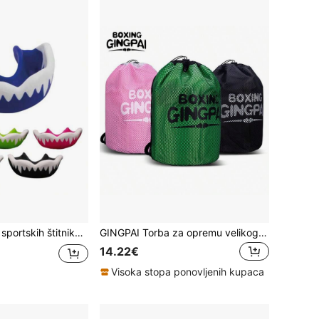
va/bijela, prikladno za dob 10-16 godina, prianjaju na bok i ugriz, dizajn s dvostrukim lukom za apsorpciju udaraca, uključuje zaštitnu futrolu
GINGPAI Torba za opremu velikog kapaciteta za boks/MMA/taekwondo, vodootporni ruksak za muškarce i žene
14.22€
Visoka stopa ponovljenih kupaca