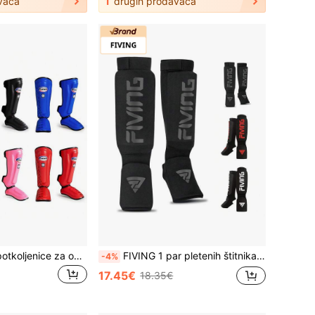
vača
1
drugih prodavača
GING Štitnici za potkoljenice za odrasle i mlade za Muay Thai/kickboxing/MMA, zaštita nogu za trening
FIVING 1 par pletenih štitnika za noge za Muay Thai/MMA, unisex zaštita za noge i stopala za odrasle za trening i natjecanja
-4%
17.45€
18.35€