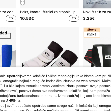
Kutija od 4 štitnika za zube za odrasle, prozirni EVA štitnik za zube koji se može rezati, zaštita za boks, sportove, taekwondo, košarku, MMA, muay thai, taekwondo
Boks, karate, štitnici za stopala i potkoljenice, zaštitna oprema za taekwondo i MMA
10.53€
3.25€
nici upotrebljavamo kolačiće i slične tehnologije kako bismo vam pružil
ojali omogućiti najbolje moguće korisničko iskustvo na web-stranici. Može
e” ili u bilo kojem trenutku prema vlastitom izboru postaviti svoje postav
ihvati sve”, postavit ćemo sve neobavezne kolačiće, koji nam pomažu a
poboljšanu funkcionalnost te personalizirati sadržaj i oglase kako bismo
e na SHEIN-u.
dbij sve”, dopuštate upotrebu samo strogo nužnih kolačića koji omogu
MMA boks borilačke vještine štitnici za potkoljenice podstavljeni, elastični pleteni ugrađeni EVA muay thai kickboxing karate trening sparing štitnici za noge sa zaštitom za gornji dio rista
Zaštitnici za stopala za karate i taekwondo, službeni KTA za natjecanja, štitnici za borilačka stopala, oprema za udaranje i kutije za stopala za taekwondo
aše web-stranice. Ove kolačiće možete onemogućiti promjenom postavki 