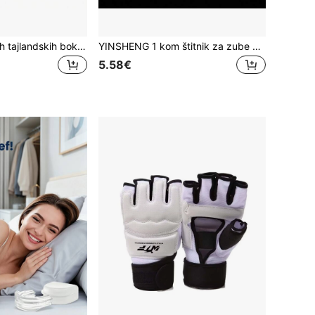
1 par 3M/5M crnih tajlandskih boksačkih zavoja za ruke, prozračni boksački zavoji za ruke za sport, studente i odrasle
YINSHENG 1 kom štitnik za zube za boks, karate, taekwondo, MMA
5.58€