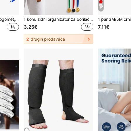
5
1 kom štitnik za zube za nogomet, košarku, MMA i boks - EVA dvoslojni gel materijal, dolazi s tvrdom zaštitnom futrolom, višebojne opcije, prozračan i udoban
1 kom. zidni organizator za borilačke umjetnosti za remen, prijenosni stalak za prikaz karate remena s kukom za medalje, lagani viseći stalak za prikaz taekwondo remena, prikladan za učenike borilačkih umjetnosti, bokserska oprema, boks, oprema za vježbanje
3.25€
7.11€
2
drugih prodavača