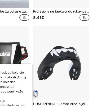
Novi štitnik za zube za odrasle za boks, silikonski zaštitnik za zube prikladan za boks, MMA, Muay Thai, set za poboljšanje ljepote osmijeha, kuhanje i zagriz za trenutno prilagođavanje, prikladan za nogomet, košarku, lacrosse, mješovite borilačke umjetnosti, boks, Jiu-Jitsu, štitnik za zube za odrasle i mlade
Profesionalne taekwondo rukavice za zaštitu dlanova, boksačke karate rukavice, oprema za borilačke vještine
8.41€
i uslugu koju ste
te odabrati „Odbij
ke kolačića.
nalizirati
 upotpunili vaše
ćuju
FIVING boksački štitnik za prepone, zaštitna oprema za odrasle i mlade, unisex, od PU kože, prikladan za Muay Thai, kickboxing, MMA trening i sparing
HUSHANYING 1 komad crno-bijelih štitnika za zube za sportove: nogomet, košarku, hokej na travi, mješovite borilačke vještine, boks, hrvanje, štitnik za zube za odrasle i mlade
preglednika, ali