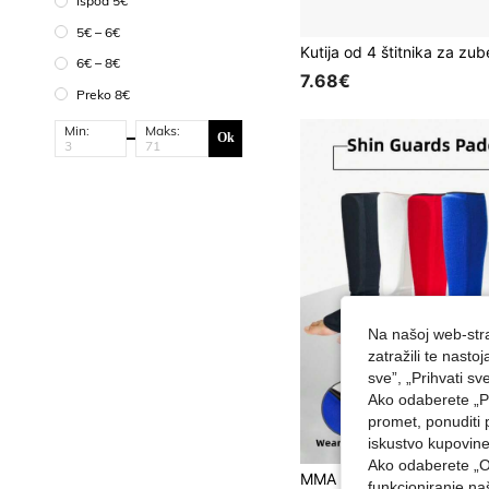
Ispod 5€
5€ – 6€
6€ – 8€
7.68€
Preko 8€
Min:
Maks:
Ok
Na našoj web-stra
zatražili te nast
sve”, „Prihvati sv
Ako odaberete „Pr
promet, ponuditi 
iskustvo kupovin
Ako odaberete „O
funkcioniranje n