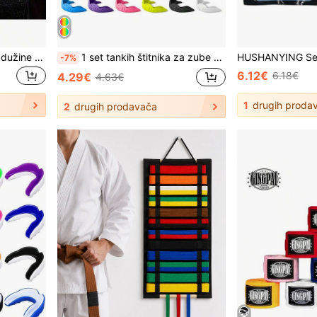
1 par boksačkih zavojnica dužine 1,5/3/3,5 m, elastične zavojnice za ruke za MMA, Muay Thai, karate, trening boksa, sportske potporne trake za zglobove
1 set tankih štitnika za zube prikladnih za hokej, američki nogomet | SISU aerodinamički oblikovani dizajn | Visoka čvrstoća, višekratna upotreba i prozračni
-7%
6.12€
6.18€
4.29€
4.63€
1
drugih proda
2
drugih prodavača