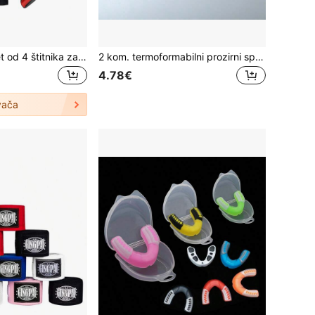
HUSHANYING Set od 4 štitnika za zube, 4 boje, profesionalni štitnici za zube za boks, Muay Thai, MMA, hrvanje, hokej i druge kontaktne sportove, pogodno za odrasle i tinejdžere
2 kom. termoformabilni prozirni sportski štitnici za zube za odrasle i tinejdžere u košarci, boksu i borilačkim vještinama
4.78€
vača