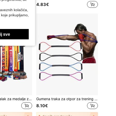
4.83€
baveznih kolačića,
 koje prikupljamo,
j sve
1 kom. metalni stalak za medalje za taekwondo zlatne, srebrne i brončane medalje, držač za zidne dekoracije, pogodan za sportske nagrade, otporan na vremenske uvjete za unutarnje/vanjsko izlaganje, savršen poklon za ljubitelje sporta i prvake
Gumena traka za otpor za trening boksa u obliku broja 8: vanjski fitness, karate, boks, unutarnji fitness, trening nogu i ruku, joga i pilates! Vježbanje kod kuće, fitness oprema za trening, fitness dodaci
8.10€