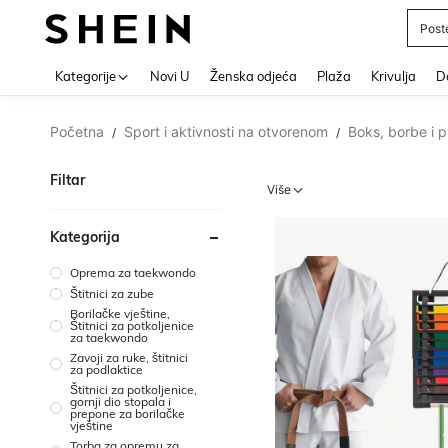
Post
Use up 
Kategorije
Novi U
Ženska odjeća
Plaža
Krivulja
Do
Početna
Sport i aktivnosti na otvorenom
Boks, borbe i 
/
/
Filtar
Više
Kategorija
Oprema za taekwondo
Štitnici za zube
Borilačke vještine,
Štitnici za potkoljenice
za taekwondo
Zavoji za ruke, štitnici
za podlaktice
Štitnici za potkoljenice,
gornji dio stopala i
prepone za borilačke
vještine
Torba za opremu za