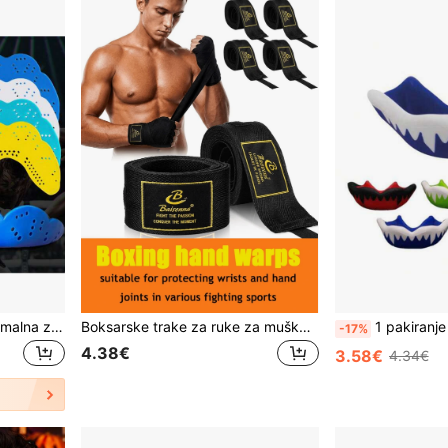
Najbolje ocijenjena EVA termalna zaštita za zube/Sportska zaštitna oprema/Pribor za borilačke vještine, Otporna na toplinu -20°C~80°C, Protuklizna, Prozračna, Otporna na udarce, Za MMA trening/Borilačke vještine/Natjecanja Pokloni (1-5 kom)
Boksarske trake za ruke za muškarce i žene – podesiva zaštita za zapešća i zglobove za boks, kickboxing, MMA i Muay Thai – prozračne elastične sportske trake za rukavice za trening i borbu
1 pakiranje sportskih štitnika za zube za boks, MMA, nogomet, hokej - EVA materijal, crvena/crna/pla
-17%
4.38€
3.58€
4.34€