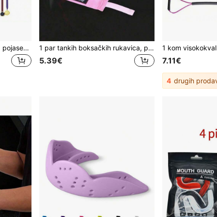
1 kom Zidni organizator za pojaseve za borilačke vještine, Prijenosni stalak za karate pojaseve s vješalicom za medalje, Lagani viseći stalak za taekwondo pojaseve, Pogodno za učenike borilačkih vještina
1 par tankih boksačkih rukavica, pogodne za početnike, pružaju zaštitu i iznimnu udobnost za MMA i druge sportove; unisex profesionalne sportske zaštitne rukavice
5.39€
7.11€
4
drugih proda