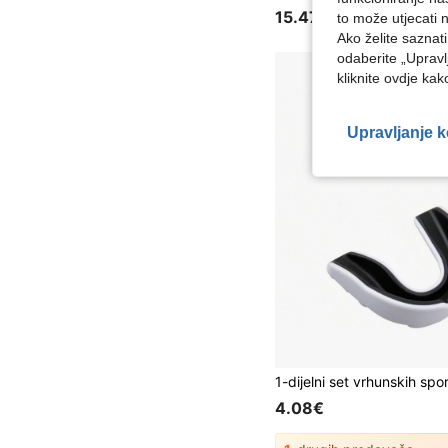
15.47€
to može utjecati 
Ako želite saznat
odaberite „Upravl
kliknite ovdje ka
Upravljanje 
4.08€