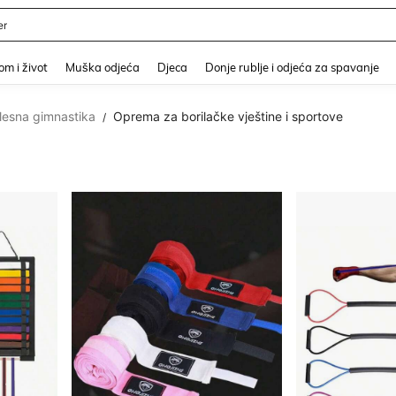
er
and down arrow keys to navigate search Nedavno pretraživano and Pretraživanje i
m i život
Muška odjeća
Djeca
Donje rublje i odjeća za spavanje
plesna gimnastika
Oprema za borilačke vještine i sportove
/