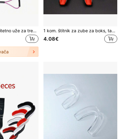
1 kom visokokvalitetno uže za trening boksa od TPE materijala - poboljšava brzinu, agilnost i izdržljivost za muay thai, boks i vježbe udaranja. Uže za odrasle, višenamjenska traka za boks u obliku slova 8, pogodno za ljubitelje fitnessa, boksački trening, boksački pribor, boksački pribor, muški i ženski fitness na otvorenom, karate, joga i pilates trening. Idealan poklon za Očev dan, Majčin dan, Božić, Dan zahvalnosti, Noć vještica, Valentinovo
1 kom. štitnik za zube za boks, taekwondo, MMA, sportski štitnik za zube, štitnik za zube za košarku
4.08€
vača