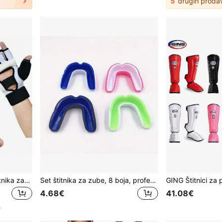
5
drugih proda
1 set rukavica za ruke i štitnika za stopala za taekwondo, zaštitna oprema za trening i natjecanje u borbi
Set štitnika za zube, 8 boja, profesionalni štitnici za zube za boks, Muay Thai, MMA, hrvanje, hokej i druge kontaktne sportove, pogodno za odrasle i tinejdžere
4.68€
41.08€
e