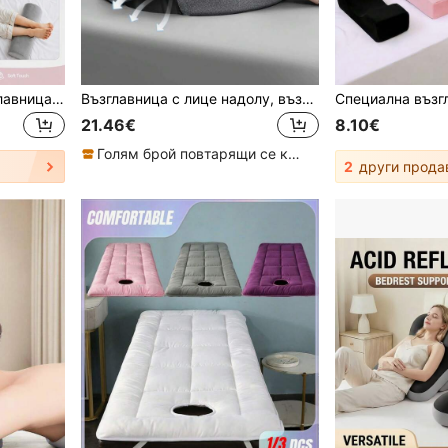
1 бр. полумесечина възглавница за крака от мемори пяна, регулируема подложка за подкрепа на колене и глезени, клиновидна възглавница за странично спане, подходяща за комфортна подкрепа на гръб, бедра и крака, идеална за почивка по време на бременност, диван, офис дрямка и пътуване, подходяща като подарък за майки, медицински сестри, възрастни хора, атлети и бегачи
Възглавница с лице надолу, възглавница за бюро, възглавница за дрямка по корем, комфортна почивка от мемори пяна, ергономична домашна масажна облегалка за глава за салон за красота
21.46€
8.10€
Голям брой повтарящи се клиенти
2
други прода