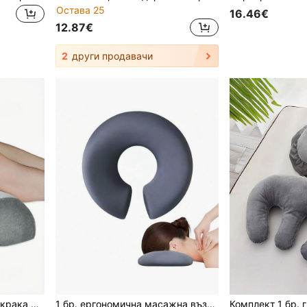
Остава 25
16.46€
12.87€
2
други продавачи
Възглавница за салон за крака и врати във формата на полумесец, ортопедична възглавница за почивка от мемори пяна, ергономичен дизайн за спене настрани, възглавница за хидротерапия и вдигане на краката у дома, подарък за терапевти, спящи и майки
1 бр. ергономична масажна възглавница за глава за масажна маса, лицева възглавница за салон за красота, U-образна възглавница за масажна маса, поддържаща възглавница за лице и врато от мемори пяна, обръщаема, с цип, сива, черна, синя, розова, многоцветни опции, модерен дизайн, удобна опора за лицето