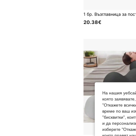
20.38€
На нашия уебсай
която заявявате
"Откажете всички
време по ваш из
"бисквитки", ко
и да персонализ
изберете "Откаж
които правят на