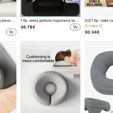
Сиво, Розово, Зелено Масажно легло от мемори пяна, Възглавница, Масажна възглавница, Възглавница с лице надолу, Облегалка за глава, Възглавница за сън с лице надолу, Опора за лице, Сваляща се калъфка за възглавница, Подходящо за салон, У дома, Дрямка, Коледен подарък
1 бр. мека дебела подложка за спа масажна маса и комплект поставка за лице - удобен калъф за лице с дупки
Остава 22
36.78€
30.34€