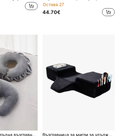
Остава 27
44.70€
Комплект 1 бр. гръдна възглавница + 1 бр. възглавница за лежане по корем, подходящ за грижи в салон за красота и домажен масаж, с дебела подплата, с цип, сменяем и пращ за хигиена и чистота, мек и удобен, подложка за гръд и корем за сън и масаж, клиновидна подложка за масаж за лежане по корем, женска подложка за масаж, подходяща за СПА салон
Възглавница за мигли за удължаване на мигли, от мемори пяна, с ергономичен извит дизайн, подобрява комфорта на врата, мека възглавница салонно качество, консумативи за грим и удължаване на мигли