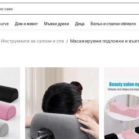
о бельо памук
and down arrow keys to navigate search Наскоро търсени and Откриване на Тър
urve
Дом и живот
Мъжки дрехи
Деца
Бельо и спално облекло
Инструменти за салони и спа
Масажируеми подложки и възг
/