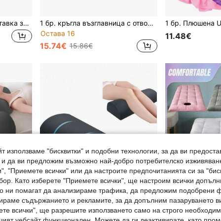
1 бр. Възглавница за поставка за крака, Многофункционална, Бавно отскачаща, Удобна възглавница за крака за сън, Подходяща за легло, диван, офис стол, фотьойл, домашна релаксация за повдигане на краката, Неплъзгаща се основа с 2 регулируеми презрамки
1 бр. кръгла възглавница с отвор за ухо, налична в много цветове черно/сиво/синьо/бяло, пълнена с премиум полиуретан – възглавница тип поничка с отвор за ухо, защитна възглавница за ухо, възглавница за глава, поддържаща възглавница, възглавница за лице, O-образна възглавница за страничен сън – подходяща за хора, спящи настрани, и любители на дрямката – за офис и дома
Остава 16
11.48€
15.74€
15.86€
т използваме "бисквитки" и подобни технологии, за да ви предоста
, и да ви предложим възможно най-добро потребителско изживяван
", "Приемете всички" или да настроите предпочитанията си за "бис
бор. Като изберете "Приемете всички", ще настроим всички допъл
ито ни помагат да анализираме трафика, да предложим подобрени
ираме съдържанието и рекламите, за да допълним пазаруването ви
ете всички", ще разрешите използването само на строго необходими
шият уебсайт функционален. Можете да ги деактивирате, като про