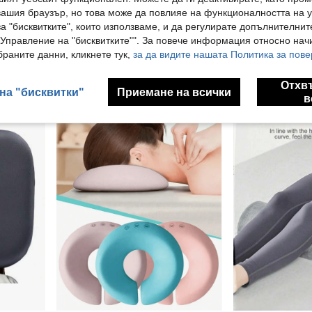
1 бр. Ергономична възглавница за врата - Ергономична възглавница за поддръжка на врата с дизайн на извивката на човешкото тяло, ръчно пране
1 бр. 6,69*17,72*3,35 инча полукръгла ергономична възглавница за крака, перащ се калъф, подходящ за крака, колене, долната част на гърба и глава, лумбална опорна възглавница, възглавница за крака от мемори пяна, възглавница за спане настрани, възглавница за повдигане на краката, възглавница за повдигане на краката във формата на полумесец, опора за коляното, талията, опора за глезена и комфорт на краката, многофункционална възглавница за поставка за крака, подложка за поставка за крака от мемори пяна, подвижна подложка за грижа за краката, многофункционална възглавница
1 бр. мека удебелена подложка за SPA масажно легло и 
NEW
вашия браузър, но това може да повлияе на функционалността на у
13.84€
14.28€
а "бисквитките", които използваме, и да регулирате допълнителнит
"Управление на "бисквитките"". За повече информация относно начи
раните данни, кликнете тук,
за да видите нашата Политика за пове
Отхв
на "бисквитки"
Приемане на всички
в