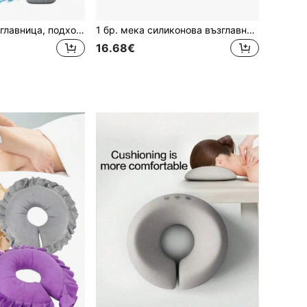
1 бр. лицева възглавница, подходяща за масажна маса, легло, подглавник за масаж, коремна възглавница за сън, възстановяване след операция на очите
1 бр. мека силиконова възглавница за релаксация на лице, спа салон, бежов мек калъф, тежест за релаксация на лице, салонна силиконова облегалка за глава, козметична силиконова възглавница с лице надолу, подходяща за офис, училище, домашен стол, удобна, еластична, научна опора за бедра и седалище, целодневен комфорт, перфектен подарък
16.68€