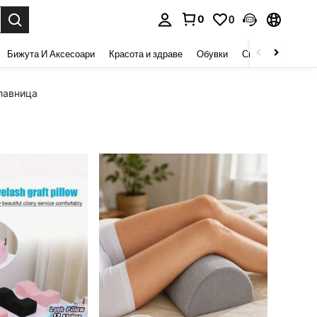
0
0
сене. Press Enter to select.
Бижута И Аксесоари
Красота и здраве
Обувки
Спорт И На Откри
лавница