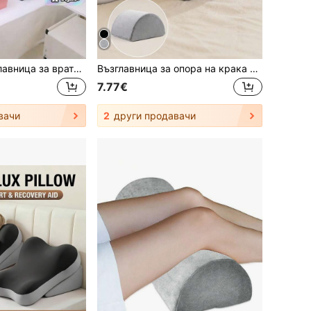
Специална възглавница за врата за салони за красота с мигли – Удобна кадифена възглавница от мемори пяна за защита на врата по време на процедури за лепене на мигли и грим.
Възглавница за опора на крака в полумесечина и възглавница за подкрепа на врата, ергономична ортопедична възглавница от мемори пяна с подвижна и мимаща се калъфка, възглавница за повдигане на краката при странично спане, подходяща за салони за красота, спа центрове и дома, идеална за масажни терапевти, собственици на спа и хора, спящи настрани
7.77€
вачи
2
други продавачи