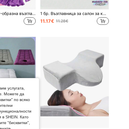
1 бр. Плюшена U-образна възглавница за салон за красота, масажна възглавница за лице, сваляща се и може да се пере
1 бр. Възглавница за салон за красота, специална възглавница за масаж, U-образна възглавница, възглавница за лице от мемори пяна, контурна възглавница за лице, ергономична възглавница за врата и лицето, закопчаване с цип, само за химическо чистене, многофункционална за дома, спа центъра и офиса | Контурен дизайн | Яке от мек плат
11.17€
11.28€
вим услугата,
е. Можете да
квитки" по всяко
нителни
 функционалности
 в SHEIN. Като
те "бисквитки",
мените