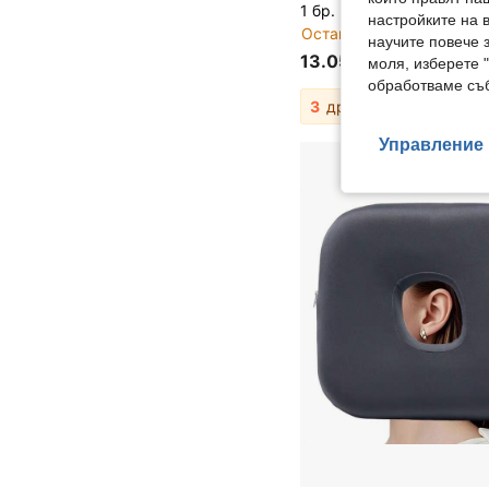
настройките на 
Остава 32
научите повече з
13.05€
моля, изберете 
обработваме съб
3
други продавачи
Управление 