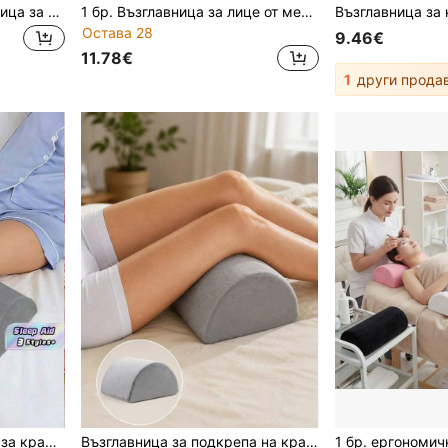
1 бр. квадратна възглавница за ухо с отвор за ухо за спящи настрани, многоцветни опции черно/сиво/синьо/бяло, премиум пълнеж от полиуретан, 100% полиестерни влакна, подходяща за пътуване, комфортно средство за сън, дизайн с мека текстура, дишаща, куха възглавница за ухо за защита на ушите и лицето от натиск, възглавница за пиърсинг на ухото
1 бр. Възглавница за лице от мемори пяна | Подходяща за масажни легла за салони за красота, грижа за кожата у дома и козметици | Възглавница за поддръжка на лице | Ексклузивно за салони
Остава 28
9.46€
11.78€
1
други прода
Полукръгла възглавница за крака за спане настрани, контурна поддръжка от мемори пяна с калъф, който може да се пере - подарък за Свети Валентин за нея/него, подложка за козметичен салон и домашен отдих
Възглавница за подкрепа на краката от мемори пяна с форма на полумесец и ергономична възглавница за врата, ортопедична възглавница за повдигане на краката при странично спане с подвижен и милив калъф, облекчава напрежението на тялото, подходяща за почивка у дома, използване в салони за красота и спа масаж