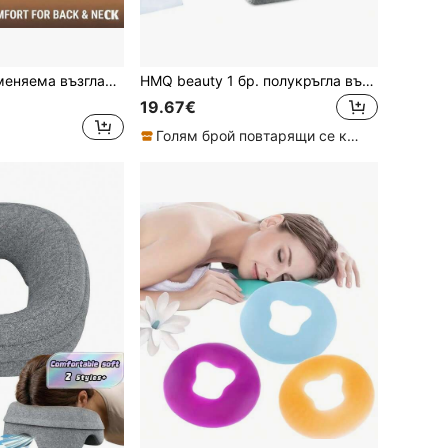
3/2/1 бр. сива сменяема възглавница с подложка, премиум пълнеж от полиуретан, възглавница за матрак от мемори пяна, за седене в леглото, регулируема опора за гърба, защита за врата и кръста, многофункционална подложка за издигане, за релакс и гейминг, ергономична възглавница за матрак
HMQ beauty 1 бр. полукръгла възглавница за крака, контурна ергономична възглавница за врата от мемори пяна, калъф, който може да се пере, подходяща за хора, които спят настрани
19.67€
Голям брой повтарящи се клиенти