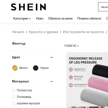
мъжк
Use up 
Категории
Ново
Облекло за жени
Плажно облекло
C
Начало
Красота и здраве
Инструменти за красота
/
/
/
Филтър
ПОВЕЧЕ
Цвят
Много
Черен
Материал
Полиестер
Полиамид
коремни мускули