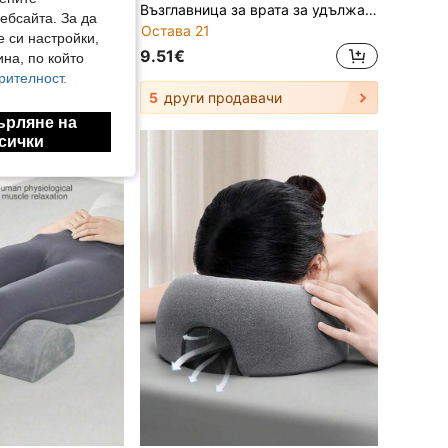
комплект с подпора за лице, удобен калъф за лицева козметична лежанка с отвор
Възглавница за врата за удължаване на мигли, ергономична подложка за поддръжка на мигли, коригираща възглавница за врата със сваляща се калъфка, професионален инструмент за мигли, удобен СПА аксесоар за клиенти по време на процеса на удължаване на мигли
ебсайта. За да
Остава 21
е си настройки,
9.51€
на, по който
рителност.
5
други продавачи
ърляне на
сички