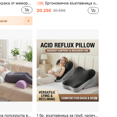
Възглавница за крака от мемори пяна с полумесечина форма, регулируема опора за колене, гръб и глезени, подобрява кръвообращението, облекчава ишиас и болка в бедрата, подходяща за спене настрани, бременни жени, възстановяване след операция, пътуване, диван, офис дрямка, перфектен подарък за майки, медицински сестри, възрастни хора, атлети, бегачи, идеална за Коледа, рожден ден, Свети Валентин, Деня на благодарността
Ергономична възглавница от мемори пяна с лице надолу, удобна възглавница за дрямка на бюрото, масажна облегалка за глава за употреба у дома и в салони за красота
-1%
20.25€
20.58€
вачи
1 бр. ергономична полукръгла възглавница за крака, калъф, който може да се пере, подходящ за крака, колене, долна част на гърба и глава, възглавница за лумбална опора за спане
1 бр. възглавница за гръб, налична в няколко цвята: черен/сив/син/зелен, сменяема, висококачествена пълнилка от полиуретан, матрачна възглавница с мемори пяна, за седене и стоене в леглото, регулируема лична опора за гърба, защита на врата и кръста, многофункционална подложка за издигане, за релакс и гейминг, ергономична матрачна възглавница