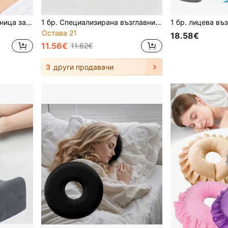
Специализирана възглавница за салон за красота, специална възглавница за масажно легло, U-образна възглавница, подложка за лице от мемори пяна, възглавница за дрямка в офиса/училище, възглавница за дома/пътуването. Коледен подарък. (Розово, сиво, синьо)
1 бр. Специализирана възглавница за салон за красота, масажно легло, персонализирана U-образна възглавница, възглавница за лице от мемори пяна с ергономична опора за врата и лицето, подвижен дизайн с цип, подходяща за релаксация у дома, в спа центъра, в офиса
Остава 21
18.58€
11.56€
11.62€
3
други продавачи