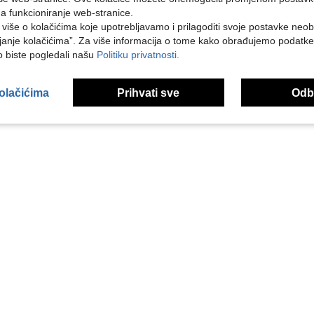
na funkcioniranje web-stranice.
i više o kolačićima koje upotrebljavamo i prilagoditi svoje postavke neo
janje kolačićima”. Za više informacija o tome kako obrađujemo podatke
ko biste pogledali našu
Politiku privatnosti.
kolačićima
Prihvati sve
Odbi