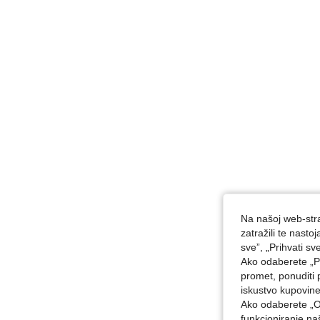
Na našoj web-stra
zatražili te nast
sve”, „Prihvati sv
Ako odaberete „Pr
promet, ponuditi 
iskustvo kupovin
Ako odaberete „O
funkcioniranje n