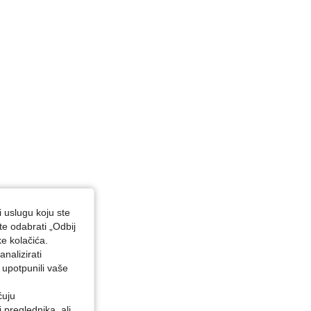
i uslugu koju ste
te odabrati „Odbij
ke kolačića.
nalizirati
 upotpunili vaše
ćuju
preglednika, ali