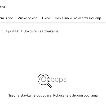
er
and down arrow keys to navigate search Nedavno pretraživano and Pretraživanje i
m i život
Muška odjeća
Djeca
Donje rublje i odjeća za spavanje
 multipraktik
Sokovnici za žvakanje
/
Nijedna stavka ne odgovara. Pokušajte s drugim opcijama.