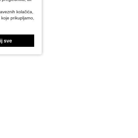
baveznih kolačića,
 koje prikupljamo,
j sve