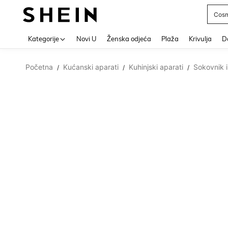
Post
Use up 
Kategorije
Novi U
Ženska odjeća
Plaža
Krivulja
Do
Početna
Kućanski aparati
Kuhinjski aparati
Sokovnik i
/
/
/