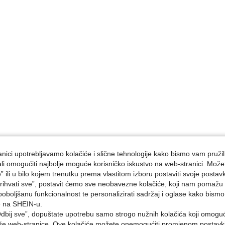
nici upotrebljavamo kolačiće i slične tehnologije kako bismo vam pružil
ojali omogućiti najbolje moguće korisničko iskustvo na web-stranici. Može
e” ili u bilo kojem trenutku prema vlastitom izboru postaviti svoje postav
ihvati sve”, postavit ćemo sve neobavezne kolačiće, koji nam pomažu a
poboljšanu funkcionalnost te personalizirati sadržaj i oglase kako bismo
e na SHEIN-u.
dbij sve”, dopuštate upotrebu samo strogo nužnih kolačića koji omogu
aše web-stranice. Ove kolačiće možete onemogućiti promjenom postavki 