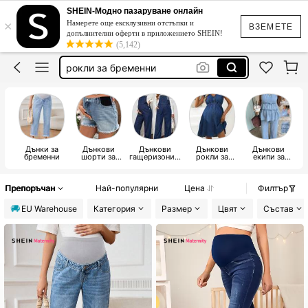
дънки за бременни
SHEIN-Модно пазаруване онлайн
×
Намерете още ексклузивни отстъпки и
дрехи за бременни
ВЗЕМЕТЕ
допълнителни оферти в приложението SHEIN!
(5,142)
дрехи за бременни зимни
рокли за бременни
бременни дрехи
дънки за бременни
Дънки за
Дънкови
Дънкови
Дънкови
Дънкови
бременни
шорти за
гащеризони и
рокли за
екипи за
бременни
гащеризони
бременни
бременни от
за бременни
две части
Препоръчан
Най-популярни
Цена
Филтър
EU Warehouse
Категория
Размер
Цвят
Състав