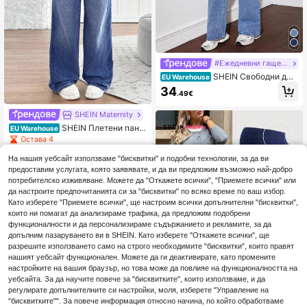
#Ежедневни гащеризони
SHEIN Свободни дън
EU Warehouse
кови панталони за бременни, син
34
.49€
и дамски дънки Mom Jeans, широ
ки дамски дънки, широки ретро д
SHEIN Maternity
ънки, зимни дамски панталони Еж
едневни дамски свободни дънки
SHEIN Плетени пант
EU Warehouse
с широки крачоли
алони за бременни с подпора на т
Остава 4
алията, сини, свободни, с прави к
18
рачоли
.84€
На нашия уебсайт използваме "бисквитки" и подобни технологии, за да ви
предоставим услугата, която заявявате, и да ви предложим възможно най-добро
потребителско изживяване. Можете да "Откажете всички", "Приемете всички" или
да настроите предпочитанията си за "бисквитки" по всяко време по ваш избор.
Като изберете "Приемете всички", ще настроим всички допълнителни "бисквитки",
които ни помагат да анализираме трафика, да предложим подобрени
функционалности и да персонализираме съдържанието и рекламите, за да
допълним пазаруването ви в SHEIN. Като изберете "Откажете всички", ще
разрешите използването само на строго необходимите "бисквитки", които правят
нашият уебсайт функционален. Можете да ги деактивирате, като промените
настройките на вашия браузър, но това може да повлияе на функционалността на
уебсайта. За да научите повече за "бисквитките", които използваме, и да
регулирате допълнителните си настройки, моля, изберете "Управление на
"бисквитките"". За повече информация относно начина, по който обработваме