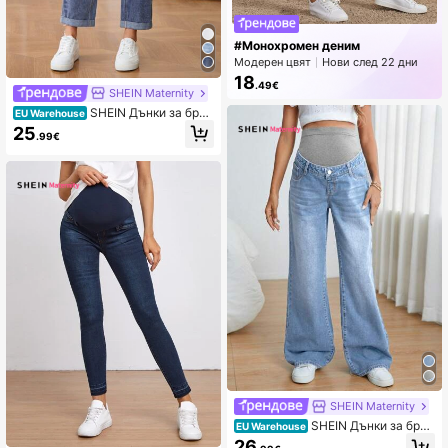
#Монохромен деним
Модерен цвят
Нови след 22 дни
Покачен
18
.49€
SHEIN Maternity
SHEIN Дънки за бре
EU Warehouse
менни с регулируема талия и дж
25
.99€
об с прави крачоли
SHEIN Maternity
SHEIN Дънки за бре
EU Warehouse
менни с регулируема талия и ши
26