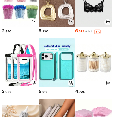
2
5
6
.85€
.23€
.37€
6.74€
-5%
3
5
4
.05€
.61€
.72€