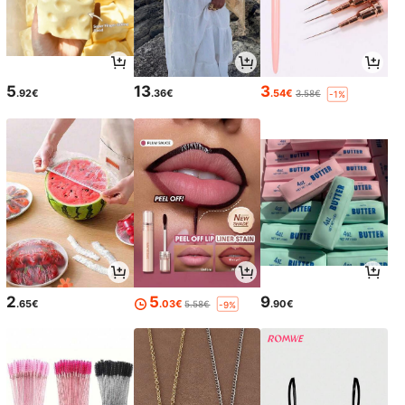
5
13
3
.92€
.36€
.54€
3.58€
-1%
2
5
9
.65€
.03€
.90€
5.58€
-9%