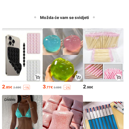
Možda će vam se svidjeti
2
3
2
.85€
.77€
.98€
2.88€
3.88€
-1%
-2%