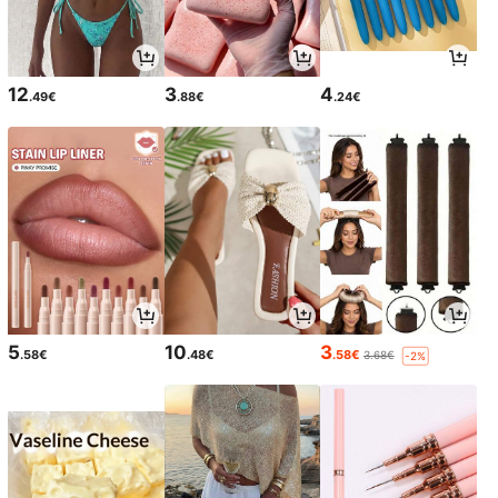
12
3
4
.49€
.88€
.24€
5
10
3
.58€
.48€
.58€
3.68€
-2%