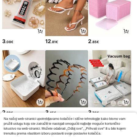
3
12
2
.08€
.81€
.85€
2
3
3
.68€
.45€
.76€
Na našoj web-stranici upotrebljavamo kolačiće i slične tehnologije kako bismo vam
pružili uslugu koju ste zatražili te nastojali omogućiti najbolje moguće korisničko
iskustvo na web-stranici. Možete odabrati „Odbij sve”, „Prihvati sve” ili u bilo kojem
trenutku prema vlastitom izboru postaviti svoje postavke kolačića.