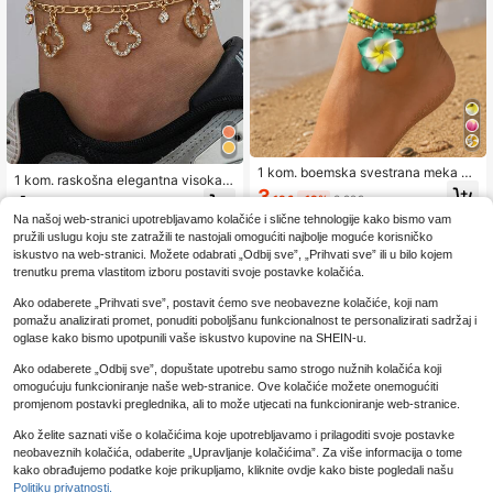
1 kom. boemska svestrana meka gli
1 kom. raskošna elegantna visoka n
nena višeslojna anklet narukvica z
3
arukvica za gležanj za muškarce s
4
.18€
-18%
3.92€
a gležanj s perlicama u obliku marg
.68€
višeslojnim dizajnom, blistavim zlat
arite, prikladna za svakodnevno no
Na našoj web-stranici upotrebljavamo kolačiće i slične tehnologije kako bismo vam
nim šupljim privjeskom u obliku čet
šenje, plažu, putovanja i odmore za
pružili uslugu koju ste zatražili te nastojali omogućiti najbolje moguće korisničko
verolistne deteline (zbog ručnog re
muškarce
iskustvo na web-stranici. Možete odabrati „Odbij sve”, „Prihvati sve” ili u bilo kojem
zanja, broj perli na kugličnom lancu
je nasumičan, temeljen na fiksnoj d
trenutku prema vlastitom izboru postaviti svoje postavke kolačića.
uljini, što ne utječe na konačni efek
t nošenja)
Ako odaberete „Prihvati sve”, postavit ćemo sve neobavezne kolačiće, koji nam
pomažu analizirati promet, ponuditi poboljšanu funkcionalnost te personalizirati sadržaj i
oglase kako bismo upotpunili vaše iskustvo kupovine na SHEIN-u.
Ako odaberete „Odbij sve”, dopuštate upotrebu samo strogo nužnih kolačića koji
omogućuju funkcioniranje naše web-stranice. Ove kolačiće možete onemogućiti
promjenom postavki preglednika, ali to može utjecati na funkcioniranje web-stranice.
Ako želite saznati više o kolačićima koje upotrebljavamo i prilagoditi svoje postavke
neobaveznih kolačića, odaberite „Upravljanje kolačićima”. Za više informacija o tome
kako obrađujemo podatke koje prikupljamo, kliknite ovdje kako biste pogledali našu
1 kom. minimalistička narukvica za
Politiku privatnosti.
1