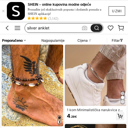
narukvica za nogu
SHEIN – online kupovina modne odjeće
×
leg bracelet
Pronađite još ekskluzivnih popusta i dodatnih ponuda u
UZMI
SHEIN aplikaciji!
silver anklet
(5,142)
pulsera de pie hombre
tobilleras para hombre
Preporučeno
Najpopularnije
Cijena
Filtar
narukvica za nogu
1 kom Minimalistička narukvica za
gležanj od nehrđajućeg čelika s dv
4
.29€
ostrukim slojem i lancem od zmijske
kosti