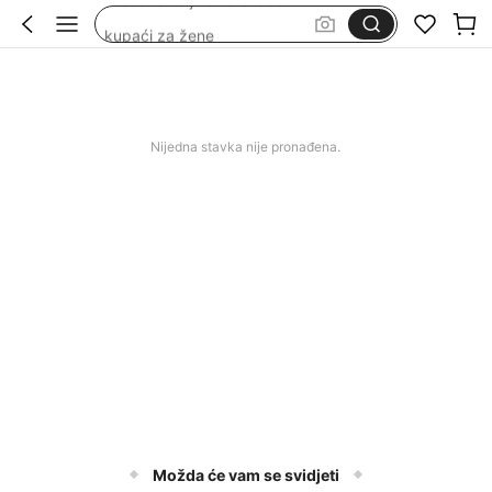
kupaći za žene
wedding guest dress women
duge svečane haljine
squishy
Nijedna stavka nije pronađena.
Možda će vam se svidjeti