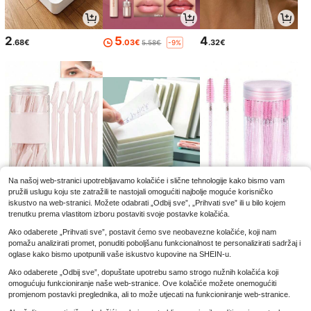
2
5
4
.68€
.03€
.32€
5.58€
-9%
Na našoj web-stranici upotrebljavamo kolačiće i slične tehnologije kako bismo vam
pružili uslugu koju ste zatražili te nastojali omogućiti najbolje moguće korisničko
2
3
2
.65€
.25€
.85€
iskustvo na web-stranici. Možete odabrati „Odbij sve”, „Prihvati sve” ili u bilo kojem
trenutku prema vlastitom izboru postaviti svoje postavke kolačića.
Ako odaberete „Prihvati sve”, postavit ćemo sve neobavezne kolačiće, koji nam
pomažu analizirati promet, ponuditi poboljšanu funkcionalnost te personalizirati sadržaj i
oglase kako bismo upotpunili vaše iskustvo kupovine na SHEIN-u.
Ako odaberete „Odbij sve”, dopuštate upotrebu samo strogo nužnih kolačića koji
omogućuju funkcioniranje naše web-stranice. Ove kolačiće možete onemogućiti
promjenom postavki preglednika, ali to može utjecati na funkcioniranje web-stranice.