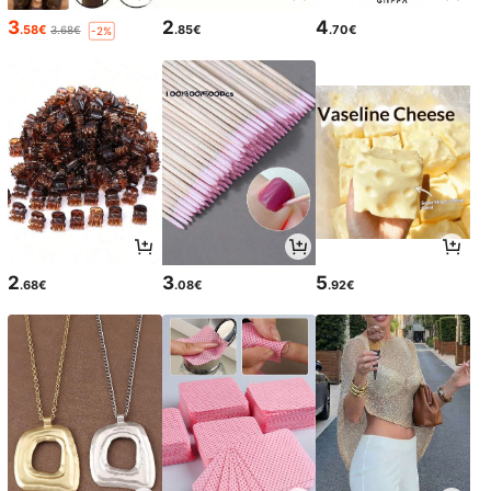
3
2
4
.58€
.85€
.70€
3.68€
-2%
2
3
5
.68€
.08€
.92€