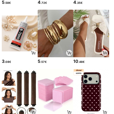
5
4
4
.58€
.72€
.35€
3
5
10
.08€
.57€
.48€