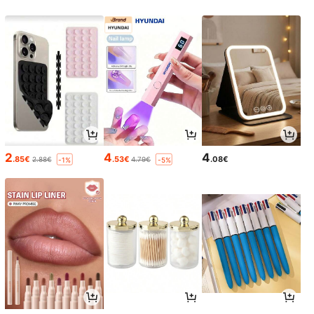
2
4
4
.85€
.53€
.08€
2.88€
4.79€
-1%
-5%