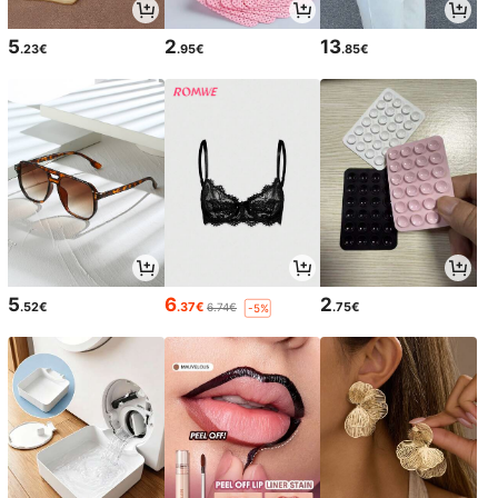
5
2
13
.23€
.95€
.85€
5
6
2
.52€
.37€
.75€
6.74€
-5%