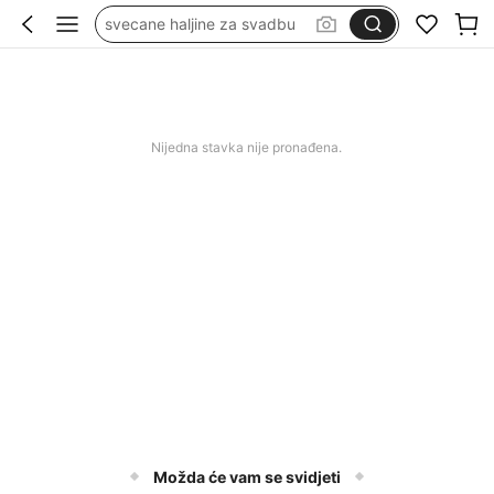
kupaći za žene
wedding guest dress women
duge svečane haljine
squishy
Nijedna stavka nije pronađena.
Možda će vam se svidjeti