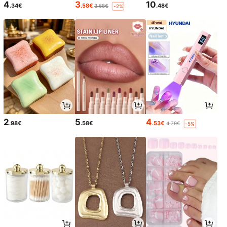
4
3
10
.34€
.58€
.48€
3.68€
-2%
2
5
4
.98€
.58€
.53€
4.79€
-5%