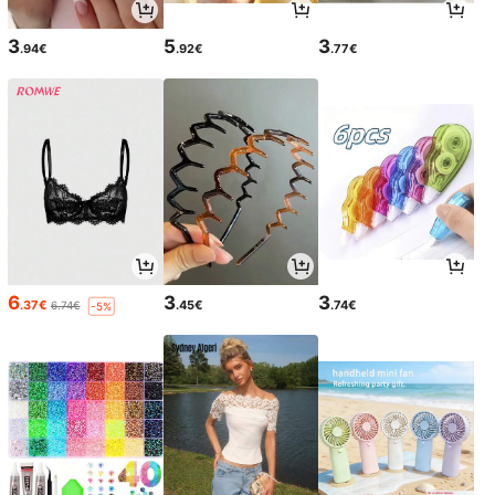
3
5
3
.94€
.92€
.77€
6
3
3
.37€
.45€
.74€
6.74€
-5%