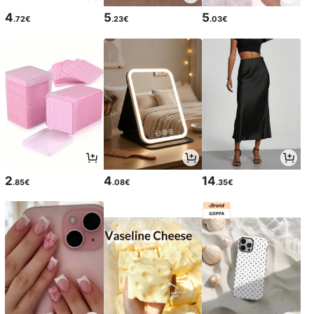
4
5
5
.72€
.23€
.03€
2
4
14
.85€
.08€
.35€