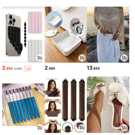
2
2
13
.85€
.68€
.85€
2.88€
-1%