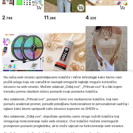
2
11
4
.78€
.38€
.32€
Na našoj web-stranici upotrebljavamo kolačiće i slične tehnologije kako bismo vam
pružili uslugu koju ste zatražili te nastojali omogućiti najbolje moguće korisničko
5
3
12
.13€
.08€
.37€
iskustvo na web-stranici. Možete odabrati „Odbij sve”, „Prihvati sve” ili u bilo kojem
trenutku prema vlastitom izboru postaviti svoje postavke kolačića.
Ako odaberete „Prihvati sve”, postavit ćemo sve neobavezne kolačiće, koji nam
pomažu analizirati promet, ponuditi poboljšanu funkcionalnost te personalizirati sadržaj i
oglase kako bismo upotpunili vaše iskustvo kupovine na SHEIN-u.
Ako odaberete „Odbij sve”, dopuštate upotrebu samo strogo nužnih kolačića koji
omogućuju funkcioniranje naše web-stranice. Ove kolačiće možete onemogućiti
promjenom postavki preglednika, ali to može utjecati na funkcioniranje web-stranice.