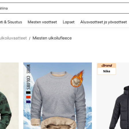
and down arrow keys to navigate search Äskettäin haettu and Haku Löytö. Press 
ti & Sisustus
Miesten vaatteet
Lapset
Alusvaatteet ja yövaatteet
ulkoiluvaatteet
Miesten ulkoilufleece
/