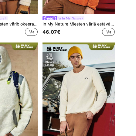
ure
In My Nature
In My Nature Miesten väriblokeerattu sherpa-takki
In My Nature Miesten väriä estävä ulkoilufleecetakki
46.07€