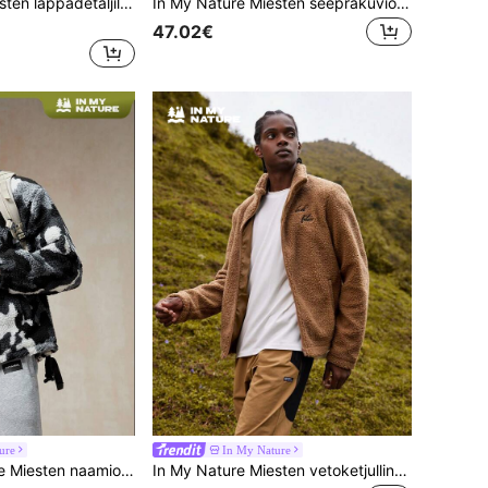
In My Nature Miesten läppädetaljillinen puolivetoketjullinen fleecepaita ulkoiluun
In My Nature Miesten seeprakuvioinen pörröinen sherpavuorilla varustettu takki
47.02€
ure
In My Nature
ntikuvioinen vetoketjullinen fleecetakki
In My Nature Miesten vetoketjullinen nalletakki