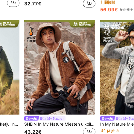
1 jäljellä
32.77€
56.99€
57.99€
In My Nature
In My Nat
In My Nature Miesten vetoketjullinen ulkoilufleecetakki
SHEIN In My Nature Miesten ulkoilutakki vetoketjulla, normaali vetoketjullinen, vaellusvaatteisiin, fleece-vetoketjullinen hupullinen takki, paksu, rento ja monipuolinen neuletakki, urheiluun ja ulkoiluun, poikaystävätyyliin, talviasu miehille, takki miehille, laadukas kangas, suunniteltu erityisesti ulkoiluun, miesten välttämättömyystarvikkeet, joululahjat, halloween-lahjat, syksy/talvi
34 jäljellä
43.22€