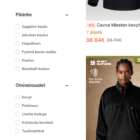
Pääntie
Cavva Miesten kevyt pehmeä polarfleece-takki, lämmin talvinen ulkoilutakki vetoketjulla, vaell
-6%
Suppilon kaula
7 jäljellä
Jalustan kaulus
36.04€
38.70€
Hupullinen
Pyöreä kaula-aukko
Kaulus
Baseball-kaulus
Ominaisuudet
Kevyt
Pehmeys
Useita taskuja
Kulutusta kestävä
Tuulenpitävä