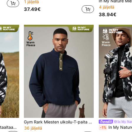
1 jäljellä
4 jäljellä
37.49€
38.94€
Gym Rark Miesten ulkoilu-T-paita kirjainpainatuksella, vaellusvaatteet, fleece-vetoketjullinen hupullinen takki, paksu rento ja monipuolinen neuletakki, urheiluun ja ulkoiluun, poikaystävätyylinen, talviasu miehille, takki miehille, laadukas kangas, suunniteltu erityisesti ulkoiluun, miesten välttämättömyystarvikkeet, joululahjat, halloween-lahjat, syksy/talvi
In My Nat
In My Nature Miesten kauttaaltaan painettu sherpa-takki
In My Nature Miesten naamioi
-1%
36 jäljellä