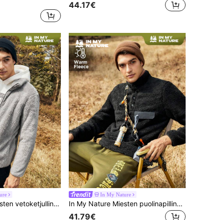
44.17€
ure
In My Nature
In My Nature Miesten vetoketjullinen ulkoilufleecetakki
In My Nature Miesten puolinapillinen teddy-fleecetakki ulkoiluun
41.79€