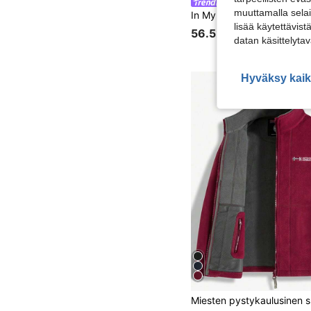
In My Nature
muuttamalla selai
lisää käytettävist
56.52€
datan käsittelyta
Hyväksy kaik