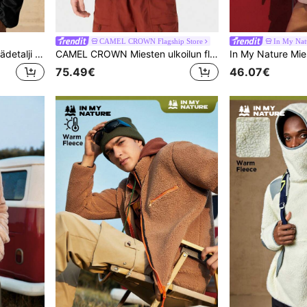
CAMEL CROWN Flagship Store
In My Nat
In My Nature Miesten läppädetalji puolinapillinen samettinen collegepaita
CAMEL CROWN Miesten ulkoilun fleecejakku pystykauluksella, tuulenpitävä ohut fleece, lämpimä, urheilujakku, collegepuseron vuori
75.49€
46.07€