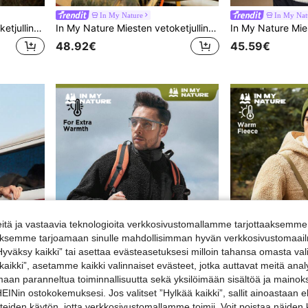
In My Nature
In My Nat
In My Nature Miesten vetoketjullinen hupullinen nalletakki
In My Nature Miesten vetoketjullinen fleecetakki ulkoiluun
48.92€
45.59€
tä ja vastaavia teknologioita verkkosivustomallamme tarjottaaksemme 
iäksemme tarjoamaan sinulle mahdollisimman hyvän verkkosivustomaailm
”Hyväksy kaikki” tai asettaa evästeasetuksesi milloin tahansa omasta val
 kaikki”, asetamme kaikki valinnaiset evästeet, jotka auttavat meitä an
amaan paranneltua toiminnallisuutta sekä yksilöimään sisältöä ja mainoksi
Nin ostokokemuksesi. Jos valitset ”Hylkää kaikki”, sallit ainoastaan
steiden käytön, jotta verkkosivustomallamme toimii. Voit poistaa näiden