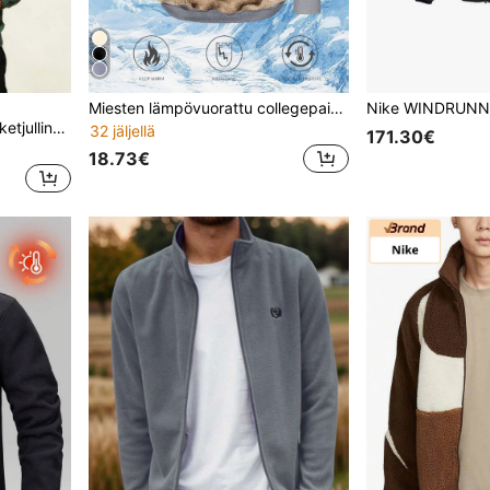
Miesten lämpövuorattu collegepaita, paksu lämmin pyöreäkaulainen pulloveri syksyyn/talveen, ulkoiluun ja rentoon urheiluun
AHTELB miesten puolivetoketjullinen pystykauluspaita, kuviollinen urheiluvaatetus, fleecevuorillinen pusero, rento pitkähihainen paita rintataskulla, sopii ulkoiluun ja urheiluun, katutyyliin
32 jäljellä
171.30€
18.73€