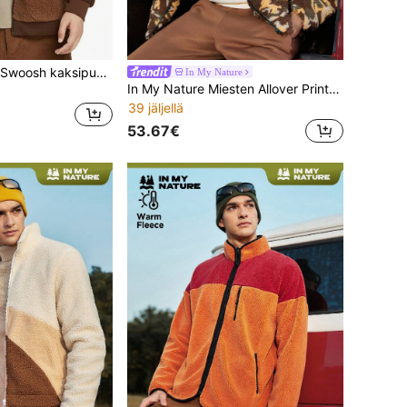
Nike Sportswear Swoosh kaksipuolinen fleecejakku pystykauluksella ja vetoketjulla miehille, Surprise Cocoa BQ6546-259
In My Nature
In My Nature Miesten Allover Print vetoketjullinen fleecetakki ulkoiluun
39 jäljellä
53.67€