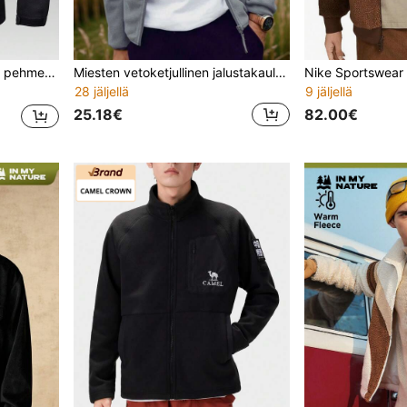
ukseen, retkeilyyn ja kalastukseen
Miesten vetoketjullinen jalustakaulus lämmin fleecetakki, ulkoiluurheilupaita, sopii harjoitteluun, lahjaksi, talveksi, hiihtoon
28 jäljellä
9 jäljellä
25.18€
82.00€