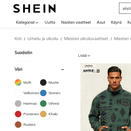
nails
Use up 
Kategoriat
Uutta
Naisten vaatteet
Asut
Käyrä
Ko
Koti
Urheilu ja ulkoilu
Miesten ulkoiluvaatteet
Miesten 
/
/
/
Suodatin
Lisää
Väri
Multi
Musta
Valkoinen
Sininen
Harmaa
Vihreä
Punainen
Khaki
Ruskea