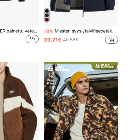
Nike WINDRUNNER painettu vetoketjutaskuinen hupullinen takki, miesten, musta
Miesten syys-/talvifleecetakki, jossa pystykaulus, kaksipuolinen sherpavuori, bisnes-/vapaa-ajan paksu ja lämmin päällysvaate pariskunnille, urheilullinen
-2%
39.71€
40.58€