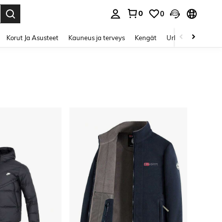
0
0
Enter to select.
Korut Ja Asusteet
Kauneus ja terveys
Kengät
Urheilu & Ulkoilu