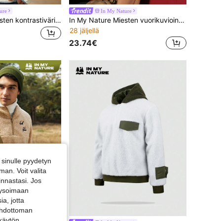
ure
In My Nature
In My Nature Miesten kontrastivärinen hupullinen teddy-collegepaita
In My Nature Miesten vuorikuvioinen ulkoilufleecetakki
28 jäljellä
23.74€
sinulle pyydetyn
an. Voit valita
innastasi. Jos
alysoimaan
a, jotta
 ehdottoman
 käytön