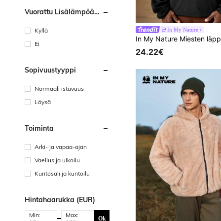
Vuorattu Lisälämpöä
Varten
Kyllä
In My Nature
Ei
24.22€
Sopivuustyyppi
Normaali istuvuus
Löysä
Toiminta
Arki- ja vapaa-ajan
Vaellus ja ulkoilu
Kuntosali ja kuntoilu
Hintahaarukka (EUR)
Min:
Max:
Ok