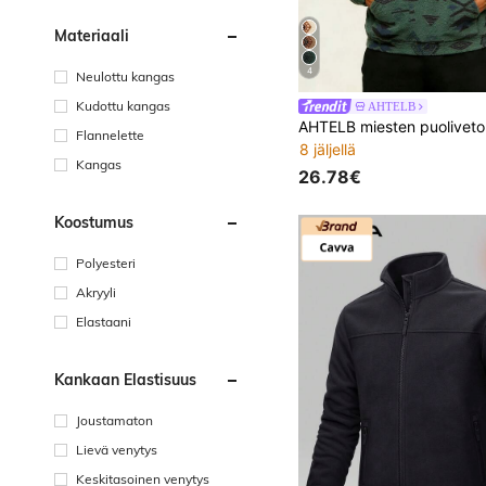
Materiaali
4
Neulottu kangas
Kudottu kangas
AHTELB
Flannelette
8 jäljellä
Kangas
26.78€
Koostumus
Polyesteri
Akryyli
Elastaani
Kankaan Elastisuus
Joustamaton
Lievä venytys
Keskitasoinen venytys