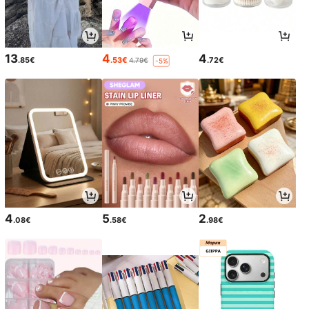
13
4
4
.85€
.53€
.72€
4.79€
-5%
4
5
2
.08€
.58€
.98€