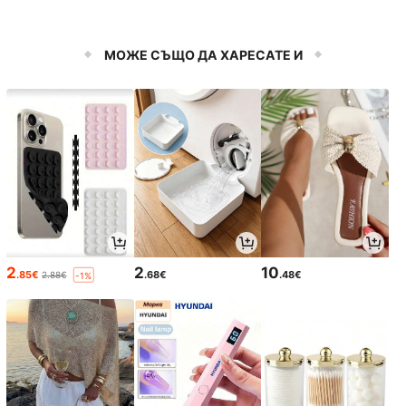
МОЖЕ СЪЩО ДА ХАРЕСАТЕ И
2
2
10
.85€
.68€
.48€
2.88€
-1%