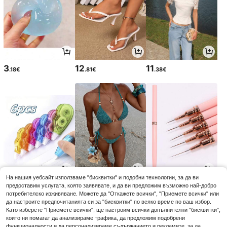
3
12
11
.18€
.81€
.38€
На нашия уебсайт използваме "бисквитки" и подобни технологии, за да ви
3
11
3
предоставим услугата, която заявявате, и да ви предложим възможно най-добро
.74€
.84€
.54€
3.58€
-1%
потребителско изживяване. Можете да "Откажете всички", "Приемете всички" или
да настроите предпочитанията си за "бисквитки" по всяко време по ваш избор.
Като изберете "Приемете всички", ще настроим всички допълнителни "бисквитки",
които ни помагат да анализираме трафика, да предложим подобрени
функционалности и да персонализираме съдържанието и рекламите, за да