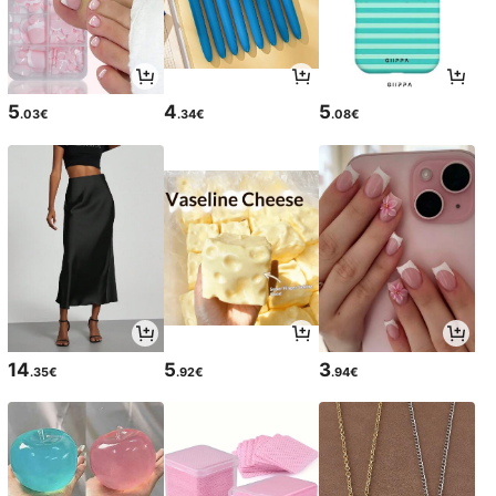
5
4
5
.03€
.34€
.08€
14
5
3
.35€
.92€
.94€