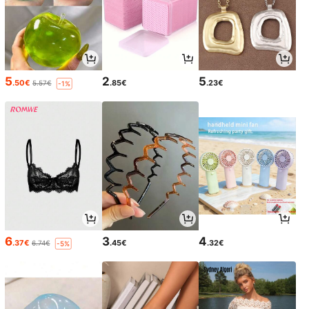
5
2
5
.50€
.85€
.23€
5.57€
-1%
6
3
4
.37€
.45€
.32€
6.74€
-5%