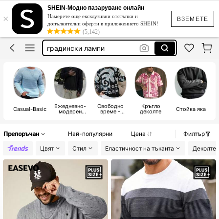
мъжки половер
SHEIN-Модно пазаруване онлайн
×
Намерете още ексклузивни отстъпки и
pullover herren große größe
ВЗЕМЕТЕ
допълнителни оферти в приложението SHEIN!
(5,142)
панда неща
градински лампи
бял бански без презрамки
мъжки половер
Ежедневно-
Свободно
Кръгло
Casual-Basic
Стойка яка
модерен
време -
деколте
ежедневен
сладък и
детски
Препоръчан
Най-популярни
Цена
Филтър
Цвят
Стил
Еластичност на тъканта
Деколте