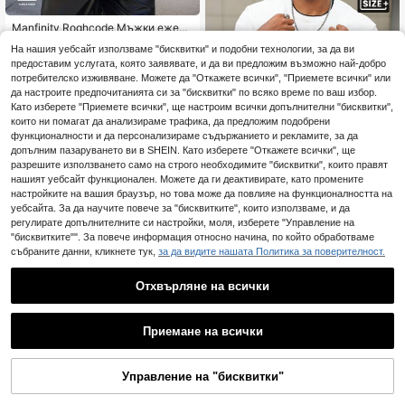
вер с цветни блокове, мъжки зел
ен пуловер, мъжки зимен пулове
Manfinity Roghcode Мъжки ежедн
р, за есен
евен пуловер с кръгло деколте и
24
На нашия уебсайт използваме "бисквитки" и подобни технологии, за да ви
.22€
дълъг ръкав с графични детайли
предоставим услугата, която заявявате, и да ви предложим възможно най-добро
потребителско изживяване. Можете да "Откажете всички", "Приемете всички" или
да настроите предпочитанията си за "бисквитки" по всяко време по ваш избор.
Като изберете "Приемете всички", ще настроим всички допълнителни "бисквитки",
които ни помагат да анализираме трафика, да предложим подобрени
функционалности и да персонализираме съдържанието и рекламите, за да
допълним пазаруването ви в SHEIN. Като изберете "Откажете всички", ще
разрешите използването само на строго необходимите "бисквитки", които правят
нашият уебсайт функционален. Можете да ги деактивирате, като промените
настройките на вашия браузър, но това може да повлияе на функционалността на
уебсайта. За да научите повече за "бисквитките", които използваме, и да
регулирате допълнителните си настройки, моля, изберете "Управление на
"бисквитките"". За повече информация относно начина, по който обработваме
Calvornis Мъжки пул
EU Warehouse
събраните данни, кликнете тук,
за да видите нашата Политика за поверителност.
овер с дълъг ръкав, едноцветен,
Остава 2
пачуърк деколте, ежедневен, цве
18
тни блокове, градски, мъжки раир
Отхвърляне на всички
.99€
ан пуловер, черно-бял пуловер, м
1
ъжки пуловер, плетен пуловер, м
ъжко трикотажно облекло, за есе
0
Приемане на всички
н/зима
Calvornis Мъжки пуловер с дълъг
ръкав и половин цип, есен/зима,
Остава 9
големи размери
Управление на "бисквитки"
20
.78€
-1%
20.99€