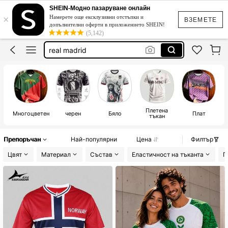
football jersey
SHEIN-Модно пазаруване онлайн
×
Намерете още ексклузивни отстъпки и
футболни тениски
ВЗЕМЕТЕ
допълнителни оферти в приложението SHEIN!
(5,142)
argentina
real madrid
brazil
football jersey
Плетена
Многоцветен
черен
Бяло
Плат
тъкан
Препоръчан
Най-популярни
Цена
Филтър
Цвят
Материал
Състав
Еластичност на тъканта
П