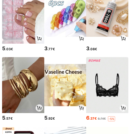
5
3
3
.03€
.77€
.08€
5
5
6
.57€
.92€
.37€
6.74€
-5%