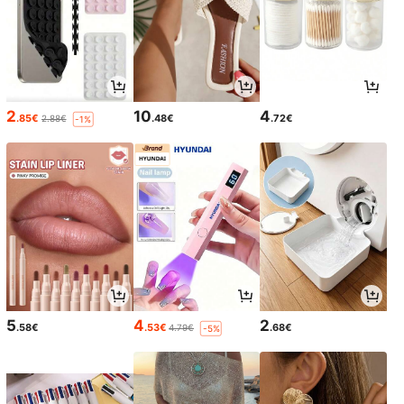
2
10
4
.85€
.48€
.72€
2.88€
-1%
5
4
2
.58€
.53€
.68€
4.79€
-5%