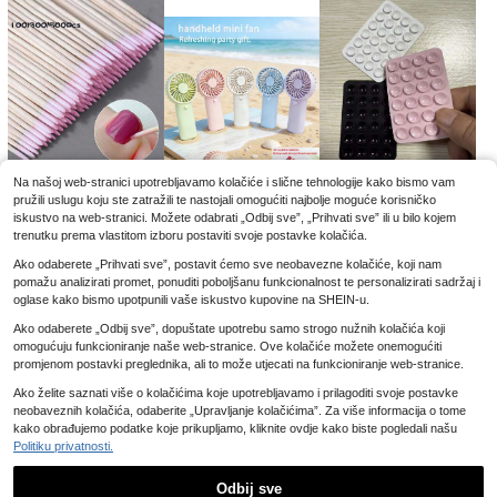
Na našoj web-stranici upotrebljavamo kolačiće i slične tehnologije kako bismo vam
pružili uslugu koju ste zatražili te nastojali omogućiti najbolje moguće korisničko
3
4
2
iskustvo na web-stranici. Možete odabrati „Odbij sve”, „Prihvati sve” ili u bilo kojem
.08€
.32€
.75€
trenutku prema vlastitom izboru postaviti svoje postavke kolačića.
Ako odaberete „Prihvati sve”, postavit ćemo sve neobavezne kolačiće, koji nam
pomažu analizirati promet, ponuditi poboljšanu funkcionalnost te personalizirati sadržaj i
oglase kako bismo upotpunili vaše iskustvo kupovine na SHEIN-u.
Ako odaberete „Odbij sve”, dopuštate upotrebu samo strogo nužnih kolačića koji
omogućuju funkcioniranje naše web-stranice. Ove kolačiće možete onemogućiti
promjenom postavki preglednika, ali to može utjecati na funkcioniranje web-stranice.
Ako želite saznati više o kolačićima koje upotrebljavamo i prilagoditi svoje postavke
neobaveznih kolačića, odaberite „Upravljanje kolačićima”. Za više informacija o tome
kako obrađujemo podatke koje prikupljamo, kliknite ovdje kako biste pogledali našu
Politiku privatnosti.
12
2
2
.37€
.95€
.78€
Odbij sve