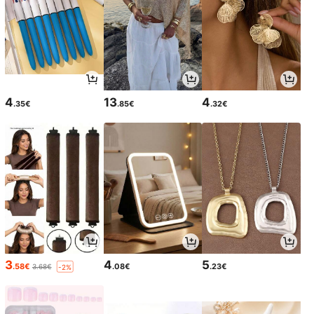
4
13
4
.35€
.85€
.32€
3
4
5
.58€
.08€
.23€
3.68€
-2%