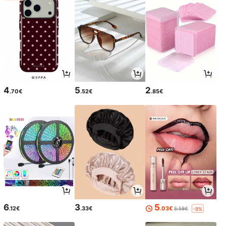
4
5
2
.70€
.52€
.85€
6
3
5
.12€
.33€
.03€
5.58€
-9%