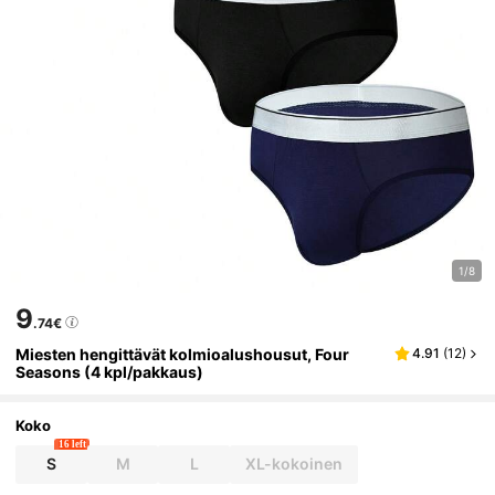
1/8
9
.74€
Miesten hengittävät kolmioalushousut, Four
4.91
(
12
)
Seasons (4 kpl/pakkaus)
Koko
16 left
S
M
L
XL-kokoinen