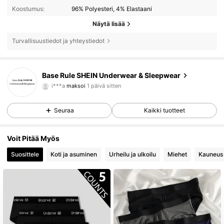
Koostumus:
96% Polyesteri, 4% Elastaani
Näytä lisää
Turvallisuustiedot ja yhteystiedot
Base Rule SHEIN Underwear & Sleepwear
1.1M Seuraajat
4.87
i***a
maksoi
1 päivä sitten
Seuraa
Kaikki tuotteet
1.1M Seuraajat
4.87
Voit Pitää Myös
1.1M Seuraajat
4.87
Suosittele
Koti ja asuminen
Urheilu ja ulkoilu
Miehet
Kauneus 
1.1M Seuraajat
4.87
1.1M Seuraajat
4.87