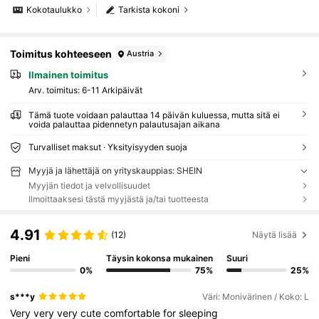
Kokotaulukko
Tarkista kokoni
Toimitus kohteeseen
Austria
Ilmainen toimitus
Arv. toimitus:
6-11 Arkipäivät
Tämä tuote voidaan palauttaa 14 päivän kuluessa, mutta sitä ei
voida palauttaa pidennetyn palautusajan aikana
Turvalliset maksut · Yksityisyyden suoja
Myyjä ja lähettäjä on yrityskauppias: SHEIN
Myyjän tiedot ja velvollisuudet
Ilmoittaaksesi tästä myyjästä ja/tai tuotteesta
4.91
(12)
Näytä lisää
Pieni
Täysin kokonsa mukainen
Suuri
0%
75%
25%
s***y
Väri: Monivärinen / Koko: L
Very
very
very
cute
comfortable
for
sleeping