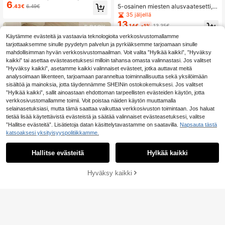
6
n pehmeä ja mukava alushousut
5-osainen miesten alusvaatesetti,
.43€
6.49€
mukavat ja pehmeät kolmionmuotoi
35 jäljellä
set alushousut, päivittäiseen rentoo
13
.14€
-1%
13.35€
n käyttöön, ystävänpäivä- ja vuosi
päivälahja poikaystävälle
Käytämme evästeitä ja vastaavia teknologioita verkkosivustomallamme
tarjottaaksemme sinulle pyydetyn palvelun ja pyrkiäksemme tarjoamaan sinulle
mahdollisimman hyvän verkkosivustomaailman. Voit valita ”Hylkää kaikki”, ”Hyväksy
kaikki” tai asettaa evästeasetuksesi milloin tahansa omasta valinnastasi. Jos valitset
”Hyväksy kaikki”, asetamme kaikki valinnaiset evästeet, jotka auttavat meitä
analysoimaan liikenteen, tarjoamaan paranneltua toiminnallisuutta sekä yksilöimään
sisältöä ja mainoksia, jotta täydennämme SHEINin ostokokemuksesi. Jos valitset
”Hylkää kaikki”, sallit ainoastaan ehdottoman tarpeellisten evästeiden käytön, jotta
verkkosivustomallamme toimii. Voit poistaa näiden käytön muuttamalla
selainasetuksiasi, mutta tämä saattaa vaikuttaa verkkosivuston toimintaan. Jos haluat
tietää lisää käytettävistä evästeistä ja säätää valinnaiset evästeasetuksesi, valitse
”Hallitse evästeitä”. Lisätietoja datan käsittelytavastamme on saatavilla.
Napsauta tästä
katsoaksesi yksityisyyspolitiikkamme.
Hallitse evästeitä
Hylkää kaikki
4
Miesten 5-osainen ko
Hyväksy kaikki
EU Warehouse
Lisää ostoskoriin
15
ntrastivärinen alusvaate
.87€
5 kpl/setti miesten kirjainkoristeine
n vyö ja kontrastikuvioiset kirjainko
39 jäljellä
ristetut alushousut
17
.33€
17.44€