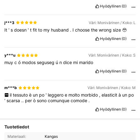
Hyödyllinen
(0)
j***3
Väri: Monivärinen / Koko: L
It
'
s
doesn
'
t
fit
to
my
husband
.
I
choose
the
wrong
size
🥹
Hyödyllinen
(0)
y***u
Väri: Monivärinen / Koko: S
muy
c
ó
modos
seguseg
ú
n
dice
mi
marido
Hyödyllinen
(0)
m***b
Väri: Monivärinen / Koko: M
il
tessuto
è
un
po
'
leggero
e
molto
morbido
,
elasticit
à
un
po
'
scarsa
..
per
ò
sono
comunque
comode
.
Hyödyllinen
(0)
Tuotetiedot
Materiaali:
Kangas