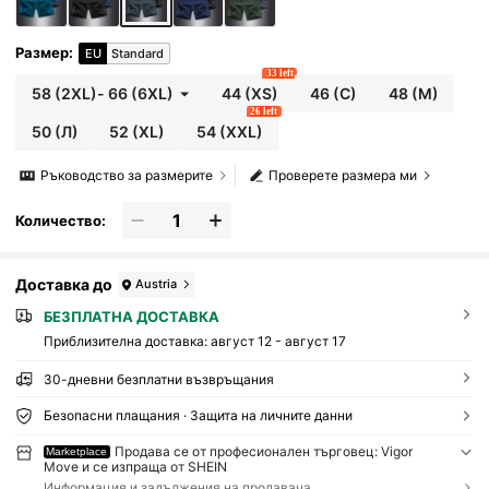
Размер
:
EU
Standard
33 left
58
(2XL)
-
66
(6XL)
44
(XS)
46
(С)
48
(М)
26 left
50
(Л)
52
(XL)
54
(XXL)
Ръководство за размерите
Проверете размера ми
Количество:
Доставка до
Austria
БЕЗПЛАТНА ДОСТАВКА
Приблизителна доставка:
август 12 - август 17
30-дневни безплатни възвръщания
Безопасни плащания · Защита на личните данни
Продава се от професионален търговец: Vigor
Marketplace
Move и се изпраща от SHEIN
Информация и задължения на продавача