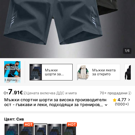
1/6
Мъжки
Мъжки якета
шорти за
за открито
открито
3
Артикули
7
.91€
От
Цената включва ДДС и мита
70+ продадени
Мъжки спортни шорти за висока производителн
4.77
ост - гъвкави и леки, подходящи за трениров
(1000+)
ки и спортни тренировки
Цвят: Сив