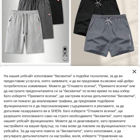
Мъжки летни къси панталони с е
11
ластична талия с връзки и джобо
.29€
2 бр. мъжки спортни къси пантал
ве с цип, удобни ежедневни спор
На нашия уебсайт използваме "бисквитки" и подобни технологии, за да ви
9
они с връзки на талията и страни
.36€
тни къси панталони, подходящи з
предоставим услугата, която заявявате, и да ви предложим възможно най-добро
чни джобове, подходящи за бяган
а на открито, бягане и пътуване
потребителско изживяване. Можете да "Откажете всички", "Приемете всички" или
е, баскетбол, фитнес и други спор
тове, athleisure
да настроите предпочитанията си за "бисквитки" по всяко време по ваш избор.
Като изберете "Приемете всички", ще настроим всички допълнителни "бисквитки",
които ни помагат да анализираме трафика, да предложим подобрени
функционалности и да персонализираме съдържанието и рекламите, за да
допълним пазаруването ви в SHEIN. Като изберете "Откажете всички", ще
разрешите използването само на строго необходимите "бисквитки", които правят
нашият уебсайт функционален. Можете да ги деактивирате, като промените
настройките на вашия браузър, но това може да повлияе на функционалността на
уебсайта. За да научите повече за "бисквитките", които използваме, и да
регулирате допълнителните си настройки, моля, изберете "Управление на