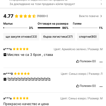
За докладване на този продавач и/или продукт
4.77
(1000+)
Вижте повече
Малък
Отговаря на размера
Голям
3%
96%
1%
ще закупя отново
(33)
бърза логистика
(37)
спортни
(80)
e***n
Цвят: Армейско зелено / Размер: М
Мислех
че
са
3
броя
,
става
Полезен
(0)
m***0
Цвят: Синьо езеро / Размер: Л
🥰🥰🥰🥰🥰🥰🥰🥰🥰🥰🥰🥰🥰
Полезен
(0)
a***a
Цвят: Синьо езеро / Размер: М
Прекрасно
качество
и
цена