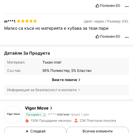
Полезен
(0)
m***1
Цвят: черен / Размер: XXL
Малко
са
къси
но
материята
е
хубава
за
тези
пари
Полезен
(0)
Детайли За Продукта
Материал:
Тъкан плат
Състав:
95% Полиестер, 5% Еластан
Вижте повече
4.9K Последователи
4.77
Информация за безопасност и контакти
Vigor Move
4.9K Последователи
4.77
l***1
платени
преди 1 ден
Продавач
130K Продадени наскоро
23K Повторна покупка
4.9K Последователи
4.77
Следвай
Всички елементи