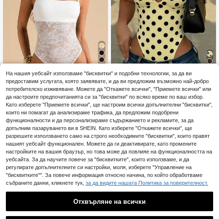
13
На нашия уебсайт използваме "бисквитки" и подобни технологии, за да ви
6
SHEIN BAE
предоставим услугата, която заявявате, и да ви предложим възможно най-добро
Rovax
SHEIN BAE Черна да
потребителско изживяване. Можете да "Откажете всички", "Приемете всички" или
EU Warehouse
нтелена пачуърк секси прозрачн
да настроите предпочитанията си за "бисквитки" по всяко време по ваш избор.
Rovax Дамски секси
9
EU Warehouse
.99€
а потник, лятна черна дантелена
боди с принт на точки и сладък ди
Като изберете "Приемете всички", ще настроим всички допълнителни "бисквитки",
9
потник със спагети презрамки, п
.49€
зайн
които ни помагат да анализираме трафика, да предложим подобрени
одходяща за музикални фестивал
функционалности и да персонализираме съдържанието и рекламите, за да
и, секси потник за излизане
допълним пазаруването ви в SHEIN. Като изберете "Откажете всички", ще
разрешите използването само на строго необходимите "бисквитки", които правят
нашият уебсайт функционален. Можете да ги деактивирате, като промените
настройките на вашия браузър, но това може да повлияе на функционалността на
уебсайта. За да научите повече за "бисквитките", които използваме, и да
регулирате допълнителните си настройки, моля, изберете "Управление на
"бисквитките"". За повече информация относно начина, по който обработваме
събраните данни, кликнете тук,
за да видите нашата Политика за поверителност.
Отхвърляне на всички