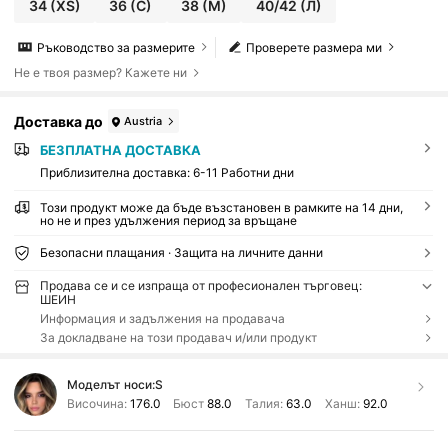
34
(XS)
36
(С)
38
(М)
40/42
(Л)
Ръководство за размерите
Проверете размера ми
Не е твоя размер? Кажете ни
Доставка до
Austria
БЕЗПЛАТНА ДОСТАВКА
Приблизителна доставка:
6-11 Работни дни
Този продукт може да бъде възстановен в рамките на 14 дни,
но не и през удължения период за връщане
Безопасни плащания · Защита на личните данни
Продава се и се изпраща от професионален търговец:
ШЕИН
Информация и задължения на продавача
За докладване на този продавач и/или продукт
Моделът носи:
S
Височина:
176.0
Бюст
88.0
Талия:
63.0
Ханш:
92.0