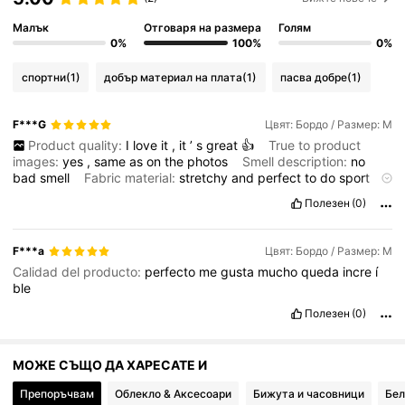
58K Последователи
4.85
Малък
Отговаря на размера
Голям
0%
100%
0%
58K Последователи
4.85
спортни
(1)
добър материал на плата
(1)
пасва добре
(1)
58K Последователи
4.85
F***G
Цвят: Бордо / Размер: М
Product quality:
I
love
it
,
it
’
s
great
👍
True to product
images:
yes
,
same
as
on
the
photos
Smell description:
no
bad
smell
Fabric material:
stretchy
and
perfect
to
do
sport
58K Последователи
4.85
Fit:
fits
perfectly
,
true
to
size
Полезен
(0)
58K Последователи
4.85
F***a
Цвят: Бордо / Размер: М
Calidad del producto:
perfecto
me
gusta
mucho
queda
incre
í
ble
58K Последователи
4.85
Полезен
(0)
МОЖЕ СЪЩО ДА ХАРЕСАТЕ И
58K Последователи
4.85
Препоръчвам
Облекло & Аксесоари
Бижута и часовници
Бел