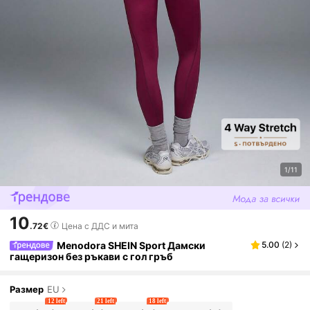
1/11
10
.72€
Цена с ДДС и мита
Menodora SHEIN Sport Дамски
5.00
(
2
)
гащеризон без ръкави с гол гръб
Размер
EU
12 left
21 left
18 left