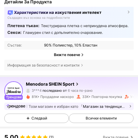
Детайли За Продукта
Характеристики на изкуствения интелект
Създаден въз основа на подробностите
Плетена тъкан:
Текстурирана плетка с непринудена атмосфера.
Секси:
Гламурен стил с допълнително очарование.
Състав:
90% Полиестер, 10% Еластан
Вижте повече
Информация за безопасност и контакти
58K Последователи
4.85
Menodora SHEIN Sport
3***4
последвано от
6 часа по-рано
a***a
разглежда
81K+ Продадени наскоро
33K+ Повторна покупка
Увел
58K Последователи
4.85
Този магазин е избран като
「Магазин за тенденции」
Следвай
Всички елементи
58K Последователи
4.85
5.00
(2)
Вижте повече