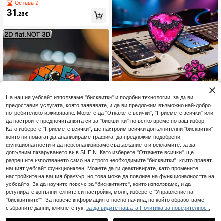
тия и дървена дръжка, 2 опции за
за годишнина, рожден ден и Коле
Остава 2
резонансна честота, подходящ за
да, тематични китарни аксесоари
31
.28€
йога медитация, релаксация с за
творени очи, ежедневно освобож
даване и настройка
6 бр. 2D плоски китарни плъктили
На нашия уебсайт използваме "бисквитки" и подобни технологии, за да ви
4
от издръжлив ABS материал, чер
.48€
ен дизайн с прилеп в центъра и р
предоставим услугата, която заявявате, и да ви предложим възможно най-добро
озови и лилакови кристални ръбо
потребителско изживяване. Можете да "Откажете всички", "Приемете всички" или
1
други продавачи
ве, идеален празничен подарък з
да настроите предпочитанията си за "бисквитки" по всяко време по ваш избор.
а любители на музиката и китарат
Като изберете "Приемете всички", ще настроим всички допълнителни "бисквитки",
а, с включена кутия за съхранени
които ни помагат да анализираме трафика, да предложим подобрени
е
6 бр. 2D плоски китарни пики, ора
функционалности и да персонализираме съдържанието и рекламите, за да
4
нжево-синьо-червено-зелено-л
.88€
допълним пазаруването ви в SHEIN. Като изберете "Откажете всички", ще
илаво многоцветен триъгълен па
разрешите използването само на строго необходимите "бисквитки", които правят
чоуърк фон, бял астронавт с фла
1
други продавачи
нашият уебсайт функционален. Можете да ги деактивирате, като промените
г, креативен принт, персонализир
ани пики за музикален инструмен
настройките на вашия браузър, но това може да повлияе на функционалността на
т, празничен подарък за любител
уебсайта. За да научите повече за "бисквитките", които използваме, и да
и на музиката и китаристи
регулирате допълнителните си настройки, моля, изберете "Управление на
"бисквитките"". За повече информация относно начина, по който обработваме
събраните данни, кликнете тук,
за да видите нашата Политика за поверителност.
1
0