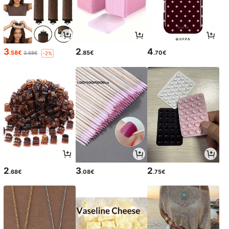
3
2
4
.58€
.85€
.70€
3.68€
-2%
2
3
2
.68€
.08€
.75€