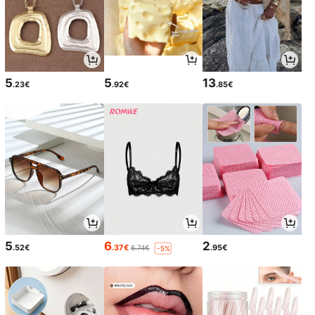
5
5
13
.23€
.92€
.85€
5
6
2
.52€
.37€
.95€
6.74€
-5%