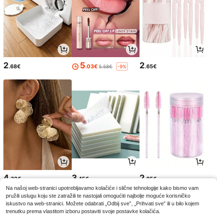
2
5
2
.68€
.03€
.65€
5.58€
-9%
4
3
2
.32€
.45€
.85€
Na našoj web-stranici upotrebljavamo kolačiće i slične tehnologije kako bismo vam
pružili uslugu koju ste zatražili te nastojali omogućiti najbolje moguće korisničko
iskustvo na web-stranici. Možete odabrati „Odbij sve”, „Prihvati sve” ili u bilo kojem
trenutku prema vlastitom izboru postaviti svoje postavke kolačića.