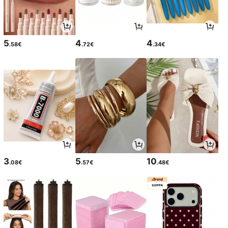
5
4
4
.58€
.72€
.34€
3
5
10
.08€
.57€
.48€