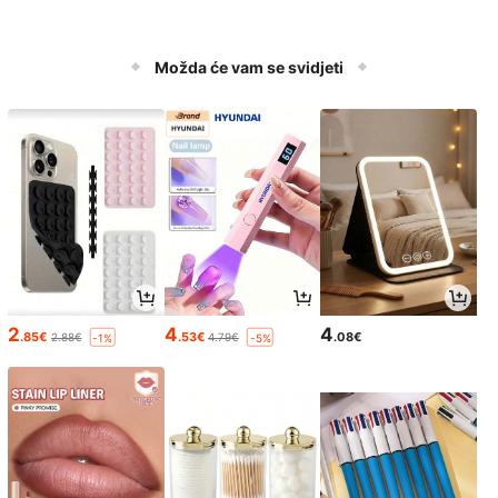
Možda će vam se svidjeti
2
4
4
.85€
.53€
.08€
2.88€
4.79€
-1%
-5%