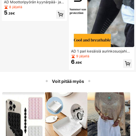
AD Moottoripyörän kyynärpää- ja r
annesuojat
8 jäljellä
5
.39€
AD 1 pari kesäisiä aurinkosuojahiho
ja, ulkoilu- ja pyöräilyhihoja, kalast
9 jäljellä
ushihoja, hengittäviä unisex-jääsilk
6
.49€
kihihoja
Voit pitää myös