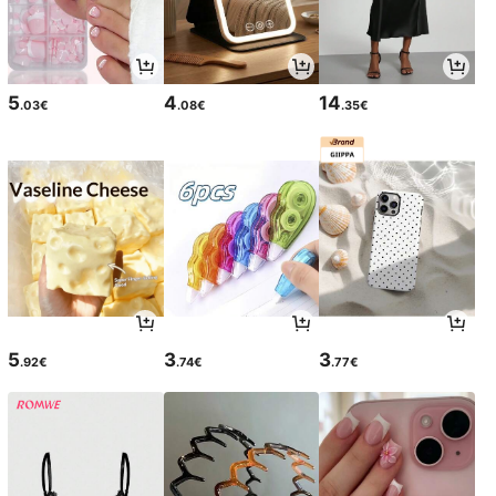
5
4
14
.03€
.08€
.35€
5
3
3
.92€
.74€
.77€