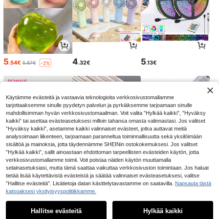
5
4
5
.54€
.32€
.13€
5.67€
-2%
Käytämme evästeitä ja vastaavia teknologioita verkkosivustomallamme
tarjottaaksemme sinulle pyydetyn palvelun ja pyrkiäksemme tarjoamaan sinulle
mahdollisimman hyvän verkkosivustomaailman. Voit valita ”Hylkää kaikki”, ”Hyväksy
kaikki” tai asettaa evästeasetuksesi milloin tahansa omasta valinnastasi. Jos valitset
”Hyväksy kaikki”, asetamme kaikki valinnaiset evästeet, jotka auttavat meitä
analysoimaan liikenteen, tarjoamaan paranneltua toiminnallisuutta sekä yksilöimään
sisältöä ja mainoksia, jotta täydennämme SHEINin ostokokemuksesi. Jos valitset
”Hylkää kaikki”, sallit ainoastaan ehdottoman tarpeellisten evästeiden käytön, jotta
verkkosivustomallamme toimii. Voit poistaa näiden käytön muuttamalla
selainasetuksiasi, mutta tämä saattaa vaikuttaa verkkosivuston toimintaan. Jos haluat
8
3
2
.09€
.17€
.85€
tietää lisää käytettävistä evästeistä ja säätää valinnaiset evästeasetuksesi, valitse
”Hallitse evästeitä”. Lisätietoja datan käsittelytavastamme on saatavilla.
Napsauta tästä
katsoaksesi yksityisyyspolitiikkamme.
1
0
Hallitse evästeitä
Hylkää kaikki