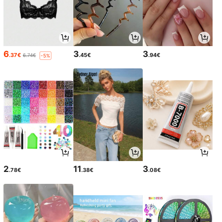
6
3
3
.37€
.45€
.94€
6.74€
-5%
2
11
3
.78€
.38€
.08€