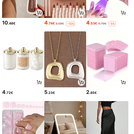
10
4
4
.48€
.74€
.53€
5.58€
4.79€
-15%
-5%
4
5
2
.72€
.23€
.85€