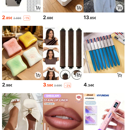
2
2
13
.85€
.68€
.85€
2.88€
-1%
2
3
4
.98€
.58€
.34€
3.68€
-2%