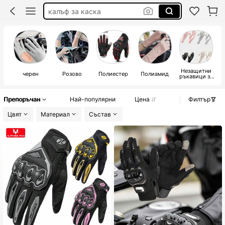
части за мотори
мото екипировка за жени
ръкавици за мотор
Незащитни
черен
Розово
Полиестер
Полиамид
ръкавици за
мотоциклети
Препоръчан
Най-популярни
Цена
Филтър
Цвят
Материал
Състав