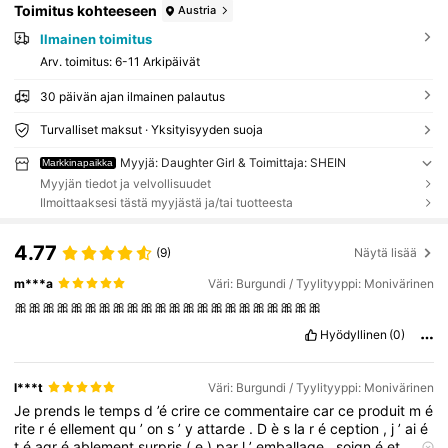
Toimitus kohteeseen
Austria
Ilmainen toimitus
Arv. toimitus:
6-11 Arkipäivät
30 päivän ajan ilmainen palautus
Turvalliset maksut · Yksityisyyden suoja
Myyjä: Daughter Girl & Toimittaja: SHEIN
Markkinapaikka
Myyjän tiedot ja velvollisuudet
Ilmoittaaksesi tästä myyjästä ja/tai tuotteesta
4.77
(9)
Näytä lisää
m***a
Väri: Burgundi / Tyylityyppi: Monivärinen
🎀🎀🎀🎀🎀🎀🎀🎀🎀🎀🎀🎀🎀🎀🎀🎀🎀🎀🎀🎀🎀🎀
Hyödyllinen
(0)
l***t
Väri: Burgundi / Tyylityyppi: Monivärinen
Je
prends
le
temps
d
’é
crire
ce
commentaire
car
ce
produit
m
é
rite
r
é
ellement
qu
’
on
s
’
y
attarde
.
D
è
s
la
r
é
ception
,
j
’
ai
é
t
é
agr
é
ablement
surpris
(
e
)
par
l
’
emballage
,
soign
é
et