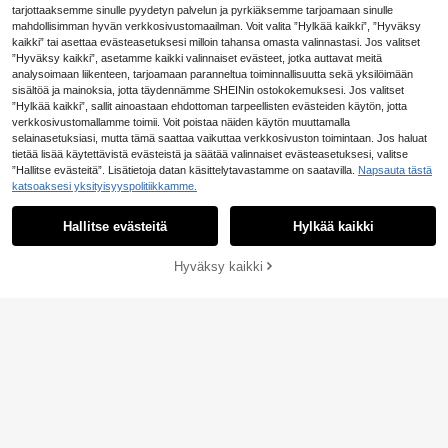
egantti ja sopii toimistoon, työhön, y
nuorille naisille, opiskelijoille, vasta
tarjottaaksemme sinulle pyydetyn palvelun ja pyrkiäksemme tarjoamaan sinulle
liopisto-opiskelijoille, päivittäiseen
naineille, toimihenkilöille jne. Ihante
mahdollisimman hyvän verkkosivustomaailman. Voit valita ”Hylkää kaikki”, ”Hyväksy
käyttöön
ellinen toimistoon, yliopistoon, työh
kaikki” tai asettaa evästeasetuksesi milloin tahansa omasta valinnastasi. Jos valitset
ön, liikematkoille, ulkoiluun, matkoil
”Hyväksy kaikki”, asetamme kaikki valinnaiset evästeet, jotka auttavat meitä
le ja retkille.
analysoimaan liikenteen, tarjoamaan paranneltua toiminnallisuutta sekä yksilöimään
sisältöä ja mainoksia, jotta täydennämme SHEINin ostokokemuksesi. Jos valitset
”Hylkää kaikki”, sallit ainoastaan ehdottoman tarpeellisten evästeiden käytön, jotta
verkkosivustomallamme toimii. Voit poistaa näiden käytön muuttamalla
selainasetuksiasi, mutta tämä saattaa vaikuttaa verkkosivuston toimintaan. Jos haluat
tietää lisää käytettävistä evästeistä ja säätää valinnaiset evästeasetuksesi, valitse
”Hallitse evästeitä”. Lisätietoja datan käsittelytavastamme on saatavilla.
Napsauta tästä
katsoaksesi yksityisyyspolitiikkamme.
Hallitse evästeitä
Hylkää kaikki
Hyväksy kaikki
Lisää ostoskoriin
21
Yksinkertainen muoti naisten kanga
#Paddock-prinsessa
skassi, suuren kapasiteetin olkalau
(1000+)
Vintage-tekonahkaiset kudotut kan
kku, monipuolinen toimisto-/rento o
9
gaskassit naisille, suuren kapasitee
38 jäljellä
.19€
lkalaukku, uudet kangaskassit naisi
tin olkalaukku, työlaukku naisille, vi
14
lle
.73€
-1%
14.88€
ininpunainen käsilaukku, lahjat hän
elle, joululaukku