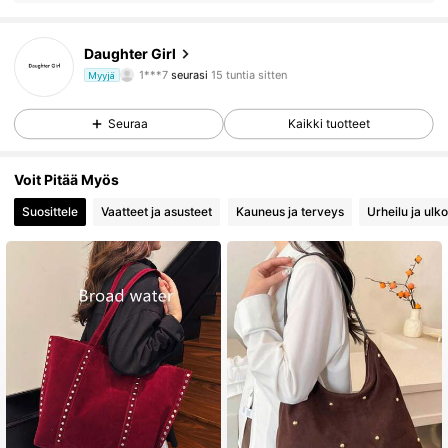
13K Seuraajat
4.75
Daughter Girl
1***7
seurasi
15 tuntia sitten
Myyjä
n***i
selailee
13K Seuraajat
4.75
Seuraa
Kaikki tuotteet
13K Seuraajat
4.75
Voit Pitää Myös
Suosittele
Vaatteet ja asusteet
Kauneus ja terveys
Urheilu ja ulko
13K Seuraajat
4.75
13K Seuraajat
4.75
13K Seuraajat
4.75
13K Seuraajat
4.75