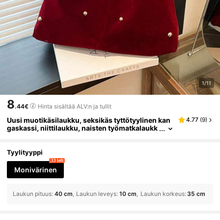
1/11
8
.44€
Hinta sisältää ALV:n ja tullit
Uusi muotikäsilaukku, seksikäs tyttötyylinen kan
4.77
(
9
)
gaskassi, niittilaukku, naisten työmatkalaukk
u, henkilökohtainen samettinen olkalaukku
Tyylityyppi
33 left
Monivärinen
Laukun pituus
:
40 cm
Laukun leveys
:
10 cm
Laukun korkeus
:
35 cm