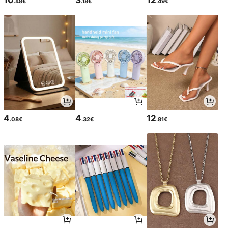
10
3
12
.48€
.18€
.49€
4
4
12
.08€
.32€
.81€