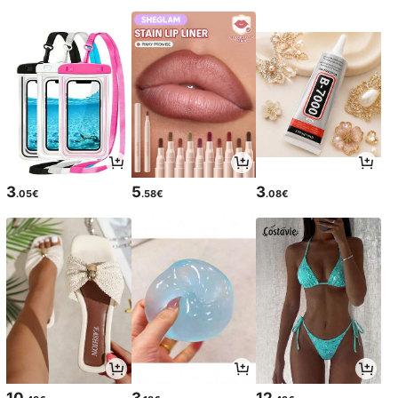
3
5
3
.05€
.58€
.08€