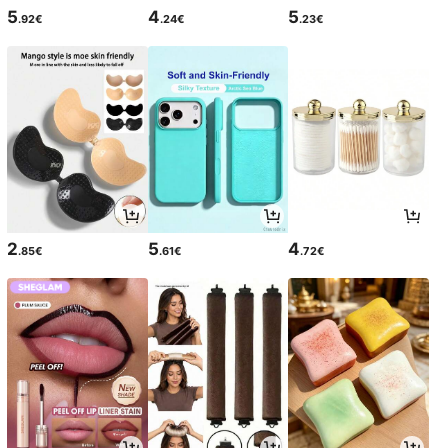
5
4
5
.92€
.24€
.23€
2
5
4
.85€
.61€
.72€