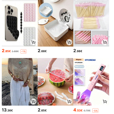
2
2
2
.85€
.68€
.98€
2.88€
-1%
13
2
4
.36€
.65€
.53€
4.79€
-5%