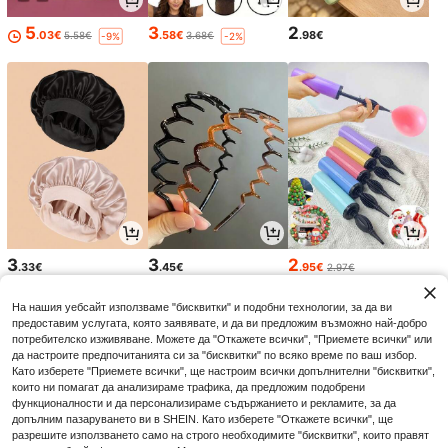
5
3
2
.03€
.58€
.98€
5.58€
3.68€
-9%
-2%
3
3
2
.33€
.45€
.95€
2.97€
На нашия уебсайт използваме "бисквитки" и подобни технологии, за да ви
предоставим услугата, която заявявате, и да ви предложим възможно най-добро
потребителско изживяване. Можете да "Откажете всички", "Приемете всички" или
да настроите предпочитанията си за "бисквитки" по всяко време по ваш избор.
Като изберете "Приемете всички", ще настроим всички допълнителни "бисквитки",
които ни помагат да анализираме трафика, да предложим подобрени
функционалности и да персонализираме съдържанието и рекламите, за да
допълним пазаруването ви в SHEIN. Като изберете "Откажете всички", ще
разрешите използването само на строго необходимите "бисквитки", които правят