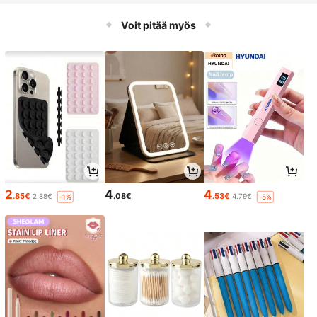
n allasjuhliin, ranta-asusteeksi ja re
ntoutumiseen
Voit pitää myös
2
4
4
.85€
.08€
.53€
2.88€
4.79€
-1%
-5%