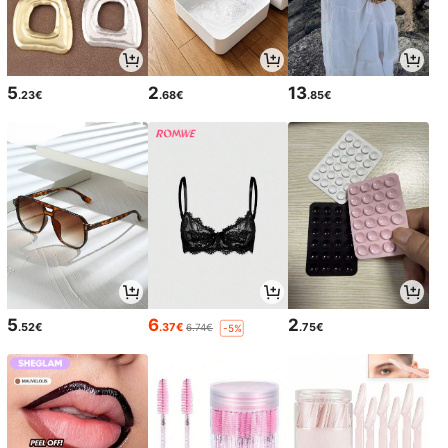
5
2
13
.23€
.68€
.85€
5
6
2
.52€
.37€
.75€
6.74€
-5%