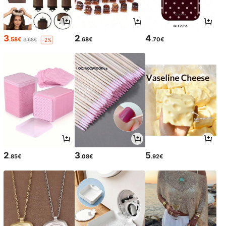
3
2
4
.58€
.68€
.70€
3.68€
-2%
2
3
5
.85€
.08€
.92€