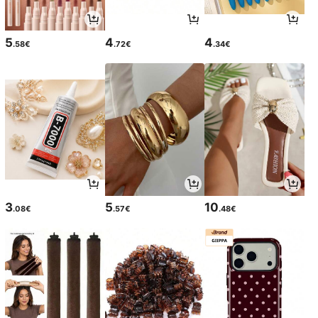
5
4
4
.58€
.72€
.34€
3
5
10
.08€
.57€
.48€