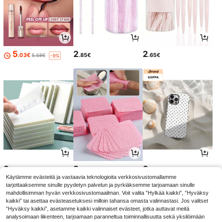
5
2
2
.03€
.85€
.65€
5.58€
-9%
3
2
3
.45€
.95€
.77€
Käytämme evästeitä ja vastaavia teknologioita verkkosivustomallamme
tarjottaaksemme sinulle pyydetyn palvelun ja pyrkiäksemme tarjoamaan sinulle
mahdollisimman hyvän verkkosivustomaailman. Voit valita ”Hylkää kaikki”, ”Hyväksy
kaikki” tai asettaa evästeasetuksesi milloin tahansa omasta valinnastasi. Jos valitset
”Hyväksy kaikki”, asetamme kaikki valinnaiset evästeet, jotka auttavat meitä
analysoimaan liikenteen, tarjoamaan paranneltua toiminnallisuutta sekä yksilöimään