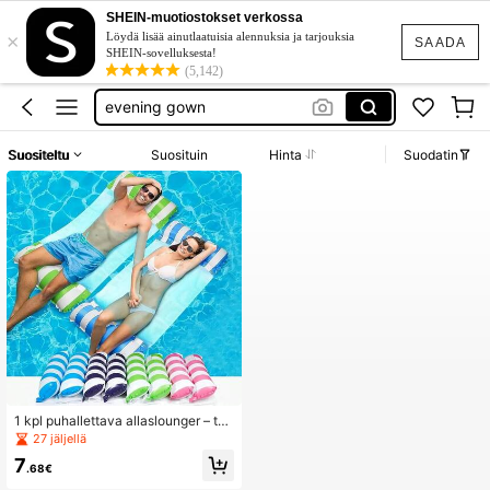
goth clothing
SHEIN-muotiostokset verkossa
×
unice
Löydä lisää ainutlaatuisia alennuksia ja tarjouksia
SAADA
SHEIN-sovelluksesta!
evening gown
(5,142)
tunika plus size
baby phat
Suositeltu
Suosituin
Hinta
Suodatin
goth clothing
unice
1 kpl puhallettava allaslounger – tait
ettava raidallinen kelluva sänky nis
27 jäljellä
katuella, kestävää PVC-materiaali
7
a, monivärinen (vaaleanpunainen, s
.68€
ininen ja valkoinen raita), täydelline