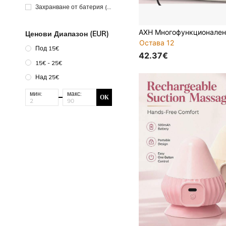
Захранване от батерия (Д
руги батерии)
Ценови Диапазон (EUR)
Остава 12
Под 15€
42.37€
15€ - 25€
Над 25€
мин:
макс:
ОК