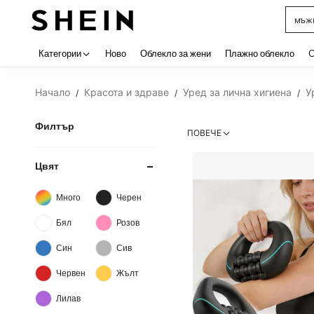
мъжк
Use up 
Категории
Ново
Облекло за жени
Плажно облекло
C
Начало
Красота и здраве
Уред за лична хигиена
У
/
/
/
Филтър
ПОВЕЧЕ
Цвят
Много
Черен
Бял
Розов
Син
Сив
Червен
Жълт
Лилав