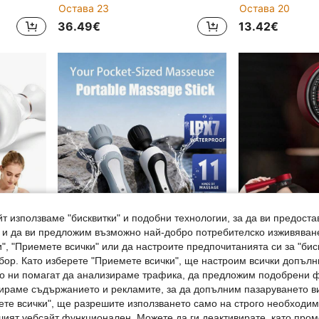
Остава 23
Остава 20
36.49€
13.42€
т използваме "бисквитки" и подобни технологии, за да ви предоста
, и да ви предложим възможно най-добро потребителско изживяван
", "Приемете всички" или да настроите предпочитанията си за "бис
бор. Като изберете "Приемете всички", ще настроим всички допъл
ито ни помагат да анализираме трафика, да предложим подобрени
Презареждаем се електрически Gua Sha масажор с 9 регулируеми нива на интензивност, с подгряваща основа, плъзгащи се стоманени топчета и LCD дисплей, подходящ за домашен масаж на гърба, ръцете, краката и цялото тяло с вакуумна терапия
MiSMON Безжичен масажор, Ръчен вибромасажор, Масажор за релаксация на тялото, Релаксация на мускулите на цялото тяло за врата, гърба, раменете, талията, Ръчна декомпресионна терапия, Масажор за гръб, Масажор за корем, Масажор за ръце и крайници, Релаксиращ масажор
1 бр. Многофункционален масажен гребен, електрическа четка за масаж, домашен стимулатор за скалп, четка за коса с червена с
-1%
ираме съдържанието и рекламите, за да допълним пазаруването ви
Остава 20
ете всички", ще разрешите използването само на строго необходими
26.08€
26.48€
шият уебсайт функционален. Можете да ги деактивирате, като про