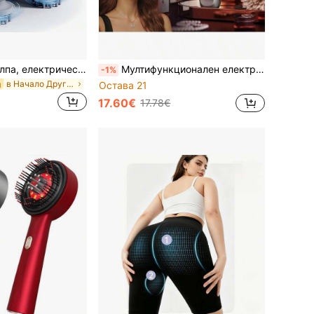
Масажор за скалпа, електрически масажор за глава тип октопод, 3 режима, масаж и търкане на скалпа, дълбоко релаксиране, преносим безжичен масажор-чесалка за глава за дома, офиса и пътуване, идеален подарък за празници
Мултифункционален електрически масажор за скалп с гребен, четка за масаж за грижа за косата с червена светлина против косопад, USB презареждаема литиева батерия 1200mAh, 3-степенен дълбок стимулатор за скалпа, преносимо устройство за лична хигиена, идеален подарък за рожден ден и празник за двойки
-1%
в Начало Други уреди за масаж
и
Остава 21
17.60€
17.78€