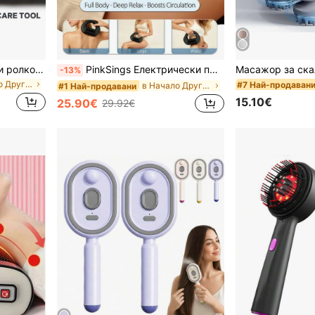
FollowBreak Електрически ролков масажор, облекчаване на мускулите на цялото тяло, 3 режима на скорост, електрически масажен инструмент, преносим масажор, акумулаторен ръчен масажор за ръце, крака, гръб, рамене и тяло
PinkSings Електрически преносим ролков масажор - перкусионен масажор, прецизно таргетира възли за дълбоко облекчаване на мускулна болка, подобрява кръвообращението, 3 скорости на въртене, подходящ за гръб, рамене и крака
-13%
в Начало Други уреди за масаж
#7 Най-продаван
в Начало Други уреди за масаж
#1 Най-продавани
15.10€
25.90€
29.92€