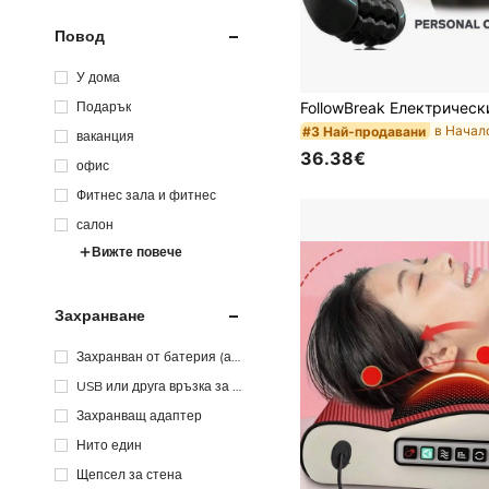
Повод
У дома
Подарък
#3 Най-продавани
ваканция
36.38€
офис
Фитнес зала и фитнес
салон
Вижте повече
Захранване
Захранван от батерия (ак
умулаторна батерия)
USB или друга връзка за п
остоянен ток
Захранващ адаптер
Нито един
Щепсел за стена