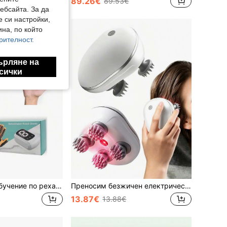
89.26€
89.53€
ебсайта. За да
е си настройки,
на, по който
рителност.
ърляне на
сички
Устройство за обучение по рехабилитация на пръсти, роботизирана ръкавица за инсулт, хемиплегия, обучение за възстановяване след мозъчен инфаркт
Преносим безжичен електрически масажор за скалп с 4 подвижни масажни щипки, 3 регулируеми режима, вибрационна стимулация за дълбока релаксация, подходящ за дома, офиса, пътуване
13.87€
13.88€