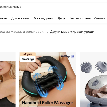
о бельо памук
and down arrow keys to navigate search Наскоро търсени and Откриване на Тър
urve
Дом и живот
Мъжки дрехи
Деца
Бельо и спално облекло
ред за масаж и релаксация
Други масажиращи уреди
/