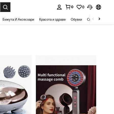
0
0
сене. Press Enter to select.
Бижута И Аксесоари
Красота и здраве
Обувки
Спорт И На Откри