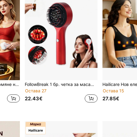
SEAGO EMS уред за оформяне на тялото с функция за постоянна температура 45°C, масажор за изгаряне на мазнини с 6 електродни подложки, 3 режима за стягане на кожата и премахване на целулит, подходящ за корем, ръце, крака и грижа за стрии след раждане, преносимо електрическо устройство за оформяне, EMS масажор с инфрачервено нагряване и импулсна редукция на мазнините, преносим уред за стягане на кожата за домашна грижа за тялото и мускулна релаксация, капацитет на батерията: 1200mAh
FollowBreak 1 бр. четка за масаж на скалпа, електрически масажор за коса и скалп с подвижен дизайн, безжичен преносим масажор за глава, ръчна четка за масаж на глава, подходяща за мъже и жени, за домашна употреба и пътуване
Остава 27
Остава 15
22.43€
27.85€