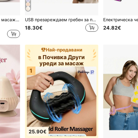
AXH Многофункционален масажор за врата и раменете, инструмент за месене на врата и гърба в дома, оборудван с регулируеми функции за топлинна терапия и масаж (6 бутона за масаж), масажен вибратор
USB презареждаем гребен за пара, грижа за косата с етерични масла, изглаждане на накъсване, антистатичен инструмент за обем и оформяне на косата, 300mAh
18.30€
24.82€
Най-продавани
в Почивка Други
уреди за масаж
1
25.90€