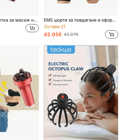
Електрическа четка за масаж на скалпа с батерия 1400mAh, апликатор за масло за коса, масаж на главата с една скорост, против косопад, преносим унисекс гребен за масаж домашна употреба
EMS шорти за повдигане и оформяне на дупето за жени, умно устройство за стимулиране на мускулите на дупето, носимо устройство, пасивен домашен фитнес, незаменимо за фитнес залата
Остава 21
42.05€
42.07€