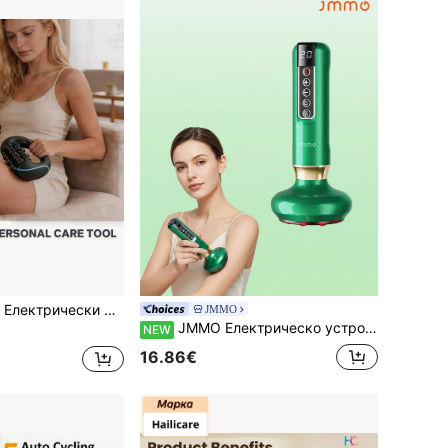
 скорост, електрически масажен инструмент, преносим масажор, акумулаторен ръчен масажор за ръце, крака, гръб, рамене и тяло
JMMO
JMMO Електрическо устройство за масаж с вакуумни чаши, презареждаем масажор за стържене терапия с нагряване и регулируемо засмукване за релаксация на тялото
NEW
16.86€