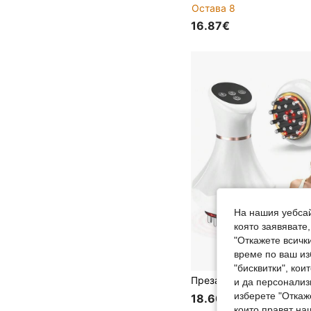
Остава 8
16.87€
На нашия уебсай
която заявявате
"Откажете всички
време по ваш из
"бисквитки", ко
и да персонализ
изберете "Откаж
18.60€
които правят на