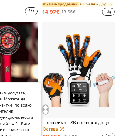
в Почивка Други уреди за масаж
#5 Най-продавани
14.97€
18.65€
вим услугата,
е. Можете да
квитки" по всяко
нителни
 функционалности
ветлина против косопад - USB акумулаторна литиева батерия 1400mAh, дълбок масаж на скалпа, 3 режима, устройство за лична грижа, подарък за любим човек, рожден ден, празник
Преносима USB презареждаща се роботизирана ръкавица за рехабилитация на ръце, 4 режима и 9 нива на интензивност, подходяща за дясна и лява ръка
 в SHEIN. Като
Остава 35
те "бисквитки",
мените