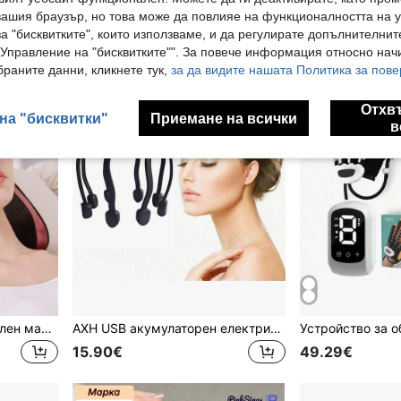
18.89€
вашия браузър, но това може да повлияе на функционалността на у
а "бисквитките", които използваме, и да регулирате допълнителнит
"Управление на "бисквитките"". За повече информация относно начи
раните данни, кликнете тук,
за да видите нашата Политика за пове
Отхв
на "бисквитки"
Приемане на всички
в
Teckwe Многофункционален масажор за врата и рамене, домашен инструмент за масаж на врата и гърба с масаж чрез притискане, с множество регулируеми функции за топла компреса, уред за масаж, идеален подарък за семейство и приятели
AXH USB акумулаторен електрически масажор за глава с октопод, масажор за скалп за облекчаване на стреса и напрежението
15.90€
49.29€