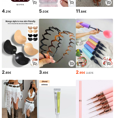
4
5
11
.21€
.03€
.84€
2
3
2
.85€
.45€
.95€
2.97€