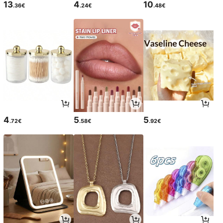
13
4
10
.36€
.24€
.48€
4
5
5
.72€
.58€
.92€