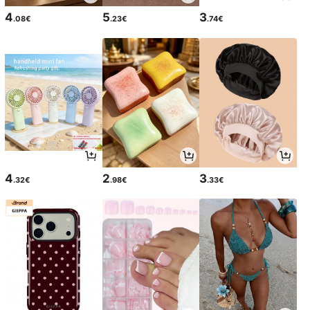
4
5
3
.08€
.23€
.74€
4
2
3
.32€
.98€
.33€