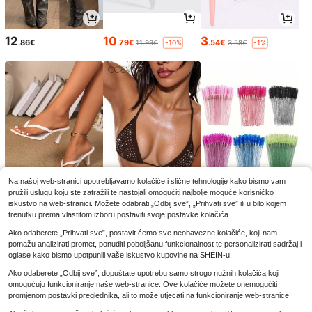
12
10
3
.86€
.79€
.54€
11.99€
3.58€
-10%
-1%
Na našoj web-stranici upotrebljavamo kolačiće i slične tehnologije kako bismo vam
pružili uslugu koju ste zatražili te nastojali omogućiti najbolje moguće korisničko
12
8
2
.81€
.49€
.85€
iskustvo na web-stranici. Možete odabrati „Odbij sve”, „Prihvati sve” ili u bilo kojem
8.99€
-5%
trenutku prema vlastitom izboru postaviti svoje postavke kolačića.
Ako odaberete „Prihvati sve”, postavit ćemo sve neobavezne kolačiće, koji nam
pomažu analizirati promet, ponuditi poboljšanu funkcionalnost te personalizirati sadržaj i
oglase kako bismo upotpunili vaše iskustvo kupovine na SHEIN-u.
Ako odaberete „Odbij sve”, dopuštate upotrebu samo strogo nužnih kolačića koji
omogućuju funkcioniranje naše web-stranice. Ove kolačiće možete onemogućiti
promjenom postavki preglednika, ali to može utjecati na funkcioniranje web-stranice.