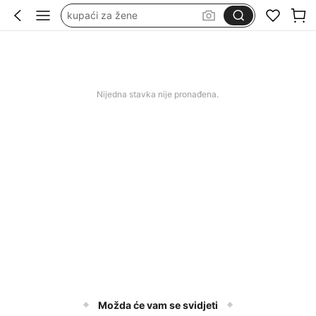
kupaći za žene
wedding guest dress women
duge svečane haljine
squishy
Nijedna stavka nije pronađena.
Možda će vam se svidjeti