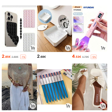
2
2
4
.85€
.68€
.53€
2.88€
4.79€
-1%
-5%