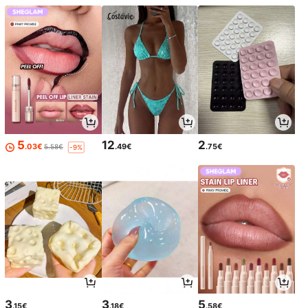
5
12
2
.03€
.49€
.75€
5.58€
-9%
3
3
5
.15€
.18€
.58€