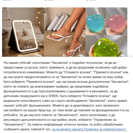
На нашия уебсайт използваме "бисквитки" и подобни технологии, за да ви
4
12
3
предоставим услугата, която заявявате, и да ви предложим възможно най-добро
.08€
.81€
.77€
3.88€
-2%
потребителско изживяване. Можете да "Откажете всички", "Приемете всички" или
да настроите предпочитанията си за "бисквитки" по всяко време по ваш избор.
Като изберете "Приемете всички", ще настроим всички допълнителни "бисквитки",
които ни помагат да анализираме трафика, да предложим подобрени
функционалности и да персонализираме съдържанието и рекламите, за да
допълним пазаруването ви в SHEIN. Като изберете "Откажете всички", ще
разрешите използването само на строго необходимите "бисквитки", които правят
нашият уебсайт функционален. Можете да ги деактивирате, като промените
настройките на вашия браузър, но това може да повлияе на функционалността на
уебсайта. За да научите повече за "бисквитките", които използваме, и да
регулирате допълнителните си настройки, моля, изберете "Управление на
"бисквитките"". За повече информация относно начина, по който обработваме
събраните данни, кликнете тук,
за да видите нашата Политика за поверителност.