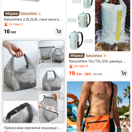
Naturehike
Naturehike 2.6L/5.6L синя многоф
ункционална водоустойчива чант
Остава 3
а
16
.10€
Naturehike
Naturehike 10L/15L/25L раница с
разделение за сухо/мокро, водоу
Остава 6
стойчива чанта, дизайн с навивае
19
м връх, IPX6 водоустойчивост
.34€
-16%
23.12€
Преносима мрежена кошница-то
рба за душ с дръжка, водоустойч