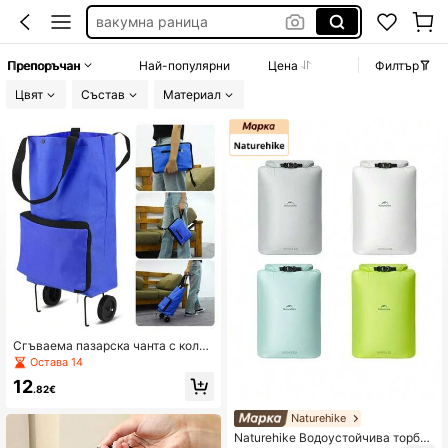
вакумна раница
пазарска чанта на колела
Препоръчан
Най-популярни
Цена
Филтър
чанта с колела
Цвят
Състав
Материал
количка за пазаруване
Сгъваема пазарска чанта с колел
а, преносима количка за пазарув
Остава 14
ане в супермаркет
12
.82€
Naturehike
Naturehike Водоустойчива торба