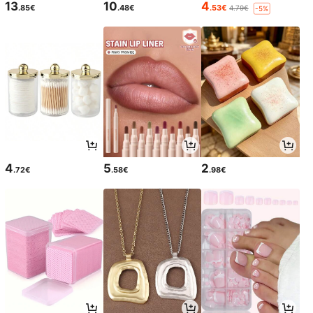
13
10
4
.85€
.48€
.53€
4.79€
-5%
4
5
2
.72€
.58€
.98€