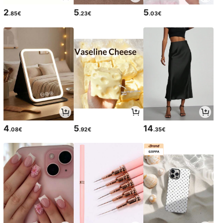
2
5
5
.85€
.23€
.03€
4
5
14
.08€
.92€
.35€