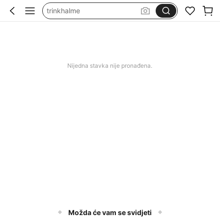
squishy
svecane haljine za svadbu
kupaći za žene
chopsticks for
Nijedna stavka nije pronađena.
Možda će vam se svidjeti