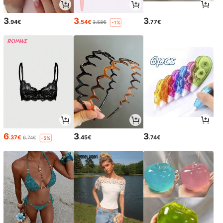
3
3
3
.94€
.54€
.77€
3.58€
-1%
6
3
3
.37€
.45€
.74€
6.74€
-5%