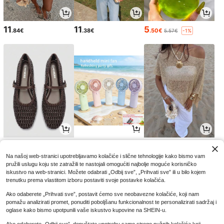
11
11
5
.84€
.38€
.50€
5.57€
-1%
17
4
12
.80€
.32€
.37€
Na našoj web-stranici upotrebljavamo kolačiće i slične tehnologije kako bismo vam
pružili uslugu koju ste zatražili te nastojali omogućiti najbolje moguće korisničko
iskustvo na web-stranici. Možete odabrati „Odbij sve”, „Prihvati sve” ili u bilo kojem
trenutku prema vlastitom izboru postaviti svoje postavke kolačića.
Ako odaberete „Prihvati sve”, postavit ćemo sve neobavezne kolačiće, koji nam
pomažu analizirati promet, ponuditi poboljšanu funkcionalnost te personalizirati sadržaj i
oglase kako bismo upotpunili vaše iskustvo kupovine na SHEIN-u.