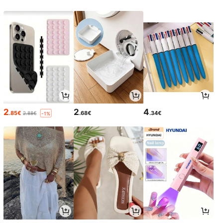
2
2
4
.85€
.68€
.34€
2.88€
-1%