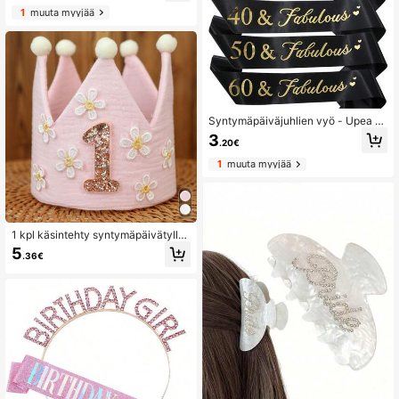
eä toimitus, helpot koota, joulu, Hall
1
muuta myyjää
oween
Syntymäpäiväjuhlien vyö - Upea v
yö 18. 21. 30. 40. 50. 60. 70. synty
3
.20€
mäpäiväjuhlien koristeet ja tarvikke
et (musta)
1
muuta myyjää
1 kpl käsintehty syntymäpäivätylly
kruunuhattu, söpö vaaleanpunaine
5
.36€
n päivänkakkara-syntymäpäivälak
ki, valokuvausrekvisiitta