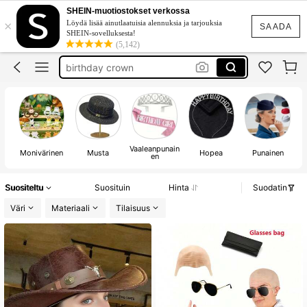
SHEIN-muotiostokset verkossa
birthday
×
Löydä lisää ainutlaatuisia alennuksia ja tarjouksia
SAADA
SHEIN-sovelluksesta!
cowboy hat
(5,142)
birthday crown
birthday party decorations
30th birthday
birthday
Vaaleanpunain
Monivärinen
Musta
Hopea
Punainen
en
Suositeltu
Suosituin
Hinta
Suodatin
Väri
Materiaali
Tilaisuus